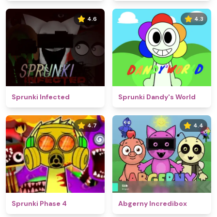
4.6
4.3
Sprunki Infected
Sprunki Dandy's World
4.7
4.4
Sprunki Phase 4
Abgerny Incredibox