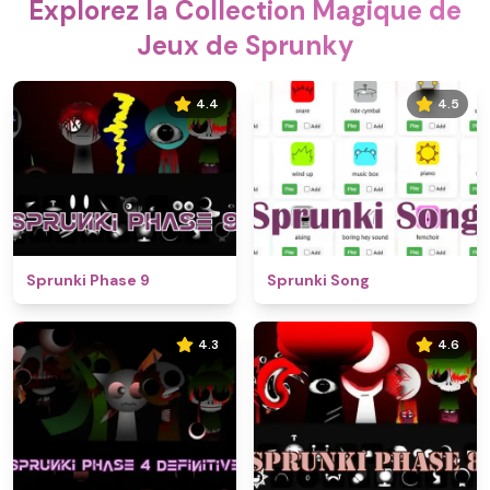
Explorez la Collection Magique de
Jeux de Sprunky
4.4
4.5
Sprunki Phase 9
Sprunki Song
4.3
4.6