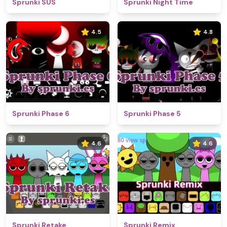
Sprunki SUS
Sprunki Night Time
4.5
4.8
Sprunki Phase 6
Sprunki Phase 5
4.6
4.6
Sprunki Retake
Sprunki Remix