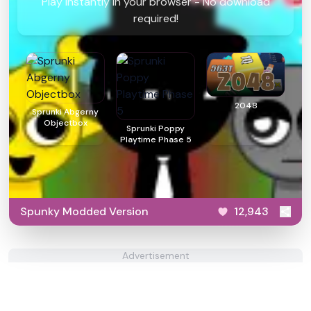
Play instantly in your browser - No download
required!
2048
Sprunki Abgerny
Objectbox
Sprunki Poppy
Playtime Phase 5
Spunky Modded Version
12,943
Advertisement