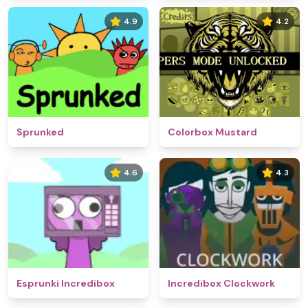
4.9
4.2
Sprunked
Colorbox Mustard
4.6
4.3
Esprunki Incredibox
Incredibox Clockwork