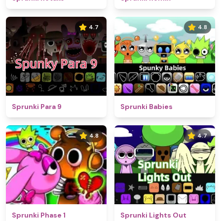
4.7
4.8
Sprunki Para 9
Sprunki Babies
4.8
4.7
Sprunki Phase 1
Sprunki Lights Out