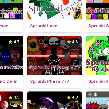
emon
Sprunki Love
Sprunki 
4.7
4.8
Sprunki Phase 3 Definitive
Sprunki Phase 777
Sprunki K
4.5
4.8