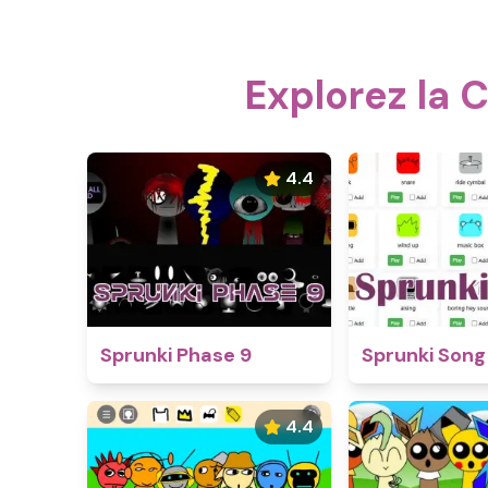
Explorez la 
4.4
Sprunki Phase 9
Sprunki Song
4.4