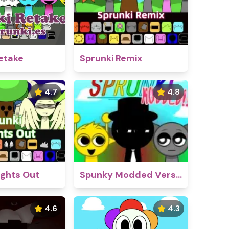
etake
Sprunki Remix
4.7
4.8
ights Out
Spunky Modded Version
4.6
4.3