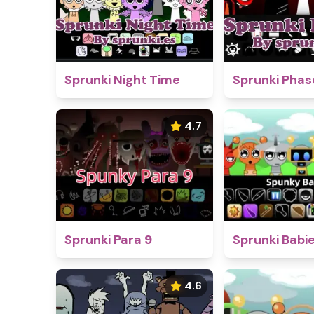
Sprunki Night Time
Sprunki Phas
4.7
Sprunki Para 9
Sprunki Babi
4.6