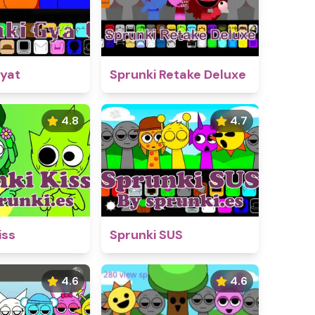
Gyat
Sprunki Retake Deluxe
4.8
4.7
iss
Sprunki SUS
4.6
4.6