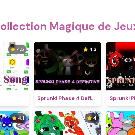
Collection Magique de Je
4.5
4.3
Sprunki Phase 4 Definitive
Sprunki P
4.1
4