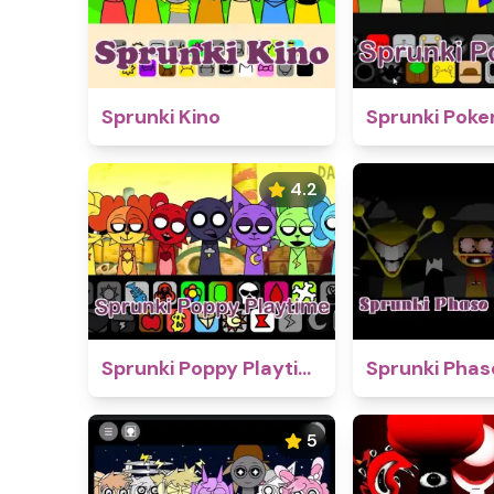
Sprunki Kino
Sprunki Pok
4.2
Sprunki Poppy Playtime
5