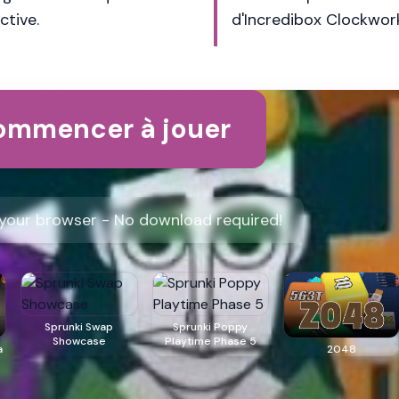
ctive.
d'Incredibox Clockwor
ommencer à jouer
n your browser - No download required!
Sprunki Swap
Sprunki Poppy
Showcase
Playtime Phase 5
a
2048