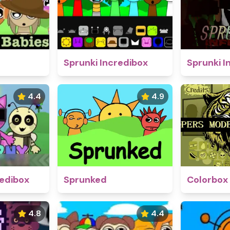
Sprunki Incredibox
Sprunki I
4.4
4.9
edibox
Sprunked
Colorbox
4.8
4.4