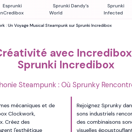
Esprunki
Sprunki Dandy's
Sprunki
InCredibox
World
Infected
ork : Un Voyage Musical Steampunk sur Sprunki Incredibox
Créativité avec Incredibo
Sprunki Incredibox
honie Steampunk : Où Sprunky Rencontre 
thmes mécaniques et de
Rejoignez Sprunky dans
box Clockwork,
sons industriels rencon
x. Créez des
des combinaisons sono
gent l'esthétique
visuelles époustouflan