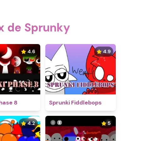
ux de Sprunky
4.6
4.9
hase 8
Sprunki Fiddlebops
4.2
5