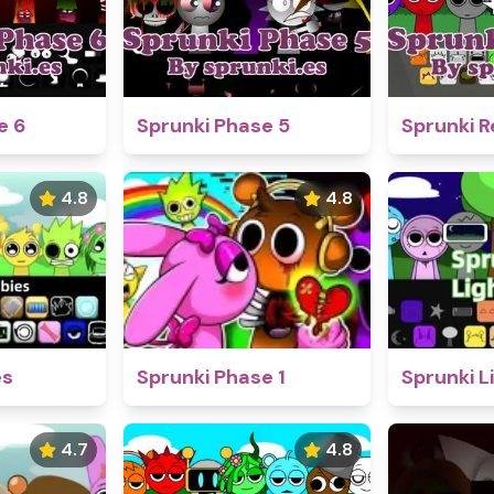
e 6
Sprunki Phase 5
Sprunki R
4.8
4.8
es
Sprunki Phase 1
Sprunki L
4.7
4.8