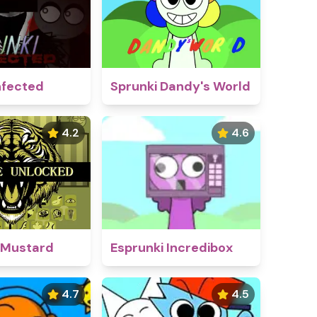
nfected
Sprunki Dandy's World
4.2
4.6
 Mustard
Esprunki Incredibox
4.7
4.5