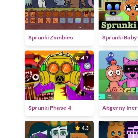
Sprunki Zombies
Sprunki Baby
4.7
Sprunki Phase 4
Abgerny Incr
4.3