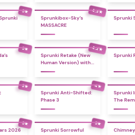
4.3
5
★
★
 Sprunki
Sprunkibox-Sky’s
Sprunki 
MASSACRE
4.2
5
★
★
a’s
Sprunki Retake (New
Sprunki 
Human Version) with
Bonus
4
3
★
★
t
Sprunki Anti-Shifted:
Sprunki I
Phase 3
The Rem
5
5
★
★
tars 2026
Sprunki Sorrowful
Chimney