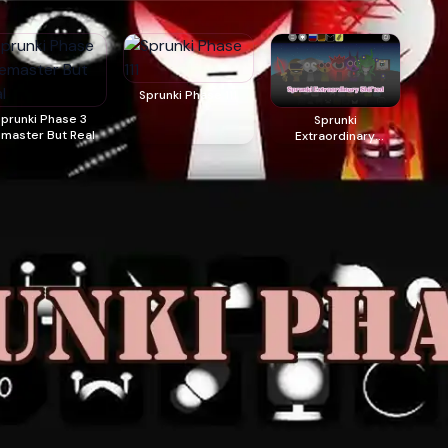
Sprunki Phase 111
Sprunki Phase 3
Sprunki
master But Real
Extraordinary
Shifted