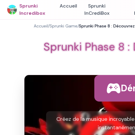
Sprunki
Accueil
Sprunki
Incredibox
InCrediBox
Accueil
/
Sprunki Game
/
Sprunki Phase 8 : Découvrez
Sprunki Phase 8 :
Dém
Créez de la musique incroyable 
instantanément