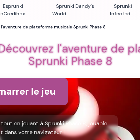
Esprunki
Sprunki Dandy's
Sprunki
InCredibox
World
Infected
 l'aventure de plateforme musicale Sprunki Phase 8
 Découvrez l'aventure de p
Sprunki Phase 8
arrer le jeu
tout en jouant à Sprunki Phase 8, jouable
 dans votre navigateur !