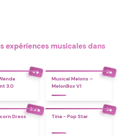
es expériences musicales dans
4
5
★
★
 Wenda
Musical Melons –
nt 3.0
MelonBox V1
3.3
5
★
★
icorn Dress
Tina - Pop Star