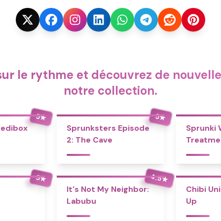
 sur le rythme et découvrez de nouvell
notre collection.
5
5
★
★
redibox
Sprunksters Episode
Sprunki
2: The Cave
Treatme
4.5
5
★
★
It's Not My Neighbor:
Chibi Un
Labubu
Up