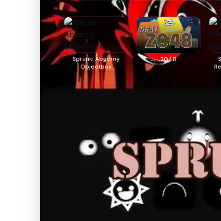
Sprunki Abgerny
2048
Objectbox
Re