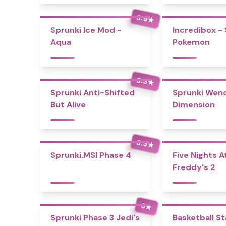
3.9
★
Sprunki Ice Mod -
Incredibox -
Aqua
Pokemon
3.3
★
Sprunki Anti-Shifted
Sprunki Wend
But Alive
Dimension
3.3
★
Sprunki.MSI Phase 4
Five Nights A
Freddy's 2
3
★
Sprunki Phase 3 Jedi's
Basketball S