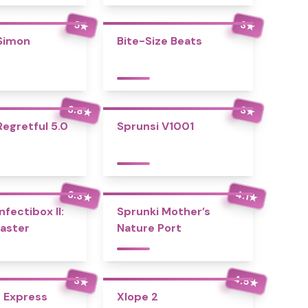
5
3
★
★
Simon
Bite-Size Beats
3.8
3
★
★
Regretful 5.0
Sprunsi V1001
3.3
4.1
★
★
nfectibox II:
Sprunki Mother’s
aster
Nature Port
4.5
3
★
★
 Express
Xlope 2