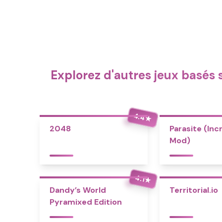
Explorez d'autres jeux basés
4.4
★
2048
Parasite (Inc
Mod)
4.1
★
Dandy’s World
Territorial.io
Pyramixed Edition