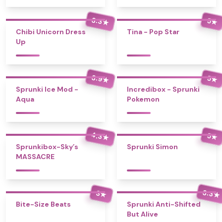
3.3
5
★
★
Chibi Unicorn Dress
Tina - Pop Star
Up
3.9
5
★
★
Sprunki Ice Mod -
Incredibox - Sprunki
Aqua
Pokemon
4.3
5
★
★
Sprunkibox-Sky’s
Sprunki Simon
MASSACRE
3.3
3
★
★
Bite-Size Beats
Sprunki Anti-Shifted
But Alive