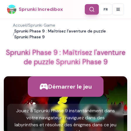
Sprunki Incredibox
FR
Select Langu
Accueil
/
Sprunki Game
Sprunki Phase 9 : Maîtrisez l'aventure de puzzle
/
Sprunki Phase 9
Sprunki Phase 9 : Maîtrisez l'aventure
de puzzle Sprunki Phase 9
Démarrer le jeu
Jouez à Sprunki Phase 9 instantanément dans
votre navigateur : naviguez dans des
labyrinthes et résolvez des énigmes dans ce jeu