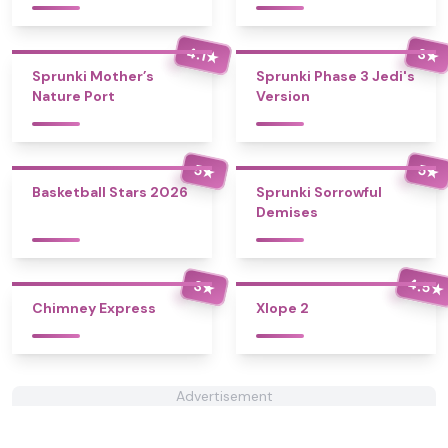
4.1
3
★
★
Sprunki Mother’s
Sprunki Phase 3 Jedi's
Nature Port
Version
5
5
★
★
Basketball Stars 2026
Sprunki Sorrowful
Demises
4.5
3
★
★
Chimney Express
Xlope 2
Advertisement