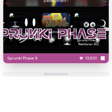
passionnant !
2048
Sprunki Abgerny
Objectbox
Sprunki Phase 3
Remaster But
Real
Sprunki Phase 9
13,501
Advertisement