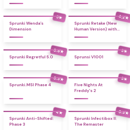
4.2
5
★
★
Sprunki Wenda’s
Sprunki Retake (New
Dimension
Human Version) with
Bonus
3.8
3
★
★
Sprunki Regretful 5.0
Sprunsi V1001
3.3
3
★
★
Sprunki.MSI Phase 4
Five Nights At
Freddy's 2
3.3
4
★
★
Sprunki Anti-Shifted:
Sprunki Infectibox II:
Phase 3
The Remaster