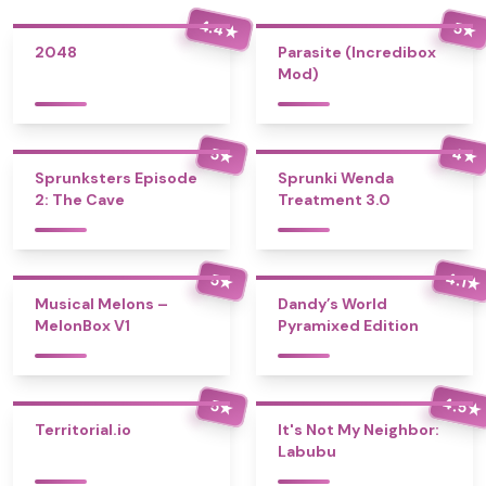
4.4
5
★
★
2048
Parasite (Incredibox
Mod)
4
5
★
★
Sprunksters Episode
Sprunki Wenda
2: The Cave
Treatment 3.0
4.1
5
★
★
Musical Melons –
Dandy’s World
MelonBox V1
Pyramixed Edition
4.5
5
★
★
Territorial.io
It's Not My Neighbor:
Labubu