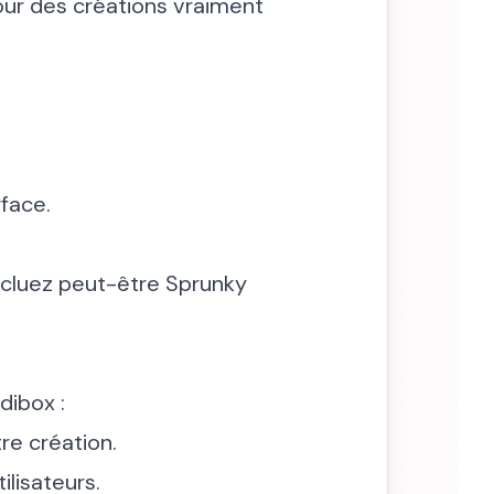
our des créations vraiment
face.
incluez peut-être Sprunky
dibox :
re création.
lisateurs.