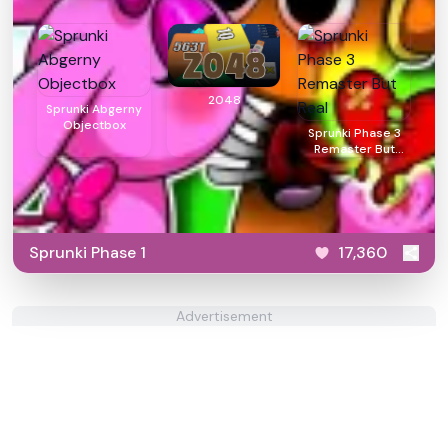
2048
Sprunki Abgerny
Objectbox
Sprunki Phase 3
Remaster But
Real
Sprunki Phase 1
17,360
Advertisement