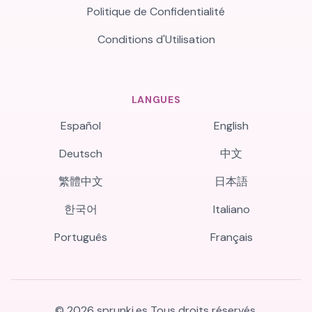
Politique de Confidentialité
Conditions d'Utilisation
LANGUES
Español
English
Deutsch
中文
繁體中文
日本語
한국어
Italiano
Português
Français
©
2026
sprunki.es
Tous droits réservés.