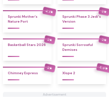
4.1
3
★
★
Sprunki Mother’s
Sprunki Phase 3 Jedi's
Nature Port
Version
5
5
★
★
Basketball Stars 2026
Sprunki Sorrowful
Demises
4.5
3
★
★
Chimney Express
Xlope 2
Advertisement