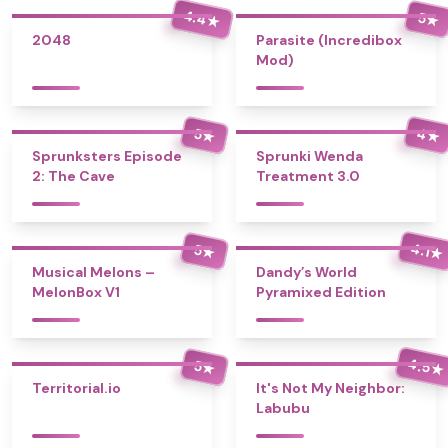
4.4
5
★
★
2048
Parasite (Incredibox
Mod)
4
5
★
★
Sprunksters Episode
Sprunki Wenda
2: The Cave
Treatment 3.0
4.1
5
★
★
Musical Melons –
Dandy’s World
MelonBox V1
Pyramixed Edition
4.5
5
★
★
Territorial.io
It's Not My Neighbor:
Labubu