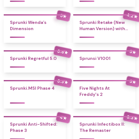
4.2
5
★
★
Sprunki Wenda’s
Sprunki Retake (New
Dimension
Human Version) with
Bonus
3.8
3
★
★
Sprunki Regretful 5.0
Sprunsi V1001
3.3
3
★
★
Sprunki.MSI Phase 4
Five Nights At
Freddy's 2
3.3
4
★
★
Sprunki Anti-Shifted:
Sprunki Infectibox II:
Phase 3
The Remaster