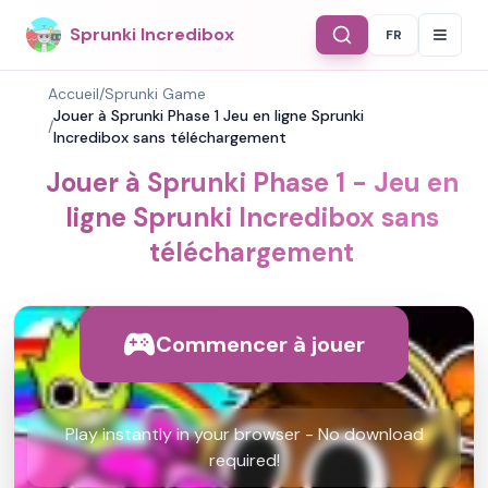
Sprunki Incredibox
FR
Select Langu
Accueil
/
Sprunki Game
Jouer à Sprunki Phase 1 Jeu en ligne Sprunki
/
Incredibox sans téléchargement
Jouer à Sprunki Phase 1 - Jeu en
ligne Sprunki Incredibox sans
téléchargement
Commencer à jouer
Play instantly in your browser - No download
required!