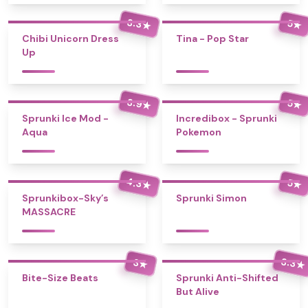
3.3
5
★
★
Chibi Unicorn Dress
Tina - Pop Star
Up
3.9
5
★
★
Sprunki Ice Mod -
Incredibox - Sprunki
Aqua
Pokemon
4.3
5
★
★
Sprunkibox-Sky’s
Sprunki Simon
MASSACRE
3.3
3
★
★
Bite-Size Beats
Sprunki Anti-Shifted
But Alive