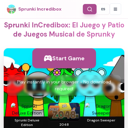
Sprunki Incredibox
ES
Select Langu
Sprunki InCredibox: El Juego y Patio
de Juegos Musical de Sprunky
Start Game
Play instantly in your browser - No download
required!
Sprunki Deluxe
Dragon Sweeper
2048
Edition