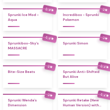
3.9
5
★
★
Sprunki Ice Mod -
Incredibox - Sprunki
Aqua
Pokemon
4.3
5
★
★
Sprunkibox-Sky’s
Sprunki Simon
MASSACRE
3.3
3
★
★
Bite-Size Beats
Sprunki Anti-Shifted
But Alive
4.2
5
★
★
Sprunki Wenda’s
Sprunki Retake (New
Dimension
Human Version) with