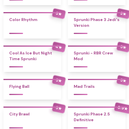
3
3
★
★
Color Rhythm
Sprunki Phase 3 Jedi's
Version
4
5
★
★
Cool As Ice But Night
Sprunki - RBR Crew
Time Sprunki
Mod
5
5
★
★
Flying Ball
Mad Trails
3.9
3
★
★
City Brawl
Sprunki Phase 2.5
Definitive