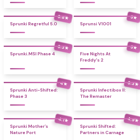
Bonus
3.8
3
★
★
Sprunki Regretful 5.0
Sprunsi V1001
3.3
3
★
★
Sprunki.MSI Phase 4
Five Nights At
Freddy's 2
3.3
4
★
★
Sprunki Anti-Shifted:
Sprunki Infectibox II:
Phase 3
The Remaster
4.9
4.1
★
★
Sprunki Mother’s
Sprunki Shifted:
Nature Port
Partners in Carnage