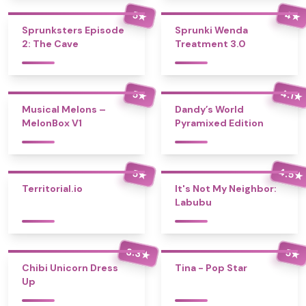
4
5
★
★
Sprunksters Episode
Sprunki Wenda
2: The Cave
Treatment 3.0
4.1
5
★
★
Musical Melons –
Dandy’s World
MelonBox V1
Pyramixed Edition
4.5
5
★
★
Territorial.io
It's Not My Neighbor:
Labubu
3.3
5
★
★
Chibi Unicorn Dress
Tina - Pop Star
Up