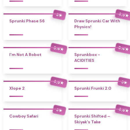
4.5
3
★
★
Sprunki Phase 56
Draw Sprunki Car With
Physics!
3.4
3.6
★
★
I'm Not A Robot
Sprunkbox -
ACIDITIES
4.5
5
★
★
Xlope 2
Sprunki Frunki 2.0
4.8
3
★
★
Cowboy Safari
Sprunki Shifted –
Skiyak’s Take