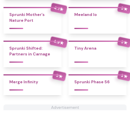
4.1
5
★
★
Sprunki Mother’s
Meeland Io
Nature Port
4.9
5
★
★
Sprunki Shifted:
Tiny Arena
Partners in Carnage
5
3
★
★
Merge Infinity
Sprunki Phase 56
Advertisement