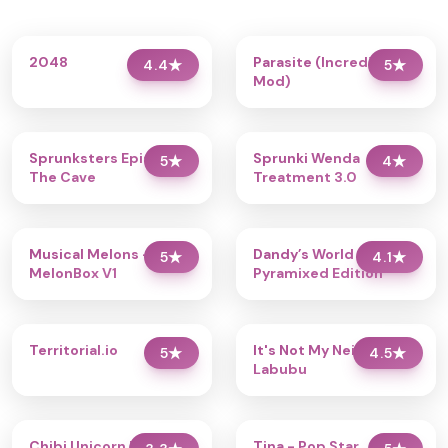
2048
Parasite (Incredibox
4.4
★
5
★
Mod)
Sprunksters Episode 2:
Sprunki Wenda
5
★
4
★
The Cave
Treatment 3.0
Musical Melons –
Dandy’s World
5
★
4.1
★
MelonBox V1
Pyramixed Edition
Territorial.io
It's Not My Neighbor:
5
★
4.5
★
Labubu
Chibi Unicorn Dress Up
Tina - Pop Star