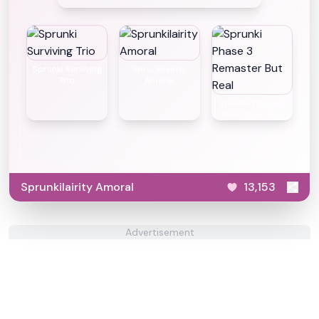
Sprunki Surviving
Sprunkilairity
Trio
Amoral
Sprunki Phase 3
Remaster But
Real
Sprunkilairity Amoral
13,153
Advertisement