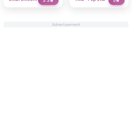
3.3
★
5
★
Advertisement