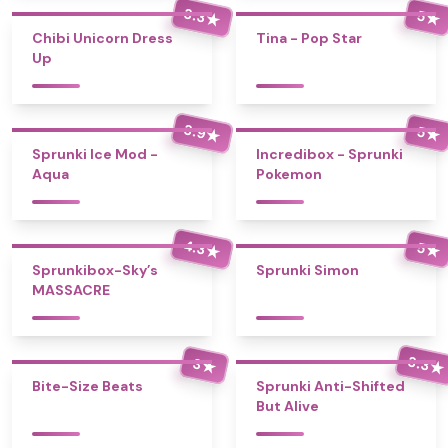
3.3
5
★
★
Chibi Unicorn Dress
Tina - Pop Star
Up
3.9
5
★
★
Sprunki Ice Mod -
Incredibox - Sprunki
Aqua
Pokemon
4.3
5
★
★
Sprunkibox-Sky’s
Sprunki Simon
MASSACRE
3.3
3
★
★
Bite-Size Beats
Sprunki Anti-Shifted
But Alive