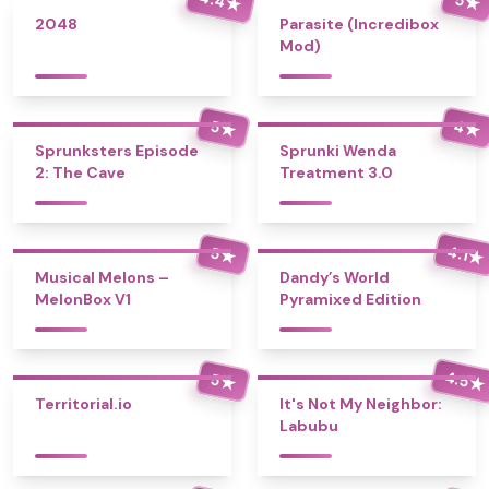
★
★
2048
Parasite (Incredibox
Mod)
4
5
★
★
Sprunksters Episode
Sprunki Wenda
2: The Cave
Treatment 3.0
4.1
5
★
★
Musical Melons –
Dandy’s World
MelonBox V1
Pyramixed Edition
4.5
5
★
★
Territorial.io
It's Not My Neighbor:
Labubu