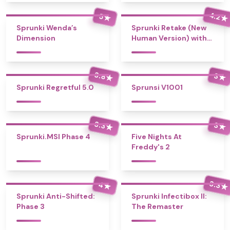
4.2
5
★
★
Sprunki Wenda’s
Sprunki Retake (New
Dimension
Human Version) with
Bonus
3.8
3
★
★
Sprunki Regretful 5.0
Sprunsi V1001
3.3
3
★
★
Sprunki.MSI Phase 4
Five Nights At
Freddy's 2
3.3
4
★
★
Sprunki Anti-Shifted:
Sprunki Infectibox II:
Phase 3
The Remaster