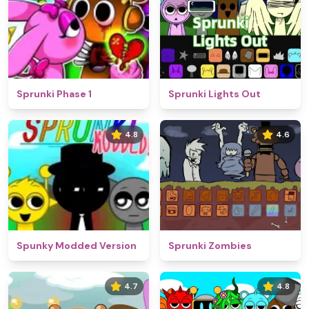
Sprunki Phase 1
Sprunki Lights Out
4.8
4.6
Spunky Modded Version
Sprunki Zombies
4.7
4.8