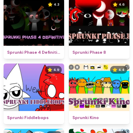
4.3
4.6
Sprunki Phase 4 Definitive
Sprunki Phase 8
4.9
4.4
Sprunki Fiddlebops
Sprunki Kino