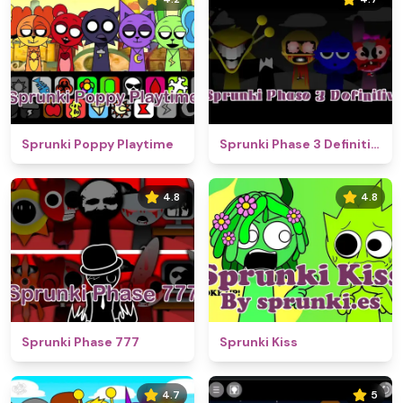
Sprunki Poppy Playtime
Sprunki Phase 3 Definitive
4.8
4.8
Sprunki Phase 777
Sprunki Kiss
4.7
5