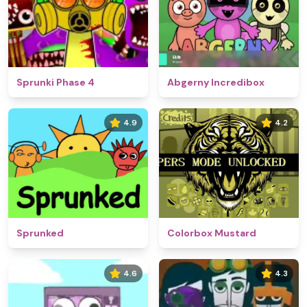
Sprunki Phase 4
Abgerny Incredibox
4.9
4.2
Sprunked
Colorbox Mustard
4.6
4.3