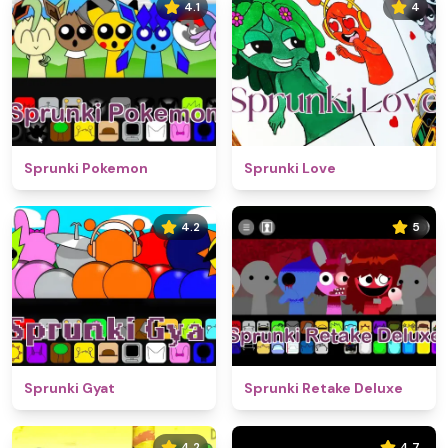
4.1
4
Sprunki Pokemon
Sprunki Love
4.2
5
Sprunki Gyat
Sprunki Retake Deluxe
4.2
4.7