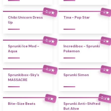
3.3
5
★
★
Chibi Unicorn Dress
Tina - Pop Star
Up
3.9
5
★
★
Sprunki Ice Mod -
Incredibox - Sprunki
Aqua
Pokemon
4.3
5
★
★
Sprunkibox-Sky’s
Sprunki Simon
MASSACRE
3.3
3
★
★
Bite-Size Beats
Sprunki Anti-Shifted
But Alive