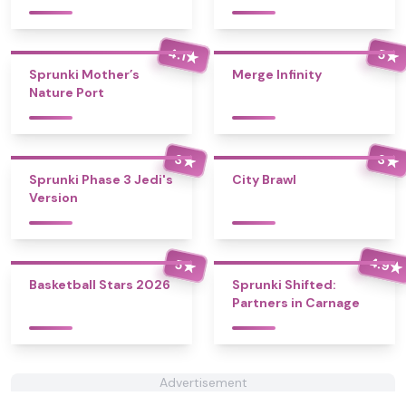
4.1
5
★
★
Sprunki Mother’s
Merge Infinity
Nature Port
3
3
★
★
Sprunki Phase 3 Jedi's
City Brawl
Version
4.9
5
★
★
Basketball Stars 2026
Sprunki Shifted:
Partners in Carnage
Advertisement