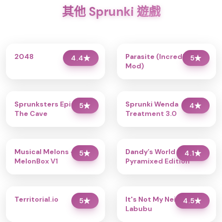
其他 Sprunki 遊戲
2048
Parasite (Incredibox
4.4
★
5
★
Mod)
Sprunksters Episode 2:
Sprunki Wenda
5
★
4
★
The Cave
Treatment 3.0
Musical Melons –
Dandy’s World
5
★
4.1
★
MelonBox V1
Pyramixed Edition
Territorial.io
It's Not My Neighbor:
5
★
4.5
★
Labubu