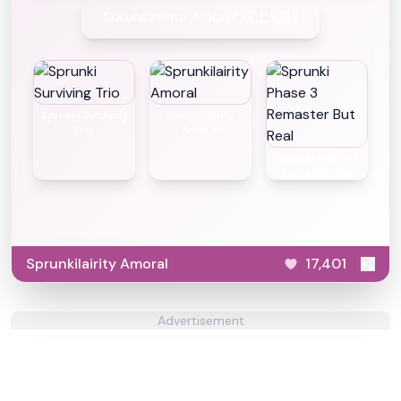
Sprunkilairity Amoral 線上遊戲
Sprunki Surviving
Sprunkilairity
Trio
Amoral
Sprunki Phase 3
Remaster But
Real
Sprunkilairity Amoral
17,401
Advertisement