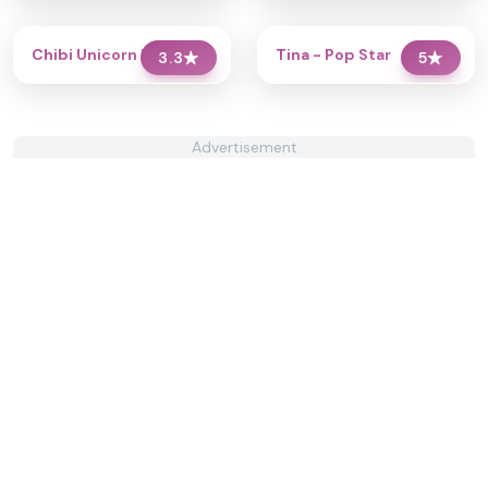
Chibi Unicorn Dress Up
Tina - Pop Star
3.3
★
5
★
Advertisement