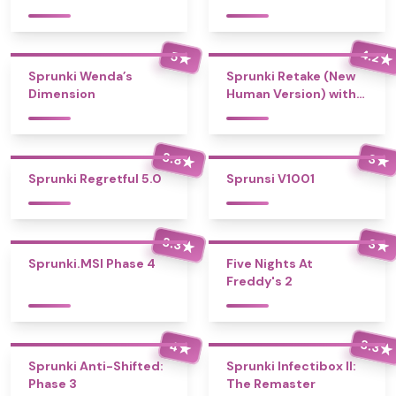
4.2
5
★
★
Sprunki Wenda’s
Sprunki Retake (New
Dimension
Human Version) with
Bonus
3.8
3
★
★
Sprunki Regretful 5.0
Sprunsi V1001
3.3
3
★
★
Sprunki.MSI Phase 4
Five Nights At
Freddy's 2
3.3
4
★
★
Sprunki Anti-Shifted:
Sprunki Infectibox II:
Phase 3
The Remaster