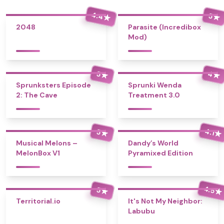
4.4
5
★
★
2048
Parasite (Incredibox
Mod)
4
5
★
★
Sprunksters Episode
Sprunki Wenda
2: The Cave
Treatment 3.0
4.1
5
★
★
Musical Melons –
Dandy’s World
MelonBox V1
Pyramixed Edition
4.5
5
★
★
Territorial.io
It's Not My Neighbor:
Labubu