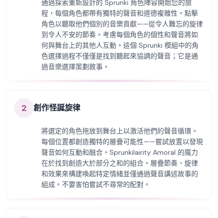
通過探索重新設計的 Sprunki 角色陣容開始您的旅
程，每個角色都帶有獨特的聲音和道德複雜性。點擊
角色以聽取他們個別的音樂貢獻——從令人難忘的旋律
到令人不安的節奏。考慮每個角色的個性和聲音將如
何與舞台上的其他人互動。這個 Sprunki 模組中的角
色選擇過程不僅僅是找到聽起來協調的聲音；它是通
過音樂選擇策劃敘事。
2
創作怪誕旋律
將選定的角色拖放到舞台上以激活他們的聲音循環。
每個位置都創造獨特的層疊可能性——嘗試放置以發現
聲音如何互動和融合。Sprunkilairity Amoral 的魔力
在於找到創造大於部分之和的組合。層疊節奏、旋律
和效果來構建喚起特定情緒並僅通過聲音講述故事的
組成。不要害怕嘗試不尋常的配對。