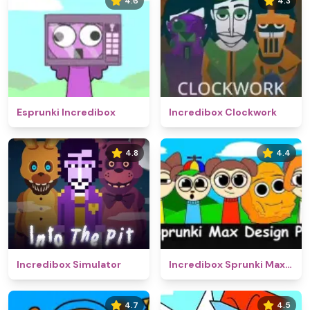
4.6
4.3
Esprunki Incredibox
Incredibox Clockwork
4.8
4.4
Incredibox Simulator
Incredibox Sprunki Max Design Pro
4.7
4.5