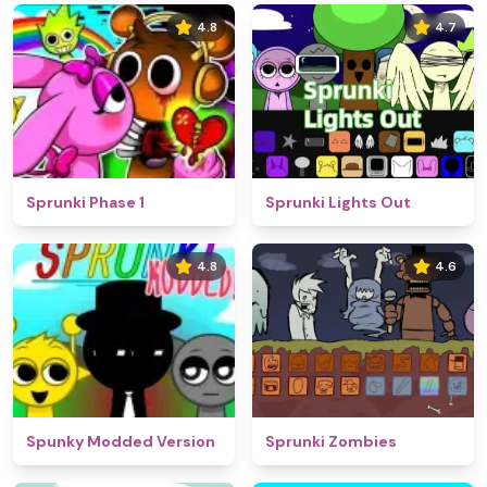
4.8
4.7
Sprunki Phase 1
Sprunki Lights Out
4.8
4.6
Spunky Modded Version
Sprunki Zombies