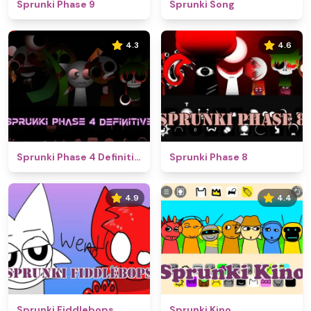
Sprunki Phase 9
Sprunki Song
4.3
4.6
Sprunki Phase 4 Definitive
Sprunki Phase 8
4.9
4.4
Sprunki Fiddlebops
Sprunki Kino