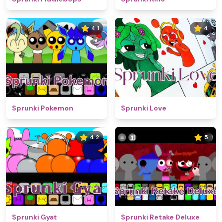
4.1
4
Sprunki Pokemon
Sprunki Love
4.2
5
Sprunki Gyat
Sprunki Retake Deluxe