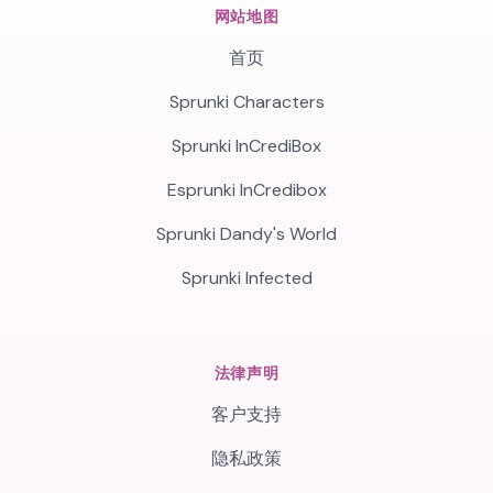
网站地图
首页
Sprunki Characters
Sprunki InCrediBox
Esprunki InCredibox
Sprunki Dandy's World
Sprunki Infected
法律声明
客户支持
隐私政策