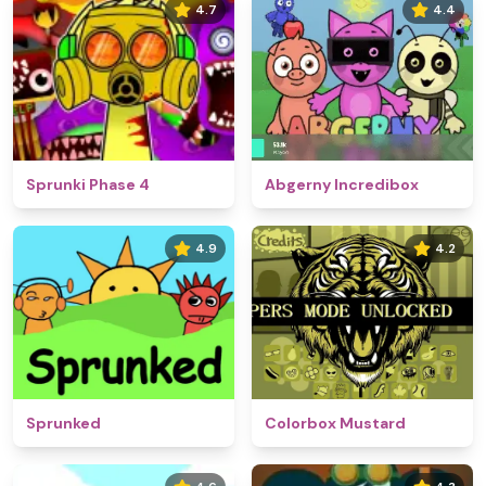
4.7
4.4
Sprunki Phase 4
Abgerny Incredibox
4.9
4.2
Sprunked
Colorbox Mustard