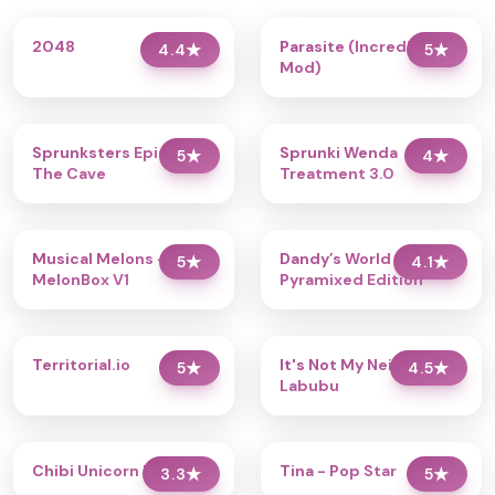
2048
Parasite (Incredibox
4.4
★
5
★
Mod)
Sprunksters Episode 2:
Sprunki Wenda
5
★
4
★
The Cave
Treatment 3.0
Musical Melons –
Dandy’s World
5
★
4.1
★
MelonBox V1
Pyramixed Edition
Territorial.io
It's Not My Neighbor:
5
★
4.5
★
Labubu
Chibi Unicorn Dress Up
Tina - Pop Star
3.3
★
5
★