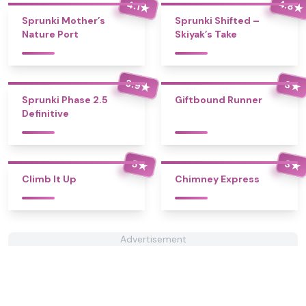
4.8
4.1
★
★
Sprunki Mother’s
Sprunki Shifted –
Nature Port
Skiyak’s Take
3.9
3
★
★
Sprunki Phase 2.5
Giftbound Runner
Definitive
5
3
★
★
Climb It Up
Chimney Express
Advertisement