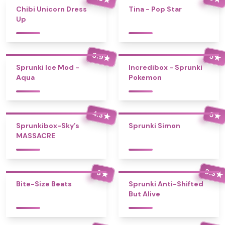
Chibi Unicorn Dress
Tina - Pop Star
Up
3.9
5
★
★
Sprunki Ice Mod -
Incredibox - Sprunki
Aqua
Pokemon
4.3
5
★
★
Sprunkibox-Sky’s
Sprunki Simon
MASSACRE
3.3
3
★
★
Bite-Size Beats
Sprunki Anti-Shifted
But Alive