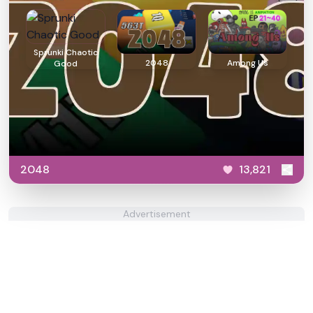
Sprunki Chaotic
2048
Among Us
Good
2048
13,821
Advertisement