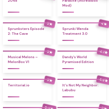
2048
Parasite (Incredibox
Mod)
4
5
★
★
Sprunksters Episode
Sprunki Wenda
2: The Cave
Treatment 3.0
4.1
5
★
★
Musical Melons –
Dandy’s World
MelonBox V1
Pyramixed Edition
4.5
5
★
★
Territorial.io
It's Not My Neighbor:
Labubu
3.3
5
★
★