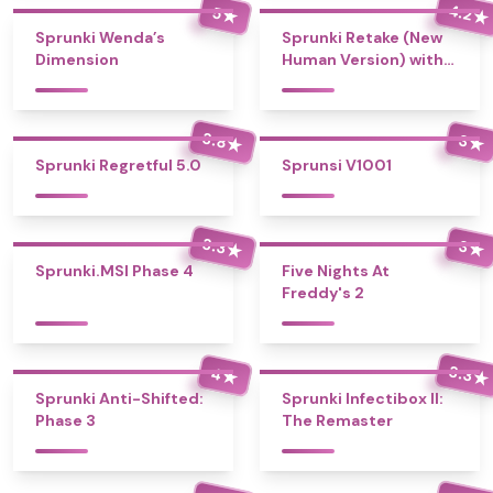
4.2
5
★
★
Sprunki Wenda’s
Sprunki Retake (New
Dimension
Human Version) with
Bonus
3.8
3
★
★
Sprunki Regretful 5.0
Sprunsi V1001
3.3
3
★
★
Sprunki.MSI Phase 4
Five Nights At
Freddy's 2
3.3
4
★
★
Sprunki Anti-Shifted:
Sprunki Infectibox II:
Phase 3
The Remaster