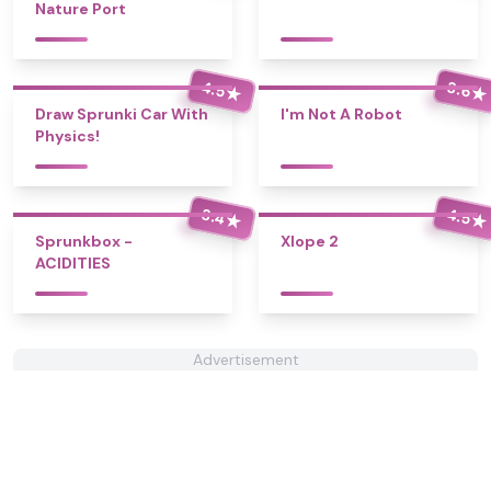
Nature Port
4.5
3.6
★
★
Draw Sprunki Car With
I'm Not A Robot
Physics!
3.4
4.5
★
★
Sprunkbox -
Xlope 2
ACIDITIES
Advertisement