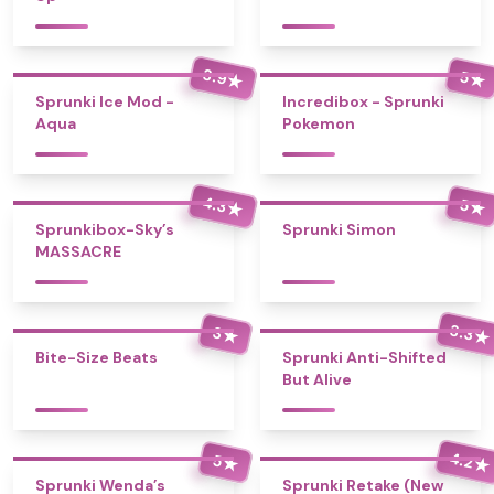
3.9
5
★
★
Sprunki Ice Mod -
Incredibox - Sprunki
Aqua
Pokemon
4.3
5
★
★
Sprunkibox-Sky’s
Sprunki Simon
MASSACRE
3.3
3
★
★
Bite-Size Beats
Sprunki Anti-Shifted
But Alive
4.2
5
★
★
Sprunki Wenda’s
Sprunki Retake (New