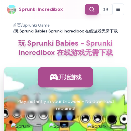
Sprunki Incredibox
ZH
Select Langu
首页
/
Sprunki Game
/
玩 Sprunki Babies Sprunki Incredibox 在线游戏无需下载
玩 Sprunki Babies - Sprunki
Incredibox 在线游戏无需下载
开始游戏
Play instantly in your browser - No download
required!