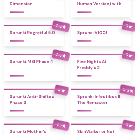
Dimension
Human Version) with
Bonus
3.8
3
★
★
Sprunki Regretful 5.0
Sprunsi V1001
3.3
3
★
★
Sprunki.MSI Phase 4
Five Nights At
Freddy's 2
3.3
4
★
★
Sprunki Anti-Shifted:
Sprunki Infectibox II:
Phase 3
The Remaster
4.1
5
★
★
Sprunki Mother’s
SkinWalker or Not