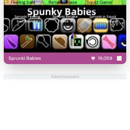
Sprunki Feeling
Sprunki Retake
Sprunki in Squid
bad Remake
Phase 4
Game Chamber
deluxe
Sprunki Babies
19,059
Advertisement