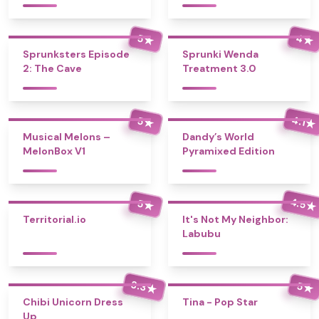
4
5
★
★
Sprunksters Episode
Sprunki Wenda
2: The Cave
Treatment 3.0
4.1
5
★
★
Musical Melons –
Dandy’s World
MelonBox V1
Pyramixed Edition
4.5
5
★
★
Territorial.io
It's Not My Neighbor:
Labubu
3.3
5
★
★
Chibi Unicorn Dress
Tina - Pop Star
Up