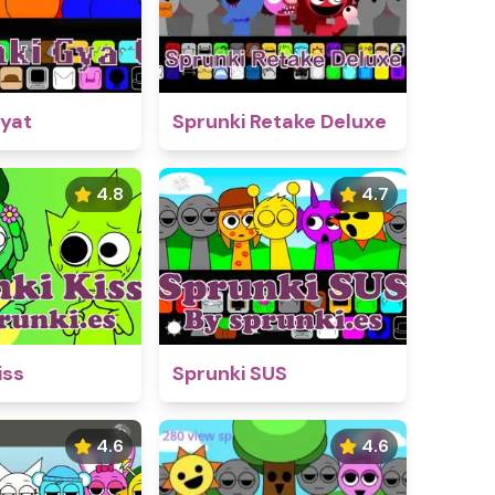
Gyat
Sprunki Retake Deluxe
4.8
4.7
iss
Sprunki SUS
4.6
4.6