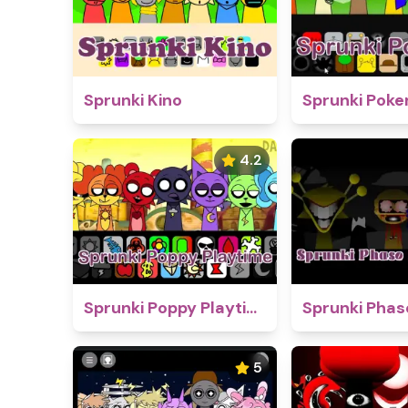
Sprunki Kino
Sprunki Pok
4.2
Sprunki Poppy Playtime
5