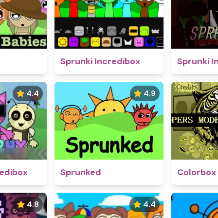
Sprunki Incredibox
Sprunki I
4.4
4.9
edibox
Sprunked
Colorbox
4.8
4.4