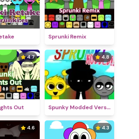
etake
Sprunki Remix
4.7
4.8
ights Out
Spunky Modded Version
4.6
4.3