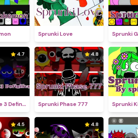
emon
Sprunki Love
Sprunki 
4.7
4.8
Sprunki Phase 3 Definitive
Sprunki Phase 777
Sprunki K
4.5
4.8