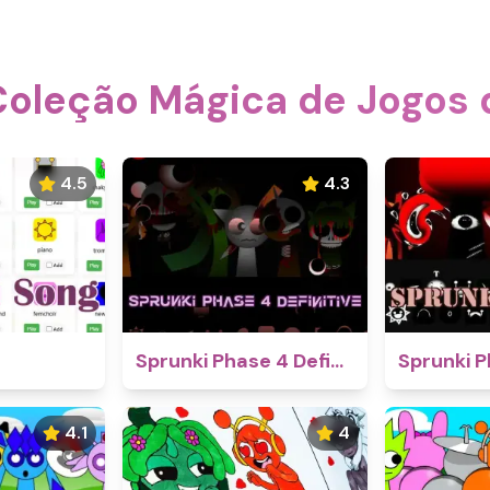
Coleção Mágica de Jogos
4.5
4.3
Sprunki Phase 4 Definitive
Sprunki P
4.1
4