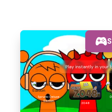
S
Play instantly in your
Sprunki Deluxe
D
Edition
2048