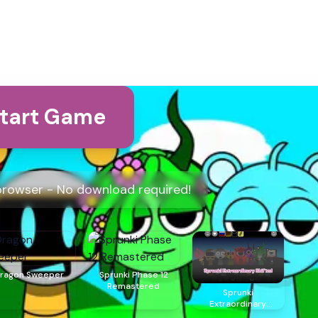
tart Game
 browser - No download required!
ragon Sweeper
Sprunki Phase 12
Remastered
Sprunki
Extraordinary
Shifted