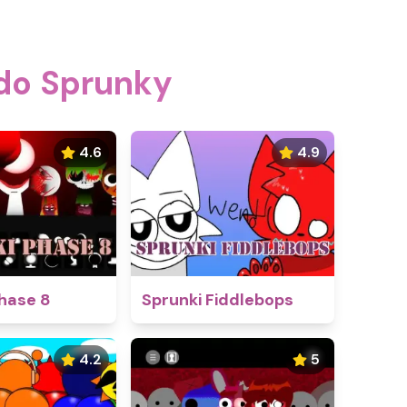
 do Sprunky
4.6
4.9
hase 8
Sprunki Fiddlebops
4.2
5