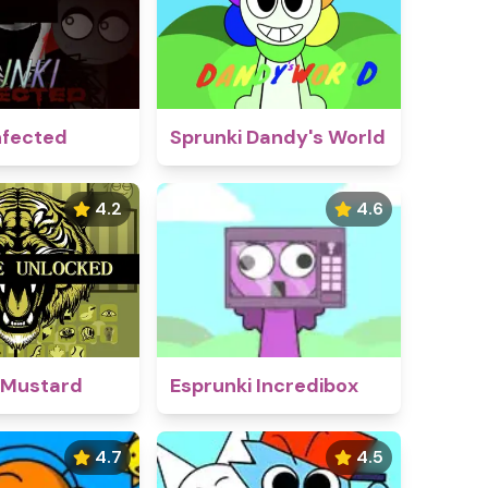
nfected
Sprunki Dandy's World
4.2
4.6
 Mustard
Esprunki Incredibox
4.7
4.5