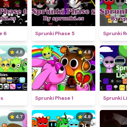
e 6
Sprunki Phase 5
Sprunki R
4.8
4.8
es
Sprunki Phase 1
Sprunki L
4.7
4.8