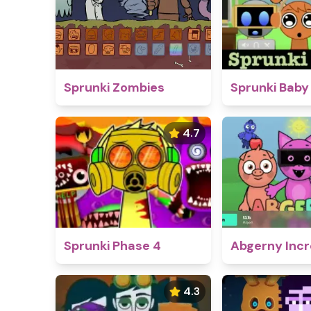
Sprunki Zombies
Sprunki Baby
4.7
Sprunki Phase 4
Abgerny Incr
4.3