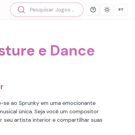
PT
Help
Theme
Select 
sture e Dance
r
nte-se ao Sprunky em uma emocionante
 musical única. Seja você um compositor
r seu artista interior e compartilhar suas