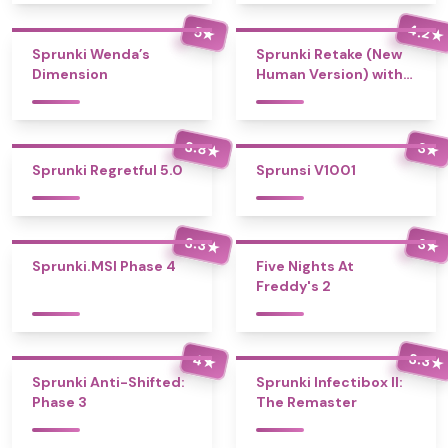
4.2
5
★
★
Sprunki Wenda’s
Sprunki Retake (New
Dimension
Human Version) with
Bonus
3.8
3
★
★
Sprunki Regretful 5.0
Sprunsi V1001
3.3
3
★
★
Sprunki.MSI Phase 4
Five Nights At
Freddy's 2
3.3
4
★
★
Sprunki Anti-Shifted:
Sprunki Infectibox II:
Phase 3
The Remaster