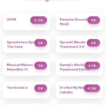
2048
Parasite (Incredibox
4.4
★
5
★
Mod)
Sprunksters Episode 2:
Sprunki Wenda
5
★
4
★
The Cave
Treatment 3.0
Musical Melons –
Dandy’s World
5
★
4.1
★
MelonBox V1
Pyramixed Edition
Territorial.io
It's Not My Neighbor:
5
★
4.5
★
Labubu