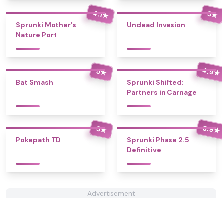
4.1
5
★
★
Sprunki Mother’s
Undead Invasion
Nature Port
4.9
5
★
★
Bat Smash
Sprunki Shifted:
Partners in Carnage
3.9
5
★
★
Pokepath TD
Sprunki Phase 2.5
Definitive
Advertisement