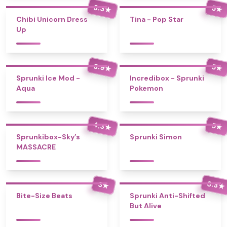
3.3
5
★
★
Chibi Unicorn Dress
Tina - Pop Star
Up
3.9
5
★
★
Sprunki Ice Mod -
Incredibox - Sprunki
Aqua
Pokemon
4.3
5
★
★
Sprunkibox-Sky’s
Sprunki Simon
MASSACRE
3.3
3
★
★
Bite-Size Beats
Sprunki Anti-Shifted
But Alive