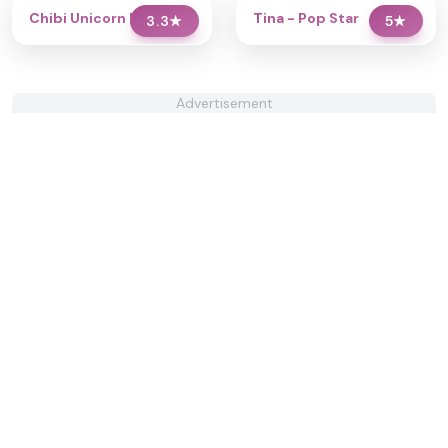
Chibi Unicorn Dress Up
Tina - Pop Star
3.3
★
5
★
Advertisement