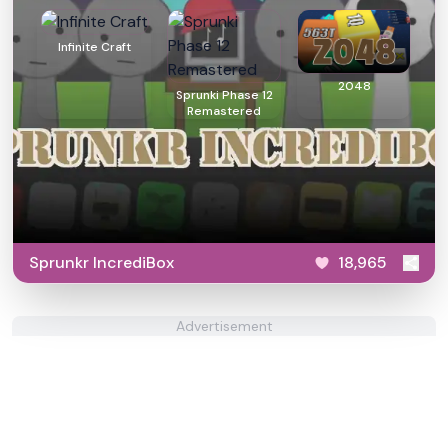
Infinite Craft
2048
Sprunki Phase 12
Remastered
Sprunkr IncrediBox
18,965
Advertisement