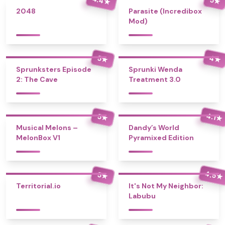
★
★
2048
Parasite (Incredibox
Mod)
4
5
★
★
Sprunksters Episode
Sprunki Wenda
2: The Cave
Treatment 3.0
4.1
5
★
★
Musical Melons –
Dandy’s World
MelonBox V1
Pyramixed Edition
4.5
5
★
★
Territorial.io
It's Not My Neighbor:
Labubu