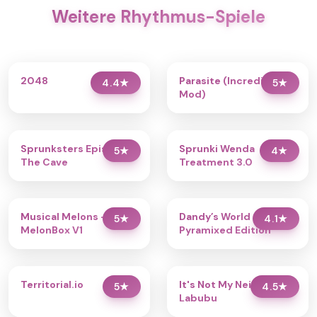
Weitere Rhythmus-Spiele
2048
Parasite (Incredibox
4.4
★
5
★
Mod)
Sprunksters Episode 2:
Sprunki Wenda
5
★
4
★
The Cave
Treatment 3.0
Musical Melons –
Dandy’s World
5
★
4.1
★
MelonBox V1
Pyramixed Edition
Territorial.io
It's Not My Neighbor:
5
★
4.5
★
Labubu