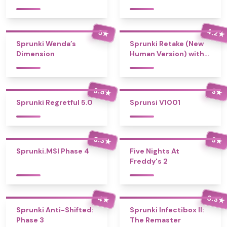
4.2
5
★
★
Sprunki Wenda’s
Sprunki Retake (New
Dimension
Human Version) with
Bonus
3.8
3
★
★
Sprunki Regretful 5.0
Sprunsi V1001
3.3
3
★
★
Sprunki.MSI Phase 4
Five Nights At
Freddy's 2
3.3
4
★
★
Sprunki Anti-Shifted:
Sprunki Infectibox II:
Phase 3
The Remaster