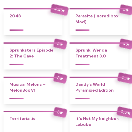
4.4
5
★
★
2048
Parasite (Incredibox
Mod)
4
5
★
★
Sprunksters Episode
Sprunki Wenda
2: The Cave
Treatment 3.0
4.1
5
★
★
Musical Melons –
Dandy’s World
MelonBox V1
Pyramixed Edition
4.5
5
★
★
Territorial.io
It's Not My Neighbor:
Labubu