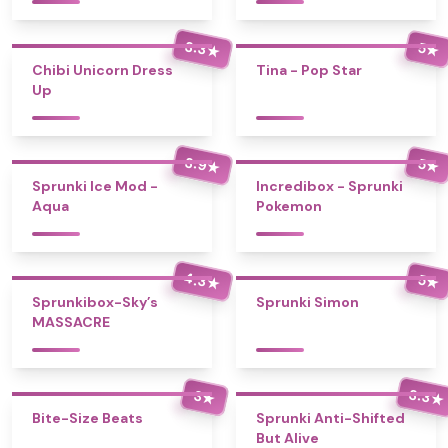
3.3
5
★
★
Chibi Unicorn Dress
Tina - Pop Star
Up
3.9
5
★
★
Sprunki Ice Mod -
Incredibox - Sprunki
Aqua
Pokemon
4.3
5
★
★
Sprunkibox-Sky’s
Sprunki Simon
MASSACRE
3.3
3
★
★
Bite-Size Beats
Sprunki Anti-Shifted
But Alive