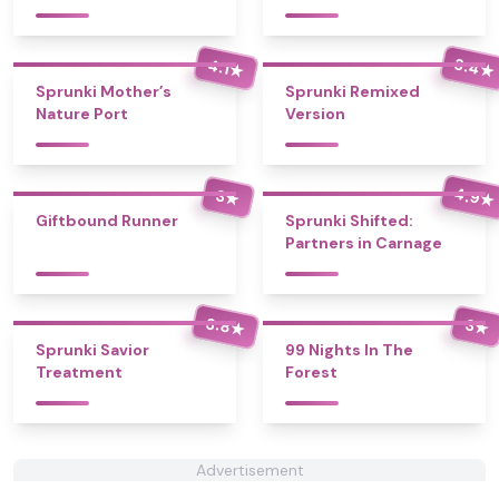
3.4
4.1
★
★
Sprunki Mother’s
Sprunki Remixed
Nature Port
Version
4.9
3
★
★
Giftbound Runner
Sprunki Shifted:
Partners in Carnage
3.8
3
★
★
Sprunki Savior
99 Nights In The
Treatment
Forest
Advertisement