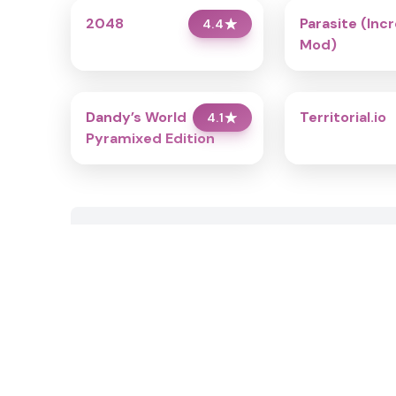
2048
Parasite (Inc
4.4
★
Mod)
Dandy’s World
Territorial.io
4.1
★
Pyramixed Edition