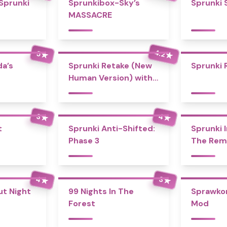
 Sprunki
Sprunkibox-Sky’s
Sprunki 
MASSACRE
4.2
5
★
★
a’s
Sprunki Retake (New
Sprunki 
Human Version) with
Bonus
4
3
★
★
t
Sprunki Anti-Shifted:
Sprunki I
Phase 3
The Rem
4
3
★
★
ut Night
99 Nights In The
Sprawko
Forest
Mod