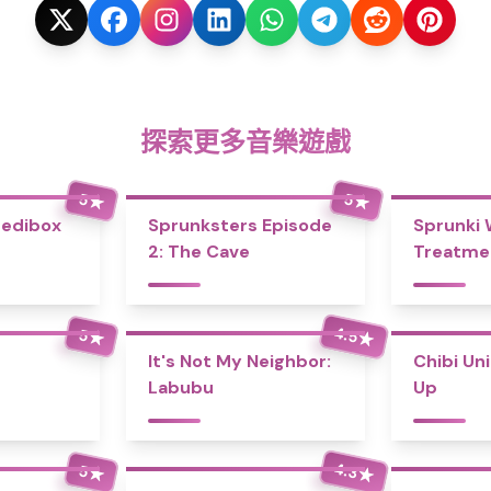
探索更多音樂遊戲
5
5
★
★
redibox
Sprunksters Episode
Sprunki
2: The Cave
Treatme
4.5
5
★
★
It's Not My Neighbor:
Chibi Un
Labubu
Up
4.3
5
★
★