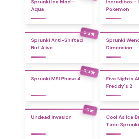
Sprunki Ice Mod -
Incredibox -
Aqua
Pokemon
3.3
★
Sprunki Anti-Shifted
Sprunki Wend
But Alive
Dimension
3.3
★
Sprunki.MSI Phase 4
Five Nights A
Freddy's 2
5
★
Undead Invasion
Cool As Ice B
Time Sprunki