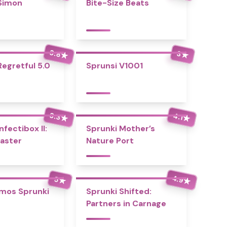
Simon
Bite-Size Beats
3.8
3
★
★
Regretful 5.0
Sprunsi V1001
3.3
4.1
★
★
nfectibox II:
Sprunki Mother’s
aster
Nature Port
4.9
5
★
★
mos Sprunki
Sprunki Shifted:
Partners in Carnage