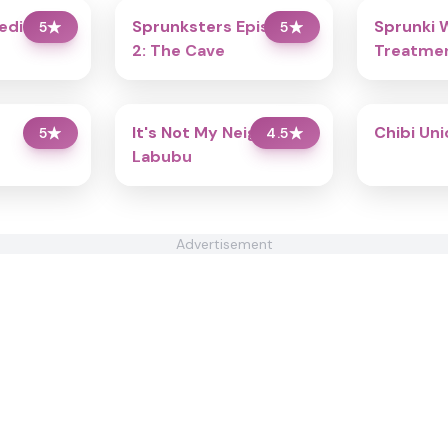
redibox
Sprunksters Episode
Sprunki 
5
★
5
★
2: The Cave
Treatmen
It's Not My Neighbor:
Chibi Un
5
★
4.5
★
Labubu
Advertisement