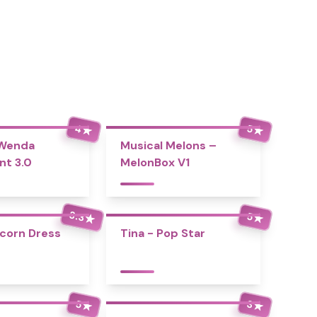
4
5
★
★
 Wenda
Musical Melons –
nt 3.0
MelonBox V1
3.3
5
★
★
icorn Dress
Tina - Pop Star
5
3
★
★