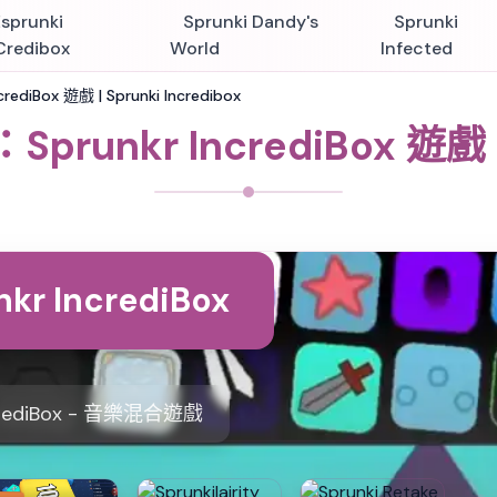
Esprunki
Sprunki Dandy's
Sprunki
Credibox
World
Infected
crediBox 遊戲 | Sprunki Incredibox
：Sprunkr IncrediBox 遊戲 |
nkr IncrediBox
ncrediBox - 音樂混合遊戲