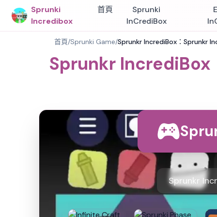
Sprunki
首頁
Sprunki
Incredibox
InCrediBox
In
首頁
/
Sprunki Game
/
Sprunkr IncrediBox：Sprunkr In
Sprunkr IncrediBox
Spru
Sprunkr I