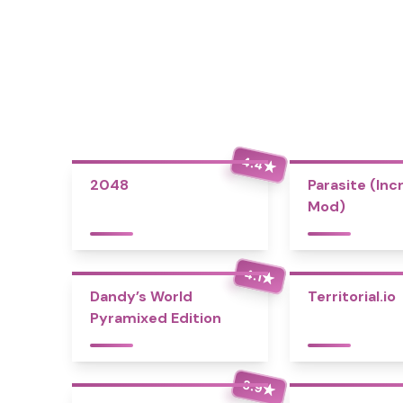
4.4
★
2048
Parasite (Inc
Mod)
4.1
★
Dandy’s World
Territorial.io
Pyramixed Edition
3.9
★