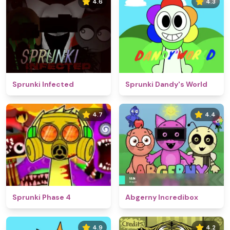
4.6
4.3
Sprunki Infected
Sprunki Dandy's World
4.7
4.4
Sprunki Phase 4
Abgerny Incredibox
4.9
4.2