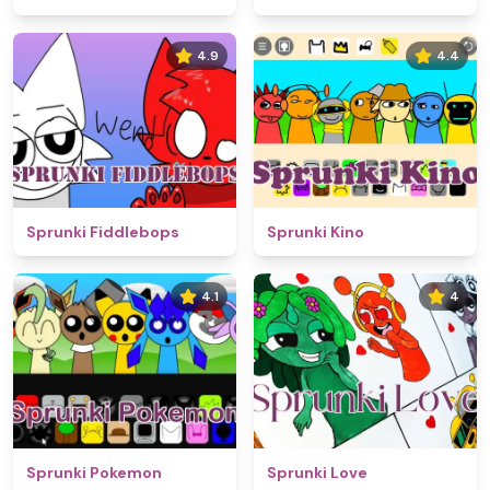
4.9
4.4
Sprunki Fiddlebops
Sprunki Kino
4.1
4
Sprunki Pokemon
Sprunki Love