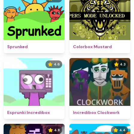
Sprunked
Colorbox Mustard
4.6
4.3
Esprunki Incredibox
Incredibox Clockwork
4.8
4.4