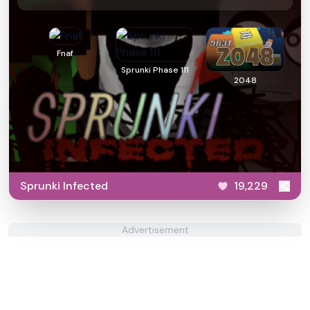
Fnaf
Sprunki Phase 111
2048
Sprunki Infected
19,229
Advertisement