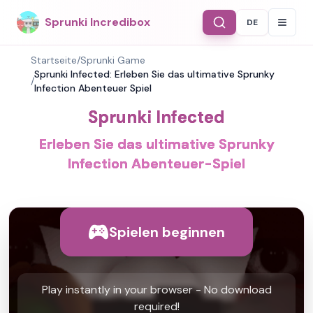
Sprunki Incredibox
DE
Select Langu
Startseite
/
Sprunki Game
Sprunki Infected: Erleben Sie das ultimative Sprunky
/
Infection Abenteuer Spiel
Sprunki Infected
Erleben Sie das ultimative Sprunky
Infection Abenteuer-Spiel
Spielen beginnen
Play instantly in your browser - No download
required!