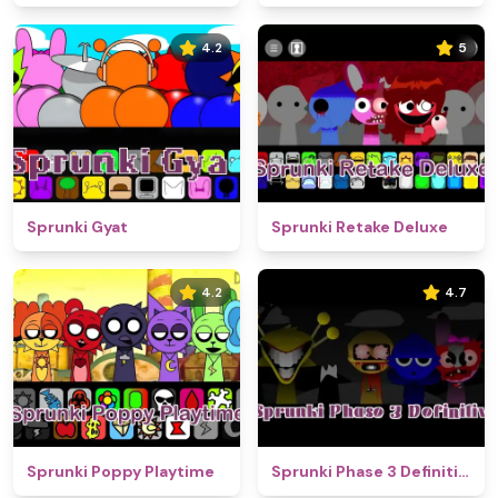
4.2
5
Sprunki Gyat
Sprunki Retake Deluxe
4.2
4.7
Sprunki Poppy Playtime
Sprunki Phase 3 Definitive