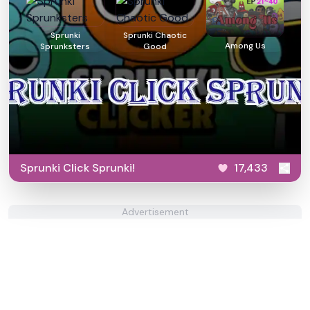
Sprunki
Sprunki Chaotic
Among Us
Sprunksters
Good
Sprunki Click Sprunki!
17,433
Advertisement