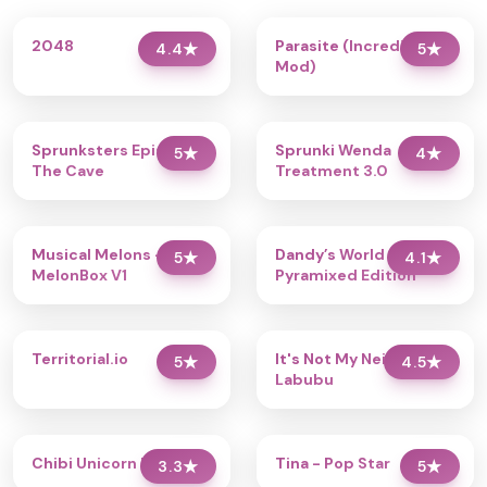
2048
Parasite (Incredibox
4.4
★
5
★
Mod)
Sprunksters Episode 2:
Sprunki Wenda
5
★
4
★
The Cave
Treatment 3.0
Musical Melons –
Dandy’s World
5
★
4.1
★
MelonBox V1
Pyramixed Edition
Territorial.io
It's Not My Neighbor:
5
★
4.5
★
Labubu
Chibi Unicorn Dress Up
Tina - Pop Star
3.3
★
5
★