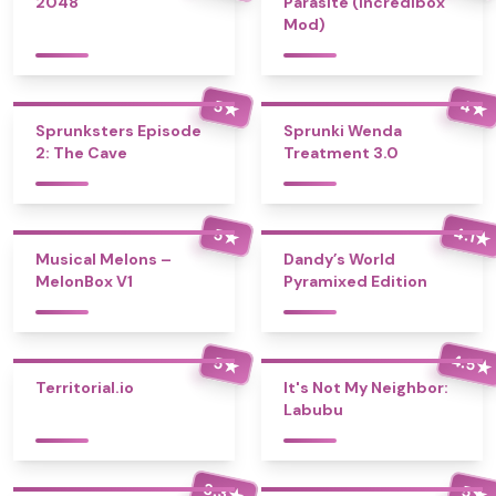
2048
Parasite (Incredibox
Mod)
4
5
★
★
Sprunksters Episode
Sprunki Wenda
2: The Cave
Treatment 3.0
4.1
5
★
★
Musical Melons –
Dandy’s World
MelonBox V1
Pyramixed Edition
4.5
5
★
★
Territorial.io
It's Not My Neighbor:
Labubu
3.3
5
★
★