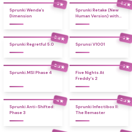
4.2
5
★
★
Sprunki Wenda’s
Sprunki Retake (New
Dimension
Human Version) with
Bonus
3.8
3
★
★
Sprunki Regretful 5.0
Sprunsi V1001
3.3
3
★
★
Sprunki.MSI Phase 4
Five Nights At
Freddy's 2
3.3
4
★
★
Sprunki Anti-Shifted:
Sprunki Infectibox II:
Phase 3
The Remaster