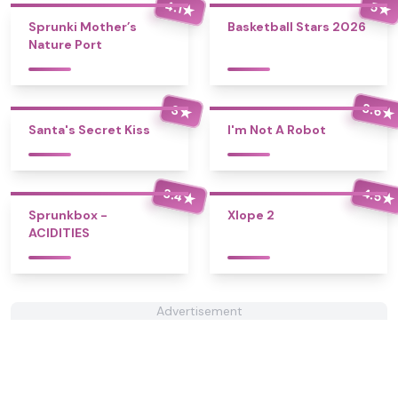
4.1
5
★
★
Sprunki Mother’s
Basketball Stars 2026
Nature Port
3.6
3
★
★
Santa's Secret Kiss
I'm Not A Robot
3.4
4.5
★
★
Sprunkbox -
Xlope 2
ACIDITIES
Advertisement