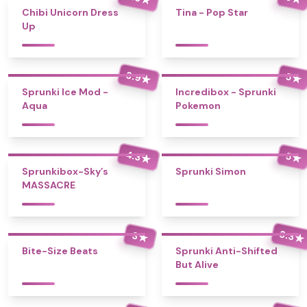
Chibi Unicorn Dress
Tina - Pop Star
Up
3.9
5
★
★
Sprunki Ice Mod -
Incredibox - Sprunki
Aqua
Pokemon
4.3
5
★
★
Sprunkibox-Sky’s
Sprunki Simon
MASSACRE
3.3
3
★
★
Bite-Size Beats
Sprunki Anti-Shifted
But Alive