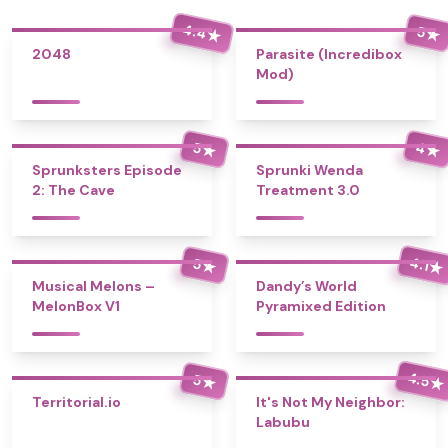
4.4
5
★
★
2048
Parasite (Incredibox
Mod)
4
5
★
★
Sprunksters Episode
Sprunki Wenda
2: The Cave
Treatment 3.0
4.1
5
★
★
Musical Melons –
Dandy’s World
MelonBox V1
Pyramixed Edition
4.5
5
★
★
Territorial.io
It's Not My Neighbor:
Labubu