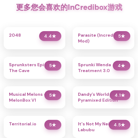
更多您会喜欢的InCredibox游戏
2048
Parasite (Incredibox
4.4
★
5
★
Mod)
Sprunksters Episode 2:
Sprunki Wenda
5
★
4
★
The Cave
Treatment 3.0
Musical Melons –
Dandy’s World
5
★
4.1
★
MelonBox V1
Pyramixed Edition
Territorial.io
It's Not My Neighbor:
5
★
4.5
★
Labubu