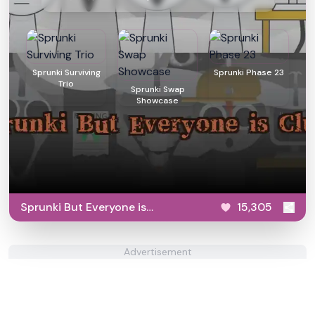
Sprunki Surviving
Sprunki Phase 23
Trio
Sprunki Swap
Showcase
Sprunki But Everyone is
15,305
Clukr
Advertisement