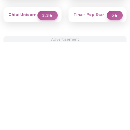
Chibi Unicorn Dress Up
Tina - Pop Star
3.3
★
5
★
Advertisement