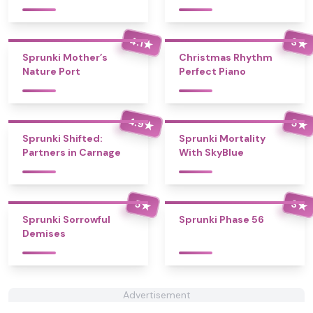
4.1
3
★
★
Sprunki Mother’s
Christmas Rhythm
Nature Port
Perfect Piano
4.9
5
★
★
Sprunki Shifted:
Sprunki Mortality
Partners in Carnage
With SkyBlue
5
3
★
★
Sprunki Sorrowful
Sprunki Phase 56
Demises
Advertisement