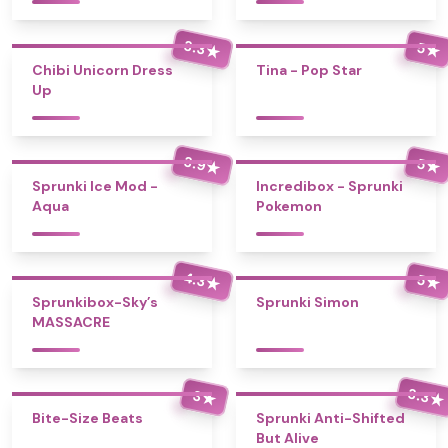
3.3
5
★
★
Chibi Unicorn Dress
Tina - Pop Star
Up
3.9
5
★
★
Sprunki Ice Mod -
Incredibox - Sprunki
Aqua
Pokemon
4.3
5
★
★
Sprunkibox-Sky’s
Sprunki Simon
MASSACRE
3.3
3
★
★
Bite-Size Beats
Sprunki Anti-Shifted
But Alive