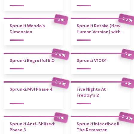
4.2
5
★
★
Sprunki Wenda’s
Sprunki Retake (New
Dimension
Human Version) with
Bonus
3.8
3
★
★
Sprunki Regretful 5.0
Sprunsi V1001
3.3
3
★
★
Sprunki.MSI Phase 4
Five Nights At
Freddy's 2
3.3
4
★
★
Sprunki Anti-Shifted:
Sprunki Infectibox II:
Phase 3
The Remaster