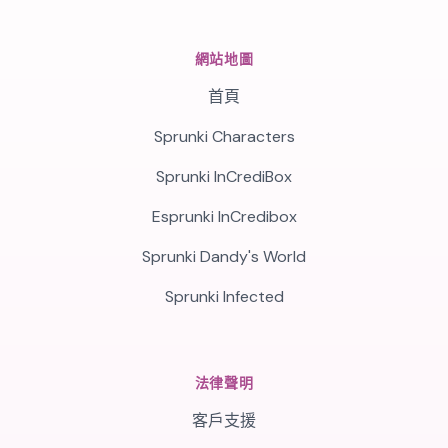
網站地圖
首頁
Sprunki Characters
Sprunki InCrediBox
Esprunki InCredibox
Sprunki Dandy's World
Sprunki Infected
法律聲明
客戶支援