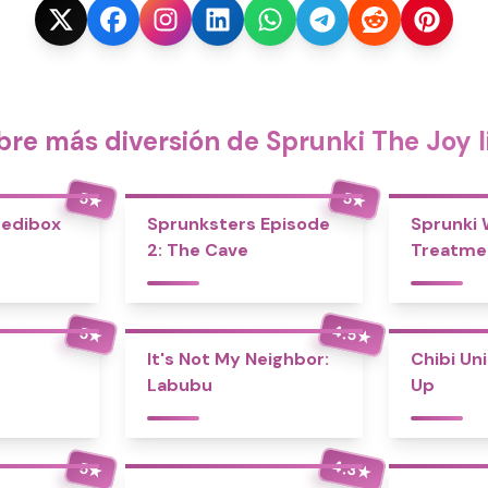
re más diversión de Sprunki The Joy l
5
5
★
★
redibox
Sprunksters Episode
Sprunki
2: The Cave
Treatme
4.5
5
★
★
It's Not My Neighbor:
Chibi Un
Labubu
Up
4.3
5
★
★