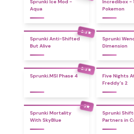
Sprunki Ice Mod -
Incredibox -
Aqua
Pokemon
3.3
★
Sprunki Anti-Shifted
Sprunki Wend
But Alive
Dimension
3.3
★
Sprunki.MSI Phase 4
Five Nights A
Freddy's 2
5
★
Sprunki Mortality
Sprunki Shift
With SkyBlue
Partners in 