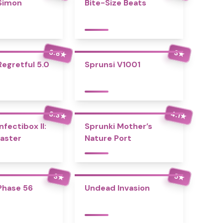
Simon
Bite-Size Beats
3.8
3
★
★
Regretful 5.0
Sprunsi V1001
3.3
4.1
★
★
nfectibox II:
Sprunki Mother’s
aster
Nature Port
3
5
★
★
Phase 56
Undead Invasion