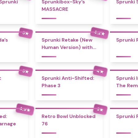
 Sprunki
Sprunkibox-Sky’s
Sprunki 
MASSACRE
4.2
5
★
★
a’s
Sprunki Retake (New
Sprunki 
Human Version) with
Bonus
4
3
★
★
t
Sprunki Anti-Shifted:
Sprunki I
Phase 3
The Rem
4.9
3
★
★
ed:
Retro Bowl Unblocked
Sprunki 
Carnage
76