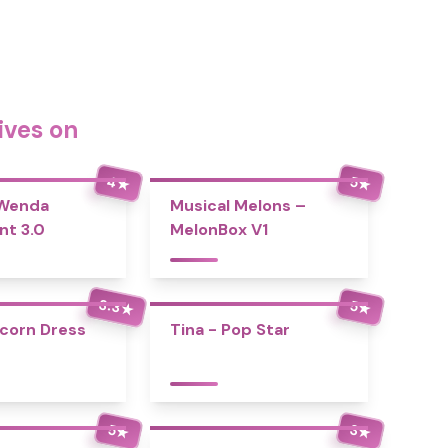
ives on
4
5
★
★
 Wenda
Musical Melons –
nt 3.0
MelonBox V1
3.3
5
★
★
icorn Dress
Tina - Pop Star
5
3
★
★