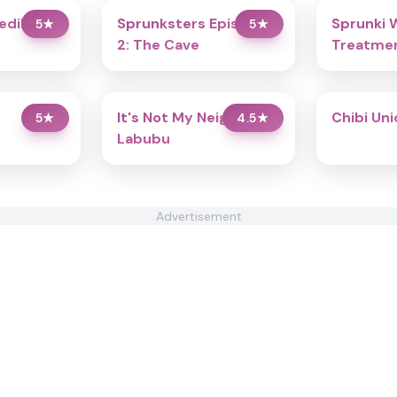
redibox
Sprunksters Episode
Sprunki 
5
★
5
★
2: The Cave
Treatmen
It's Not My Neighbor:
Chibi Un
5
★
4.5
★
Labubu
Advertisement