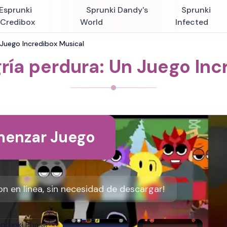
Esprunki
Sprunki Dandy's
Sprunki
nCredibox
World
Infected
n Juego Incredibox Musical
gría perdura: Un Juego Inc
enzar Juego
on en línea, sin necesidad de descargar!