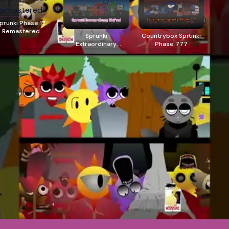
prunki Phase 12
Remastered
Sprunki
Countrybox Sprunki
Extraordinary
Phase 777
Shifted