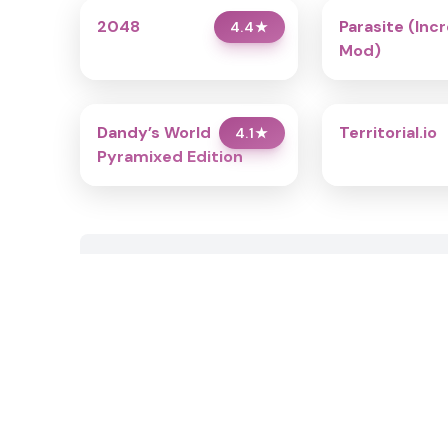
2048
Parasite (Inc
4.4
★
Mod)
Dandy’s World
Territorial.io
4.1
★
Pyramixed Edition