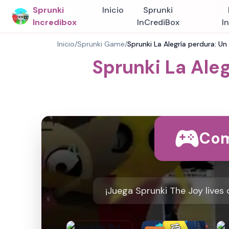
Sprunki
Inicio
Sprunki
Incredibox
InCrediBox
I
Inicio
/
Sprunki Game
/
Sprunki La Alegría perdura: U
Sprunki La Ale
Com
¡Juega Sprunki The Joy lives 