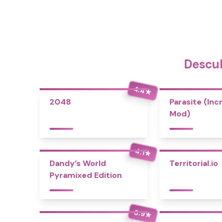
Descub
4.4
★
2048
Parasite (Inc
Mod)
4.1
★
Dandy’s World
Territorial.io
Pyramixed Edition
3.9
★