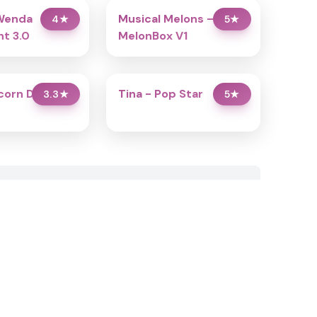
Wenda
Musical Melons –
4
★
5
★
t 3.0
MelonBox V1
icorn Dress Up
Tina - Pop Star
3.3
★
5
★