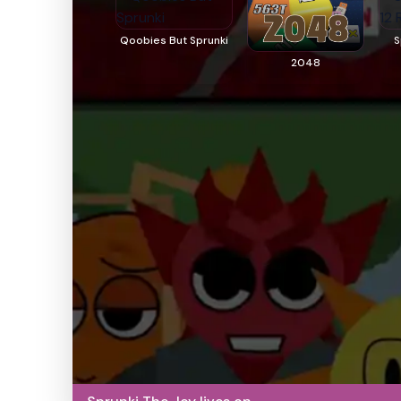
Qoobies But Sprunki
S
2048