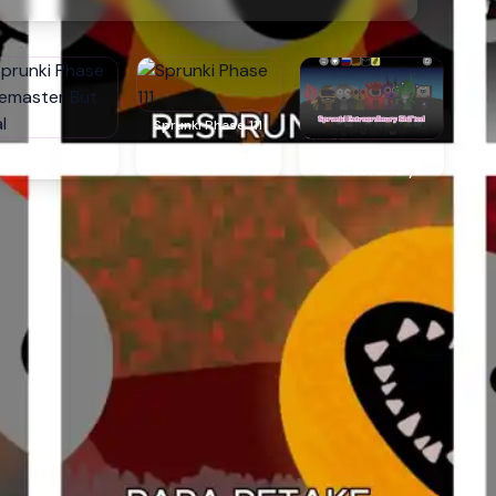
Sprunki Phase 111
Sprunki Phase 3
Sprunki
master But Real
Extraordinary
Shifted