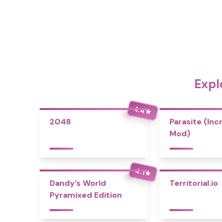
Expl
4.4
★
2048
Parasite (Inc
Mod)
4.1
★
Dandy’s World
Territorial.io
Pyramixed Edition