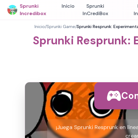
Sprunki
Inicio
Sprunki
Incredibox
InCrediBox
I
Inicio
/
Sprunki Game
/
Sprunki Resprunk: Experimenta
Sprunki Resprunk: 
Com
¡Juega Sprunki Resprunk en líne
crea