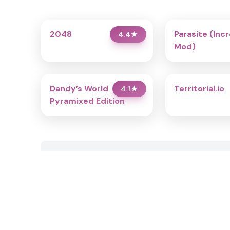
2048
Parasite (Inc
4.4
★
Mod)
Dandy’s World
Territorial.io
4.1
★
Pyramixed Edition