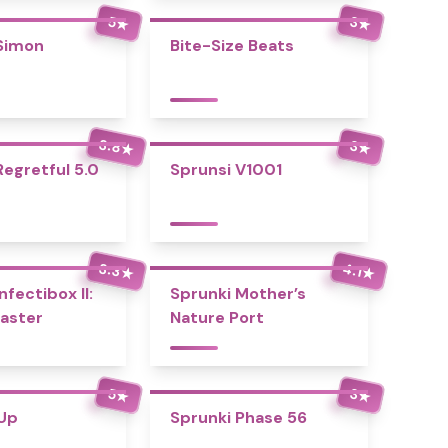
5
3
★
★
Simon
Bite-Size Beats
3.8
3
★
★
Regretful 5.0
Sprunsi V1001
3.3
4.1
★
★
nfectibox II:
Sprunki Mother’s
aster
Nature Port
5
3
★
★
 Up
Sprunki Phase 56