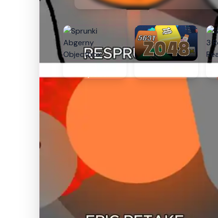
Sprunki Abgerny
2048
Objectbox
Re