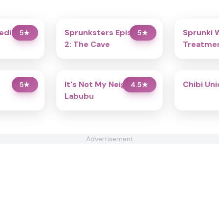
redibox
Sprunksters Episode
Sprunki 
5
★
5
★
2: The Cave
Treatmen
It's Not My Neighbor:
Chibi Un
5
★
4.5
★
Labubu
Advertisement