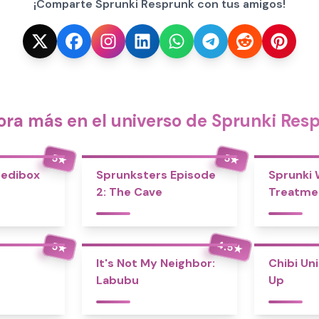
¡Comparte Sprunki Resprunk con tus amigos!
ora más en el universo de Sprunki Res
5
5
★
★
redibox
Sprunksters Episode
Sprunki
2: The Cave
Treatme
4.5
5
★
★
It's Not My Neighbor:
Chibi Un
Labubu
Up