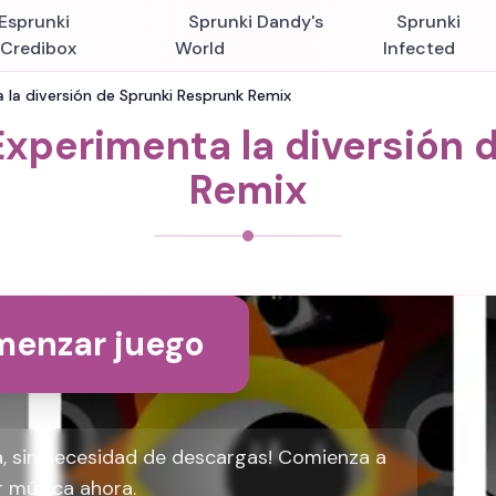
Esprunki
Sprunki Dandy's
Sprunki
nCredibox
World
Infected
 la diversión de Sprunki Resprunk Remix
Experimenta la diversión 
Remix
enzar juego
a, sin necesidad de descargas! Comienza a
r música ahora.