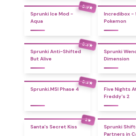
3.9
★
Sprunki Ice Mod -
Incredibox -
Aqua
Pokemon
3.3
★
Sprunki Anti-Shifted
Sprunki Wend
But Alive
Dimension
3.3
★
Sprunki.MSI Phase 4
Five Nights A
Freddy's 2
3
★
Santa's Secret Kiss
Sprunki Shift
Partners in 