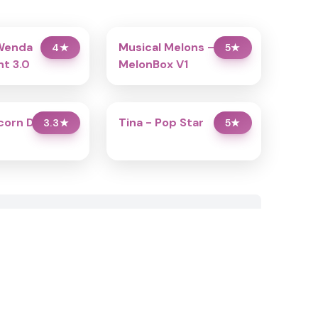
Wenda
Musical Melons –
4
★
5
★
t 3.0
MelonBox V1
icorn Dress Up
Tina - Pop Star
3.3
★
5
★