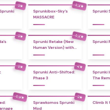
4.3
5
★
★
 Sprunki
Sprunkibox-Sky’s
Sprunki 
MASSACRE
4.2
5
★
★
a’s
Sprunki Retake (New
Sprunki 
Human Version) with
Bonus
4
3
★
★
t
Sprunki Anti-Shifted:
Sprunki I
Phase 3
The Rem
4.9
5
★
★
ed:
Sprawkomos Sprunki
Climb It
Carnage
Mod