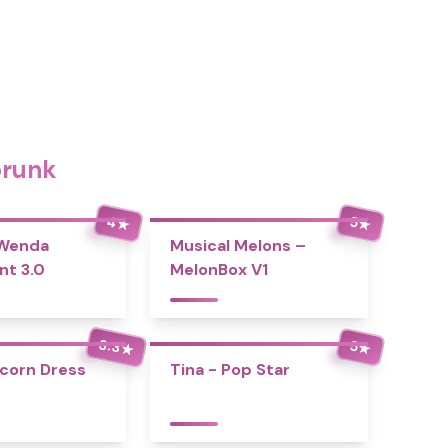
prunk
4
5
★
★
 Wenda
Musical Melons –
nt 3.0
MelonBox V1
3.3
5
★
★
icorn Dress
Tina - Pop Star