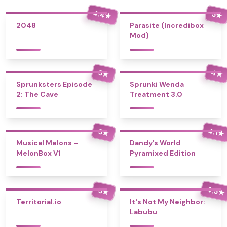
4.4
5
★
★
2048
Parasite (Incredibox
Mod)
4
5
★
★
Sprunksters Episode
Sprunki Wenda
2: The Cave
Treatment 3.0
4.1
5
★
★
Musical Melons –
Dandy’s World
MelonBox V1
Pyramixed Edition
4.5
5
★
★
Territorial.io
It's Not My Neighbor:
Labubu