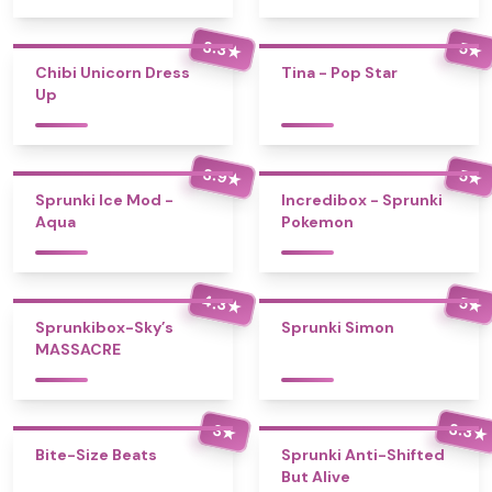
3.3
5
★
★
Chibi Unicorn Dress
Tina - Pop Star
Up
3.9
5
★
★
Sprunki Ice Mod -
Incredibox - Sprunki
Aqua
Pokemon
4.3
5
★
★
Sprunkibox-Sky’s
Sprunki Simon
MASSACRE
3.3
3
★
★
Bite-Size Beats
Sprunki Anti-Shifted
But Alive