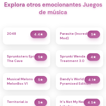
Explora otros emocionantes Juegos
de música
2048
Parasite (Incredibox
4.4
★
5
★
Mod)
Sprunksters Episode 2:
Sprunki Wenda
5
★
4
★
The Cave
Treatment 3.0
Musical Melons –
Dandy’s World
5
★
4.1
★
MelonBox V1
Pyramixed Edition
Territorial.io
It's Not My Neighbor:
5
★
4.5
★