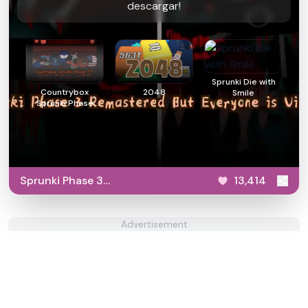
descargar!
Sprunki Die with
Countrybox
2048
Smile
Sprunki Phase
777
Sprunki Phase 3
13,414
Remastered But Everyone
is Vineria
Advertisement