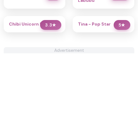
Labubu
Chibi Unicorn Dress Up
Tina - Pop Star
3.3
★
5
★
Advertisement