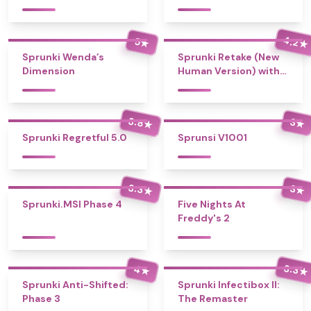
4.2
5
★
★
Sprunki Wenda’s
Sprunki Retake (New
Dimension
Human Version) with
Bonus
3.8
3
★
★
Sprunki Regretful 5.0
Sprunsi V1001
3.3
3
★
★
Sprunki.MSI Phase 4
Five Nights At
Freddy's 2
3.3
4
★
★
Sprunki Anti-Shifted:
Sprunki Infectibox II:
Phase 3
The Remaster