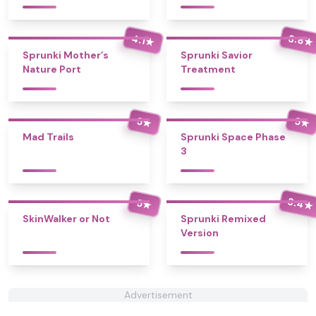
3.8
4.1
★
★
Sprunki Mother’s
Sprunki Savior
Nature Port
Treatment
5
5
★
★
Mad Trails
Sprunki Space Phase
3
3.4
5
★
★
SkinWalker or Not
Sprunki Remixed
Version
Advertisement