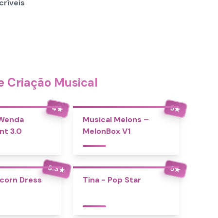
críveis
e Criação Musical
4
5
★
★
 Wenda
Musical Melons –
nt 3.0
MelonBox V1
3.3
5
★
★
icorn Dress
Tina - Pop Star