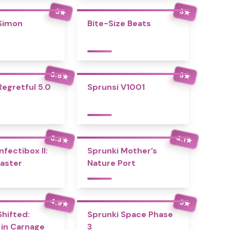
5
3
★
★
Simon
Bite-Size Beats
3.8
3
★
★
Regretful 5.0
Sprunsi V1001
3.3
4.1
★
★
nfectibox II:
Sprunki Mother’s
aster
Nature Port
4.9
5
★
★
Shifted:
Sprunki Space Phase
 in Carnage
3