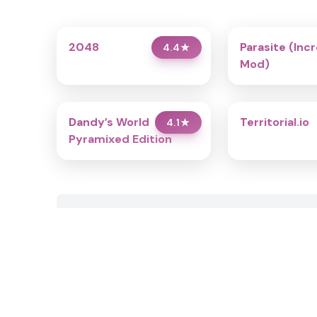
2048
Parasite (Inc
4.4
★
Mod)
Dandy’s World
Territorial.io
4.1
★
Pyramixed Edition