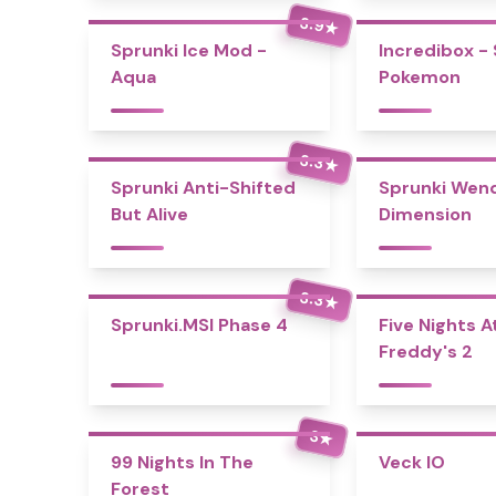
3.9
★
Sprunki Ice Mod -
Incredibox -
Aqua
Pokemon
3.3
★
Sprunki Anti-Shifted
Sprunki Wend
But Alive
Dimension
3.3
★
Sprunki.MSI Phase 4
Five Nights A
Freddy's 2
3
★
99 Nights In The
Veck IO
Forest