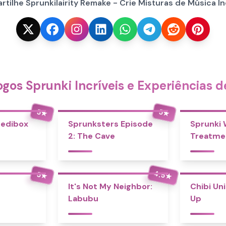
tilhe Sprunkilairity Remake - Crie Misturas de Música In
gos Sprunki Incríveis e Experiências d
5
5
★
★
redibox
Sprunksters Episode
Sprunki
2: The Cave
Treatme
4.5
5
★
★
It's Not My Neighbor:
Chibi Un
Labubu
Up