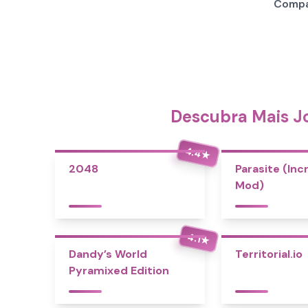
Compar
Descubra Mais Jo
4.4
★
2048
Parasite (Inc
Mod)
4.1
★
Dandy’s World
Territorial.io
Pyramixed Edition