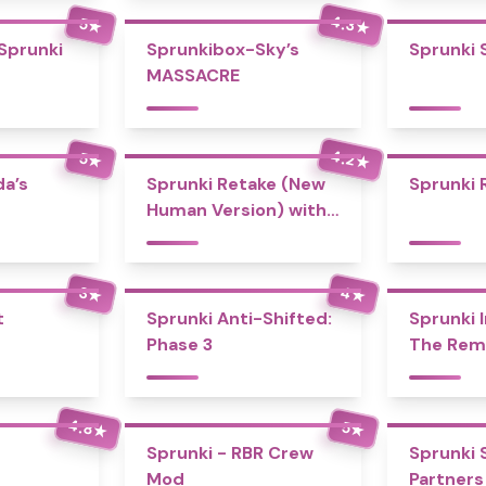
4.3
5
★
★
 Sprunki
Sprunkibox-Sky’s
Sprunki 
MASSACRE
4.2
5
★
★
a’s
Sprunki Retake (New
Sprunki 
Human Version) with
Bonus
4
3
★
★
t
Sprunki Anti-Shifted:
Sprunki I
Phase 3
The Rem
4.8
5
★
★
Sprunki - RBR Crew
Sprunki 
Mod
Partners