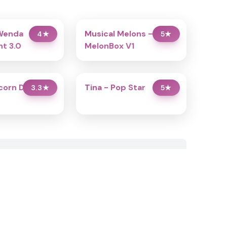
Wenda
Musical Melons –
4
★
5
★
t 3.0
MelonBox V1
icorn Dress Up
Tina - Pop Star
3.3
★
5
★