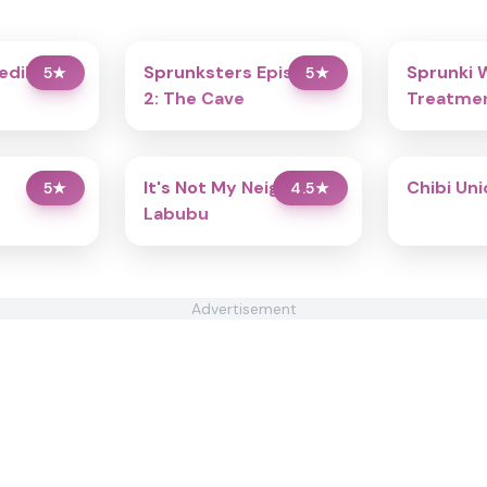
redibox
Sprunksters Episode
Sprunki 
5
★
5
★
2: The Cave
Treatmen
It's Not My Neighbor:
Chibi Un
5
★
4.5
★
Labubu
Advertisement