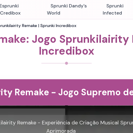
Esprunki
Sprunki Dandy's
Sprunki
nCredibox
World
Infected
runkilairity Remake | Sprunki Incredibox
emake: Jogo Sprunkilairity
Incredibox
rity Remake - Jogo Supremo d
ilairity Remake - Experiência de Criação Musical Spru
Aprimorada