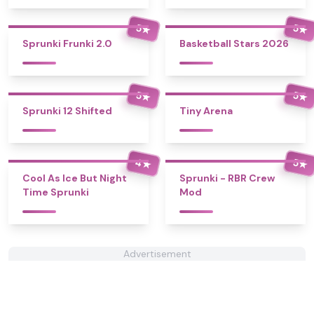
5
5
★
★
Sprunki Frunki 2.0
Basketball Stars 2026
5
5
★
★
Sprunki 12 Shifted
Tiny Arena
4
5
★
★
Cool As Ice But Night
Sprunki - RBR Crew
Time Sprunki
Mod
Advertisement