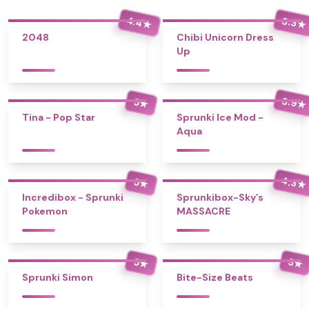
4.4
3.3
★
★
2048
Chibi Unicorn Dress
Up
3.9
5
★
★
Tina - Pop Star
Sprunki Ice Mod -
Aqua
4.3
5
★
★
Incredibox - Sprunki
Sprunkibox-Sky’s
Pokemon
MASSACRE
5
3
★
★
Sprunki Simon
Bite-Size Beats