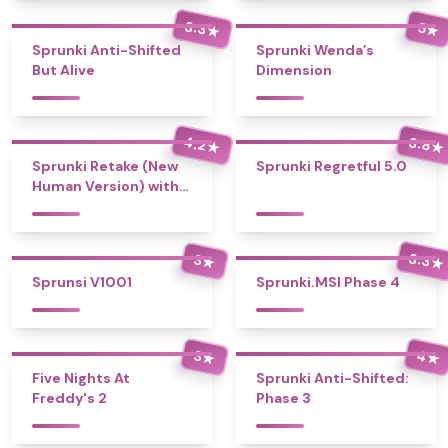
3.3
5
★
★
Sprunki Anti-Shifted
Sprunki Wenda’s
But Alive
Dimension
4.2
3.8
★
★
Sprunki Retake (New
Sprunki Regretful 5.0
Human Version) with
Bonus
3.3
3
★
★
Sprunsi V1001
Sprunki.MSI Phase 4
4
3
★
★
Five Nights At
Sprunki Anti-Shifted:
Freddy's 2
Phase 3