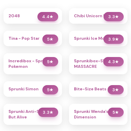
2048
Chibi Unicorn Dress Up
4.4
★
3.3
★
Tina - Pop Star
Sprunki Ice Mod - Aqua
5
★
3.9
★
Incredibox - Sprunki
Sprunkibox-Sky’s
5
★
4.3
★
Pokemon
MASSACRE
Sprunki Simon
Bite-Size Beats
5
★
3
★
Sprunki Anti-Shifted
Sprunki Wenda’s
3.3
★
5
★
But Alive
Dimension