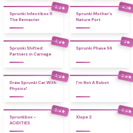
3.3
4.1
★
★
Sprunki Infectibox II:
Sprunki Mother’s
The Remaster
Nature Port
4.9
3
★
★
Sprunki Shifted:
Sprunki Phase 56
Partners in Carnage
4.5
3.6
★
★
Draw Sprunki Car With
I'm Not A Robot
Physics!
3.4
4.5
★
★
Sprunkbox -
Xlope 2
ACIDITIES