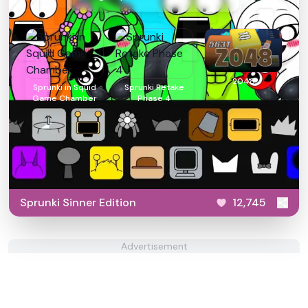
2048
Sprunki in Squid
Sprunki Retake
Game Chamber
Phase 4
Sprunki Sinner Edition
12,745
Advertisement