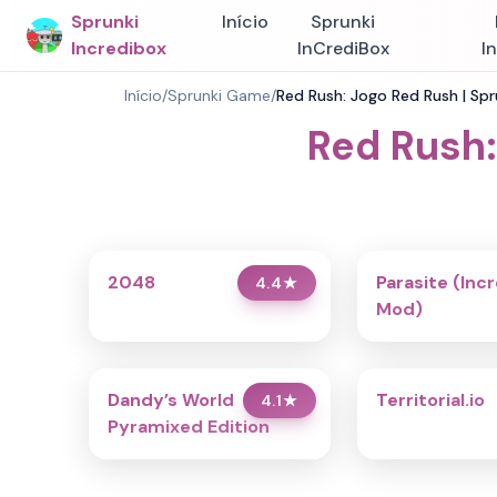
Sprunki
Início
Sprunki
Incredibox
InCrediBox
I
Início
/
Sprunki Game
/
Red Rush: Jogo Red Rush | Spr
Red Rush:
2048
Parasite (Inc
4.4
★
Mod)
Dandy’s World
Territorial.io
4.1
★
Pyramixed Edition