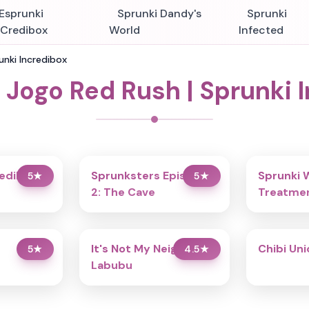
Esprunki
Sprunki Dandy's
Sprunki
nCredibox
World
Infected
unki Incredibox
 Jogo Red Rush | Sprunki 
redibox
Sprunksters Episode
Sprunki 
5
★
5
★
2: The Cave
Treatmen
It's Not My Neighbor:
Chibi Un
5
★
4.5
★
Labubu