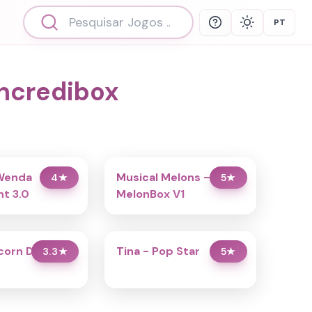
PT
Help
Theme
Select 
Incredibox
Wenda
Musical Melons –
4
★
5
★
t 3.0
MelonBox V1
icorn Dress Up
Tina - Pop Star
3.3
★
5
★