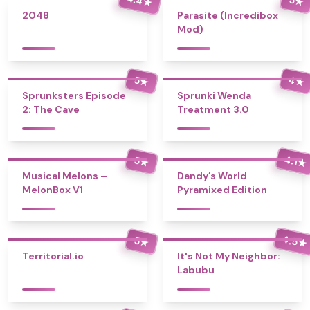
★
★
2048
Parasite (Incredibox
Mod)
4
5
★
★
Sprunksters Episode
Sprunki Wenda
2: The Cave
Treatment 3.0
4.1
5
★
★
Musical Melons –
Dandy’s World
MelonBox V1
Pyramixed Edition
4.5
5
★
★
Territorial.io
It's Not My Neighbor:
Labubu