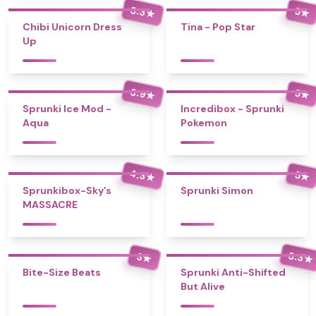
3.3
5
★
★
Chibi Unicorn Dress
Tina - Pop Star
Up
3.9
5
★
★
Sprunki Ice Mod -
Incredibox - Sprunki
Aqua
Pokemon
4.3
5
★
★
Sprunkibox-Sky’s
Sprunki Simon
MASSACRE
3.3
3
★
★
Bite-Size Beats
Sprunki Anti-Shifted
But Alive