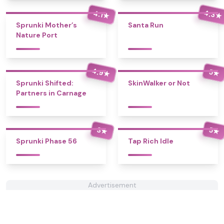
4.3
4.1
★
★
Sprunki Mother’s
Santa Run
Nature Port
4.9
5
★
★
Sprunki Shifted:
SkinWalker or Not
Partners in Carnage
3
5
★
★
Sprunki Phase 56
Tap Rich Idle
Advertisement