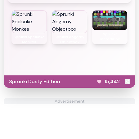
Sprunkr
Sprunki Spelunke
Sprunki Abgerny
IncrediBox
Monkes
Objectbox
Sprunki Dusty Edition
15,442
Advertisement