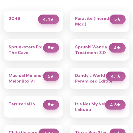
2048
Parasite (Incredibox
4.4
★
5
★
Mod)
Sprunksters Episode 2:
Sprunki Wenda
5
★
4
★
The Cave
Treatment 3.0
Musical Melons –
Dandy’s World
5
★
4.1
★
MelonBox V1
Pyramixed Edition
Territorial.io
It's Not My Neighbor:
5
★
4.5
★
Labubu
Chibi Unicorn Dress Up
Tina - Pop Star