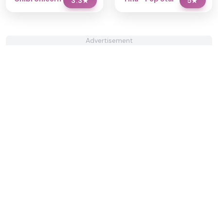
3.3
★
5
★
Advertisement