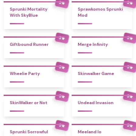
5
5
★
★
Sprunki Mortality
Sprawkomos Sprunki
With SkyBlue
Mod
3
5
★
★
Giftbound Runner
Merge Infinity
5
5
★
★
Wheelie Party
Skinwalker Game
5
5
★
★
SkinWalker or Not
Undead Invasion
5
5
★
★
Sprunki Sorrowful
Meeland Io