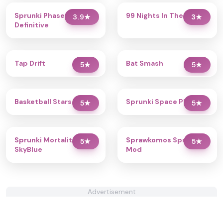
Sprunki Phase 2.5
99 Nights In The Forest
3.9
★
3
★
Definitive
Tap Drift
Bat Smash
5
★
5
★
Basketball Stars 2026
Sprunki Space Phase 3
5
★
5
★
Sprunki Mortality With
Sprawkomos Sprunki
5
★
5
★
SkyBlue
Mod
Advertisement