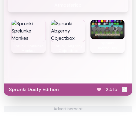
Atmosferico
Sprunkr
Sprunki Spelunke
Sprunki Abgerny
IncrediBox
Monkes
Objectbox
Sprunki Dusty Edition
12,515
Advertisement