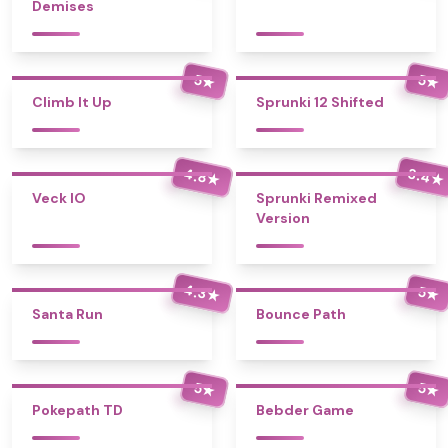
Demises
5
5
★
★
Climb It Up
Sprunki 12 Shifted
4.8
3.4
★
★
Veck IO
Sprunki Remixed
Version
4.3
5
★
★
Santa Run
Bounce Path
5
5
★
★
Pokepath TD
Bebder Game