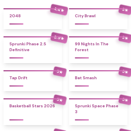
4.4
3
★
★
2048
City Brawl
3.9
3
★
★
Sprunki Phase 2.5
99 Nights In The
Definitive
Forest
5
5
★
★
Tap Drift
Bat Smash
5
5
★
★
Basketball Stars 2026
Sprunki Space Phase
3