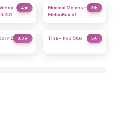
Wenda
Musical Melons –
4
★
5
★
t 3.0
MelonBox V1
icorn Dress Up
Tina - Pop Star
3.3
★
5
★