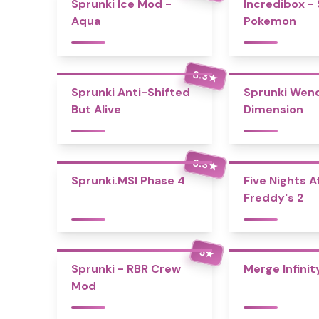
Sprunki Ice Mod -
Incredibox -
Aqua
Pokemon
3.3
★
Sprunki Anti-Shifted
Sprunki Wend
But Alive
Dimension
3.3
★
Sprunki.MSI Phase 4
Five Nights A
Freddy's 2
5
★
Sprunki - RBR Crew
Merge Infinit
Mod