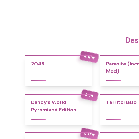
Des
4.4
★
2048
Parasite (Inc
Mod)
4.1
★
Dandy’s World
Territorial.io
Pyramixed Edition
3.9
★