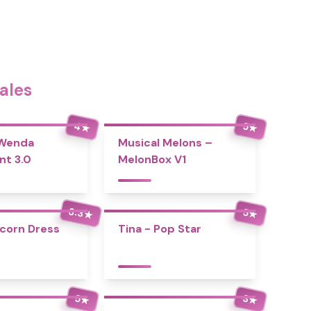
ales
4
5
★
★
 Wenda
Musical Melons –
nt 3.0
MelonBox V1
3.3
5
★
★
icorn Dress
Tina - Pop Star
5
3
★
★