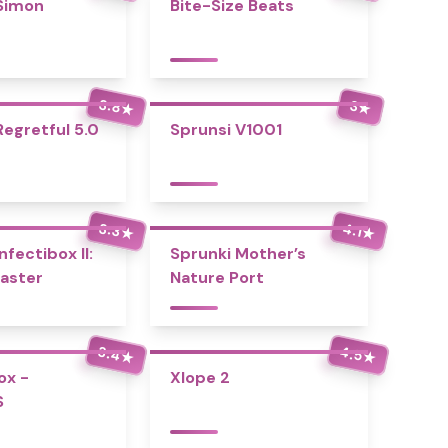
Simon
Bite-Size Beats
3.8
3
★
★
Regretful 5.0
Sprunsi V1001
3.3
4.1
★
★
nfectibox II:
Sprunki Mother’s
aster
Nature Port
3.4
4.5
★
★
ox -
Xlope 2
S