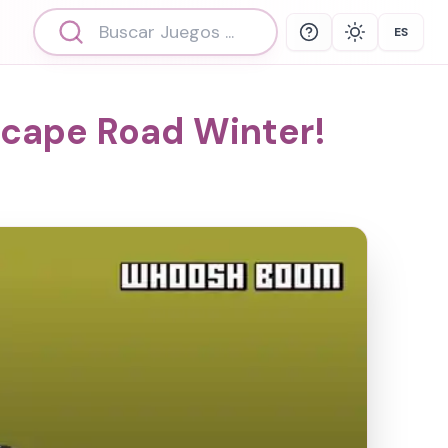
ES
Help
Theme
Select 
scape Road Winter!