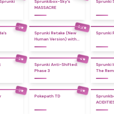
 Sprunki
Sprunkibox-Sky’s
Sprunki 
MASSACRE
4.2
5
★
★
a’s
Sprunki Retake (New
Sprunki 
Human Version) with
Bonus
4
3
★
★
t
Sprunki Anti-Shifted:
Sprunki I
Phase 3
The Rem
5
5
★
★
y
Pokepath TD
Sprunkb
ACIDITIE