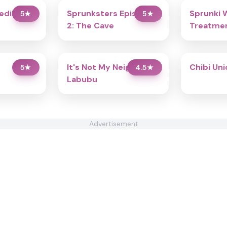
redibox
Sprunksters Episode
Sprunki 
5
★
5
★
2: The Cave
Treatmen
It's Not My Neighbor:
Chibi Un
5
★
4.5
★
Labubu
Advertisement