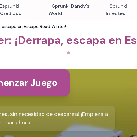
Esprunki
Sprunki Dandy's
Sprunki
nCredibox
World
Infected
, escapa en Escape Road Winter!
r: ¡Derrapa, escapa en E
enzar Juego
nea, sin necesidad de descarga! ¡Empieza a
capar ahora!