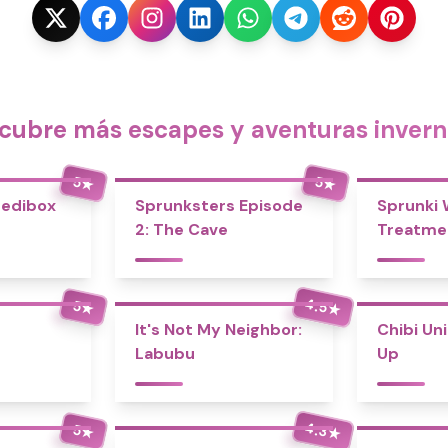
cubre más escapes y aventuras invern
5
5
★
★
redibox
Sprunksters Episode
Sprunki
2: The Cave
Treatme
4.5
5
★
★
It's Not My Neighbor:
Chibi Un
Labubu
Up
4.3
5
★
★