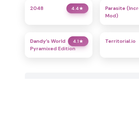
2048
Parasite (Inc
4.4
★
Mod)
Dandy’s World
Territorial.io
4.1
★
Pyramixed Edition