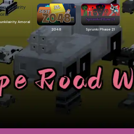
unkilairity Amoral
2048
Sprunki Phase 21