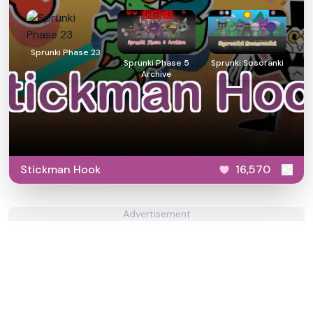
Sprunki Phase 23
Sprunki Phase 5
Sprunki Sosoranki
Archive
Stickman Hook
16,570
Advertisement