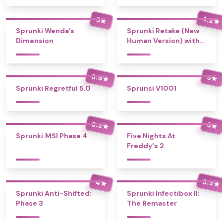
4.2
5
★
★
Sprunki Wenda’s
Sprunki Retake (New
Dimension
Human Version) with
Bonus
3.8
3
★
★
Sprunki Regretful 5.0
Sprunsi V1001
3.3
3
★
★
Sprunki.MSI Phase 4
Five Nights At
Freddy's 2
3.3
4
★
★
Sprunki Anti-Shifted:
Sprunki Infectibox II:
Phase 3
The Remaster