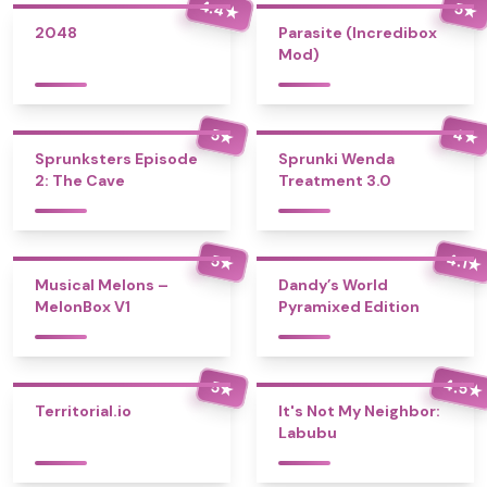
4.4
5
★
★
2048
Parasite (Incredibox
Mod)
4
5
★
★
Sprunksters Episode
Sprunki Wenda
2: The Cave
Treatment 3.0
4.1
5
★
★
Musical Melons –
Dandy’s World
MelonBox V1
Pyramixed Edition
4.5
5
★
★
Territorial.io
It's Not My Neighbor:
Labubu