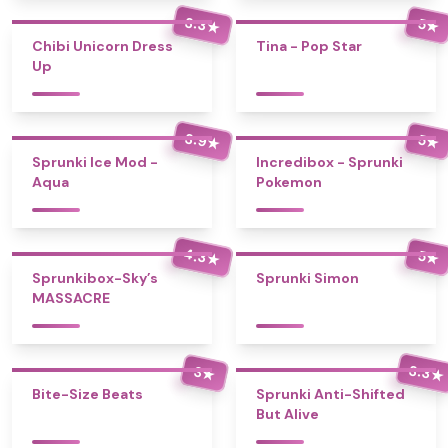
3.3
5
★
★
Chibi Unicorn Dress
Tina - Pop Star
Up
3.9
5
★
★
Sprunki Ice Mod -
Incredibox - Sprunki
Aqua
Pokemon
4.3
5
★
★
Sprunkibox-Sky’s
Sprunki Simon
MASSACRE
3.3
3
★
★
Bite-Size Beats
Sprunki Anti-Shifted
But Alive