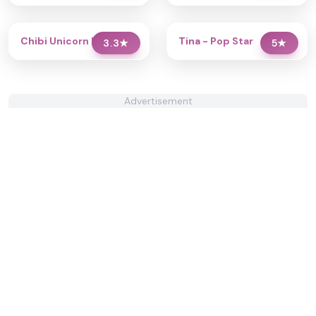
Chibi Unicorn Dress Up
Tina - Pop Star
3.3
★
5
★
Advertisement