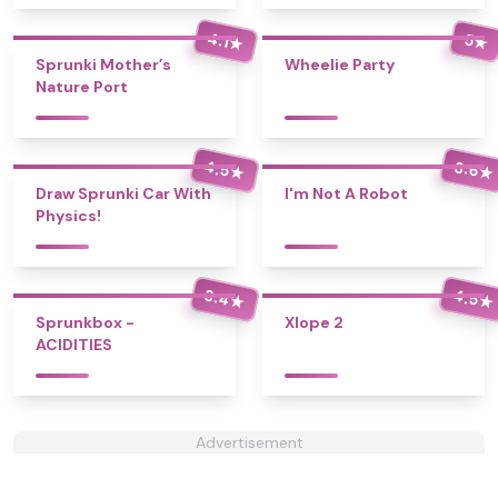
4.1
5
★
★
Sprunki Mother’s
Wheelie Party
Nature Port
4.5
3.6
★
★
Draw Sprunki Car With
I'm Not A Robot
Physics!
3.4
4.5
★
★
Sprunkbox -
Xlope 2
ACIDITIES
Advertisement