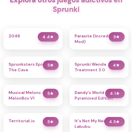
Sprunki
2048
Parasite (Incredibox
4.4
★
5
★
Mod)
Sprunksters Episode 2:
Sprunki Wenda
5
★
4
★
The Cave
Treatment 3.0
Musical Melons –
Dandy’s World
5
★
4.1
★
MelonBox V1
Pyramixed Edition
Territorial.io
It's Not My Neighbor:
5
★
4.5
★
Labubu