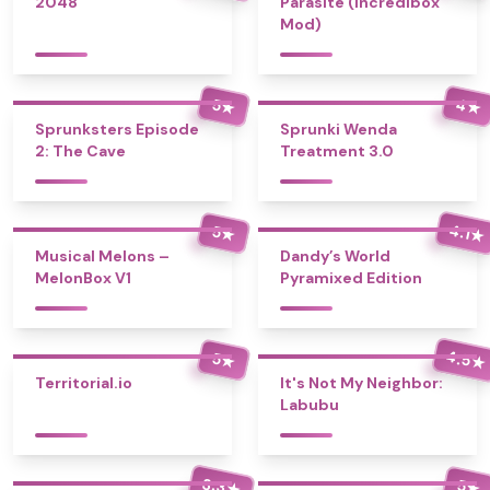
2048
Parasite (Incredibox
Mod)
4
5
★
★
Sprunksters Episode
Sprunki Wenda
2: The Cave
Treatment 3.0
4.1
5
★
★
Musical Melons –
Dandy’s World
MelonBox V1
Pyramixed Edition
4.5
5
★
★
Territorial.io
It's Not My Neighbor:
Labubu
3.3
5
★
★