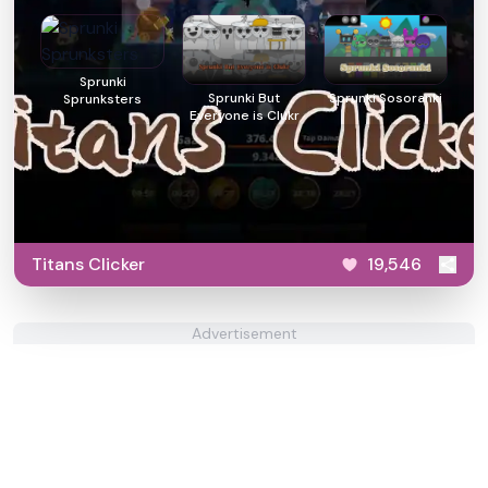
Sprunki
Sprunki But
Sprunki Sosoranki
Sprunksters
Everyone is Clukr
Titans Clicker
19,546
Advertisement