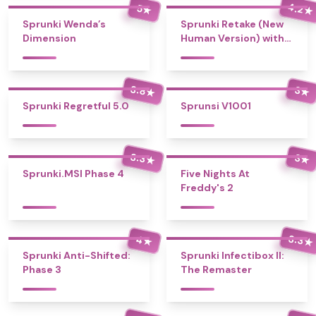
4.2
5
★
★
Sprunki Wenda’s
Sprunki Retake (New
Dimension
Human Version) with
Bonus
3.8
3
★
★
Sprunki Regretful 5.0
Sprunsi V1001
3.3
3
★
★
Sprunki.MSI Phase 4
Five Nights At
Freddy's 2
3.3
4
★
★
Sprunki Anti-Shifted:
Sprunki Infectibox II:
Phase 3
The Remaster