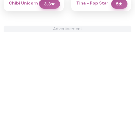
Chibi Unicorn Dress Up
Tina - Pop Star
3.3
★
5
★
Advertisement