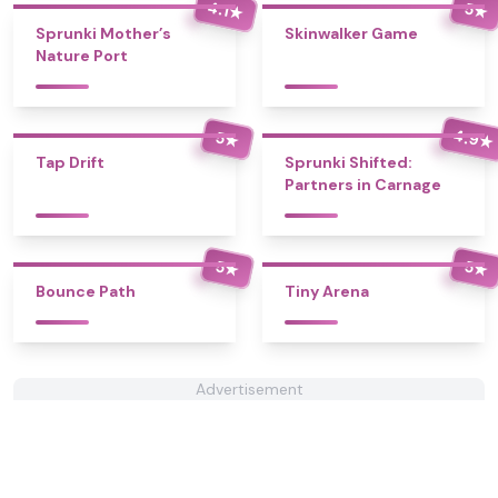
4.1
5
★
★
Sprunki Mother’s
Skinwalker Game
Nature Port
4.9
5
★
★
Tap Drift
Sprunki Shifted:
Partners in Carnage
5
5
★
★
Bounce Path
Tiny Arena
Advertisement