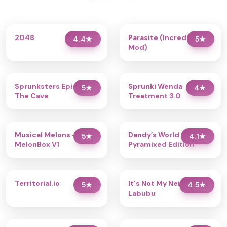
2048
Parasite (Incredibox
4.4
★
5
★
Mod)
Sprunksters Episode 2:
Sprunki Wenda
5
★
4
★
The Cave
Treatment 3.0
Musical Melons –
Dandy’s World
5
★
4.1
★
MelonBox V1
Pyramixed Edition
Territorial.io
It's Not My Neighbor:
5
★
4.5
★
Labubu