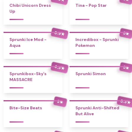
Chibi Unicorn Dress
Tina - Pop Star
Up
3.9
5
★
★
Sprunki Ice Mod -
Incredibox - Sprunki
Aqua
Pokemon
4.3
5
★
★
Sprunkibox-Sky’s
Sprunki Simon
MASSACRE
3.3
3
★
★
Bite-Size Beats
Sprunki Anti-Shifted
But Alive