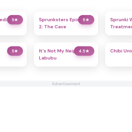
redibox
Sprunksters Episode
Sprunki 
5
★
5
★
2: The Cave
Treatmen
It's Not My Neighbor:
Chibi Un
5
★
4.5
★
Labubu
Advertisement