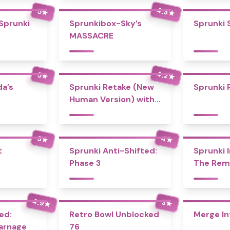
4.3
5
★
★
 Sprunki
Sprunkibox-Sky’s
Sprunki 
MASSACRE
4.2
5
★
★
a’s
Sprunki Retake (New
Sprunki 
Human Version) with
Bonus
4
3
★
★
t
Sprunki Anti-Shifted:
Sprunki I
Phase 3
The Rem
4.9
3
★
★
ed:
Retro Bowl Unblocked
Merge In
Carnage
76