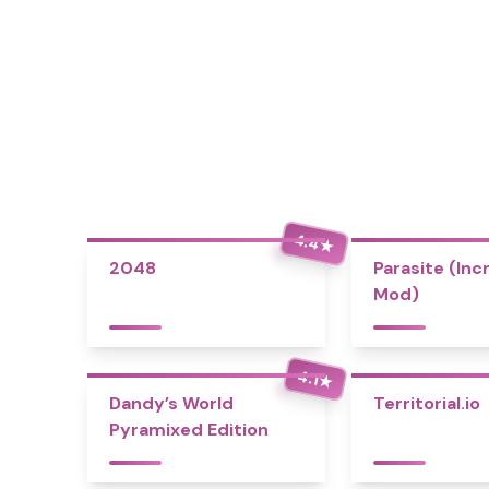
4.4
★
2048
Parasite (Inc
Mod)
4.1
★
Dandy’s World
Territorial.io
Pyramixed Edition