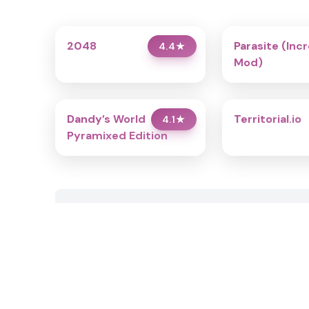
2048
Parasite (Inc
4.4
★
Mod)
Dandy’s World
Territorial.io
4.1
★
Pyramixed Edition