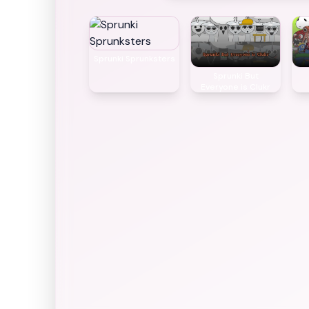
Sprunki Sprunksters
Sprunki But
Everyone is Clukr