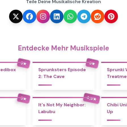
Teile Deine Musikalische Kreation
Entdecke Mehr Musikspiele
5
5
★
★
redibox
Sprunksters Episode
Sprunki
2: The Cave
Treatme
4.5
5
★
★
It's Not My Neighbor:
Chibi Un
Labubu
Up