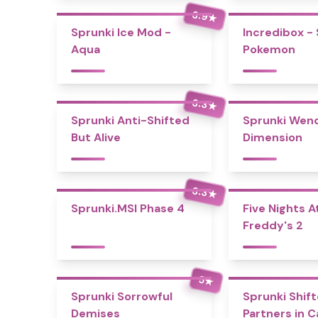
3.9
★
Sprunki Ice Mod -
Incredibox -
Aqua
Pokemon
3.3
★
Sprunki Anti-Shifted
Sprunki Wend
But Alive
Dimension
3.3
★
Sprunki.MSI Phase 4
Five Nights A
Freddy's 2
5
★
Sprunki Sorrowful
Sprunki Shift
Demises
Partners in 