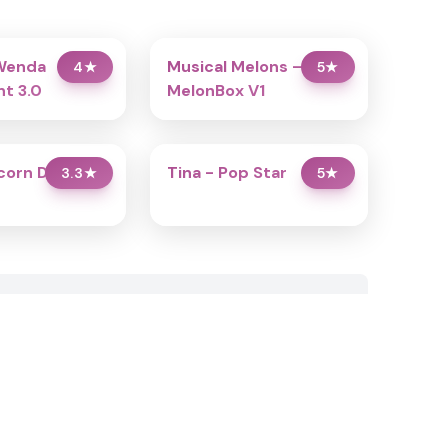
Wenda
Musical Melons –
4
★
5
★
t 3.0
MelonBox V1
icorn Dress Up
Tina - Pop Star
3.3
★
5
★