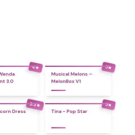
4
5
★
★
 Wenda
Musical Melons –
nt 3.0
MelonBox V1
3.3
5
★
★
icorn Dress
Tina - Pop Star