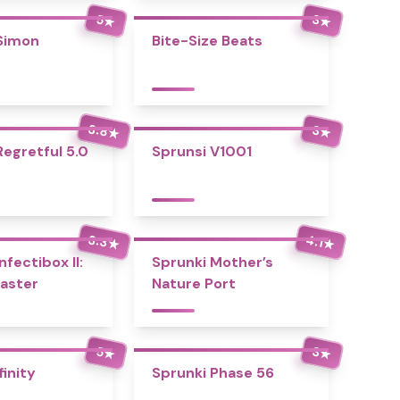
5
3
★
★
Simon
Bite-Size Beats
3.8
3
★
★
Regretful 5.0
Sprunsi V1001
3.3
4.1
★
★
nfectibox II:
Sprunki Mother’s
aster
Nature Port
5
3
★
★
finity
Sprunki Phase 56