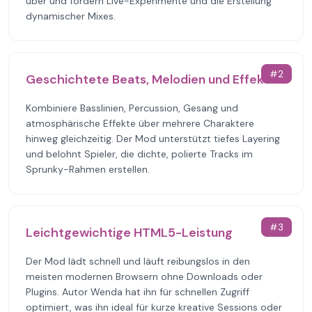
über und fördern Live-Experimente und die Erstellung
dynamischer Mixes.
#
2
Geschichtete Beats, Melodien und Effekte
Kombiniere Basslinien, Percussion, Gesang und
atmosphärische Effekte über mehrere Charaktere
hinweg gleichzeitig. Der Mod unterstützt tiefes Layering
und belohnt Spieler, die dichte, polierte Tracks im
Sprunky-Rahmen erstellen.
#
3
Leichtgewichtige HTML5-Leistung
Der Mod lädt schnell und läuft reibungslos in den
meisten modernen Browsern ohne Downloads oder
Plugins. Autor Wenda hat ihn für schnellen Zugriff
optimiert, was ihn ideal für kurze kreative Sessions oder