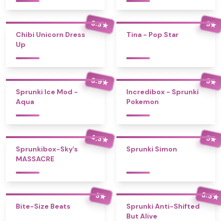
3.3
5
★
★
Chibi Unicorn Dress
Tina - Pop Star
Up
3.9
5
★
★
Sprunki Ice Mod -
Incredibox - Sprunki
Aqua
Pokemon
4.3
5
★
★
Sprunkibox-Sky’s
Sprunki Simon
MASSACRE
3.3
3
★
★
Bite-Size Beats
Sprunki Anti-Shifted
But Alive