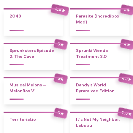
4.4
5
★
★
2048
Parasite (Incredibox
Mod)
4
5
★
★
Sprunksters Episode
Sprunki Wenda
2: The Cave
Treatment 3.0
4.1
5
★
★
Musical Melons –
Dandy’s World
MelonBox V1
Pyramixed Edition
4.5
5
★
★
Territorial.io
It's Not My Neighbor:
Labubu