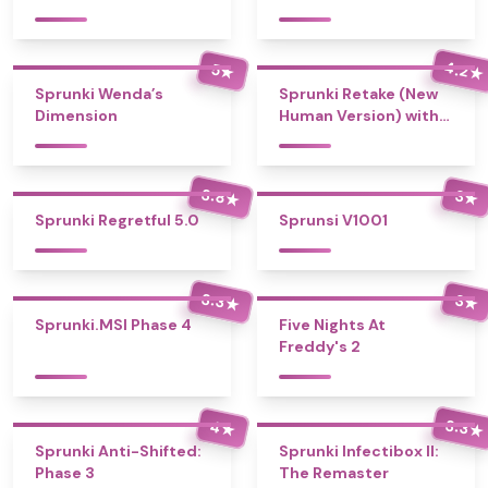
4.2
5
★
★
Sprunki Wenda’s
Sprunki Retake (New
Dimension
Human Version) with
Bonus
3.8
3
★
★
Sprunki Regretful 5.0
Sprunsi V1001
3.3
3
★
★
Sprunki.MSI Phase 4
Five Nights At
Freddy's 2
3.3
4
★
★
Sprunki Anti-Shifted:
Sprunki Infectibox II:
Phase 3
The Remaster