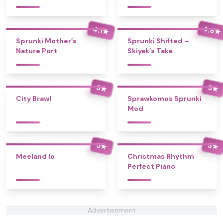
4.8
4.1
★
★
Sprunki Mother’s
Sprunki Shifted –
Nature Port
Skiyak’s Take
3
5
★
★
City Brawl
Sprawkomos Sprunki
Mod
5
3
★
★
Meeland Io
Christmas Rhythm
Perfect Piano
Advertisement