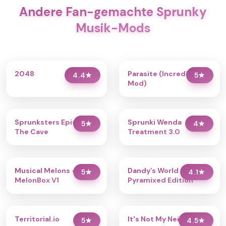
Andere Fan-gemachte Sprunky
Musik-Mods
2048
Parasite (Incredibox
4.4
★
5
★
Mod)
Sprunksters Episode 2:
Sprunki Wenda
5
★
4
★
The Cave
Treatment 3.0
Musical Melons –
Dandy’s World
5
★
4.1
★
MelonBox V1
Pyramixed Edition
Territorial.io
It's Not My Neighbor:
5
★
4.5
★