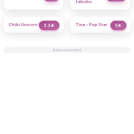
Labubu
Chibi Unicorn Dress Up
Tina - Pop Star
3.3
★
5
★
Advertisement