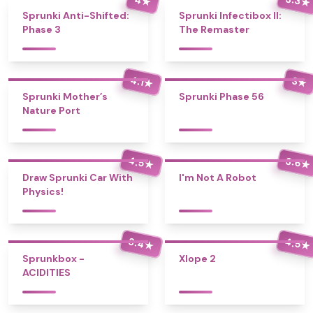
★
★
Sprunki Anti-Shifted:
Sprunki Infectibox II:
Phase 3
The Remaster
4.1
3
★
★
Sprunki Mother’s
Sprunki Phase 56
Nature Port
4.5
3.6
★
★
Draw Sprunki Car With
I'm Not A Robot
Physics!
3.4
4.5
★
★
Sprunkbox -
Xlope 2
ACIDITIES