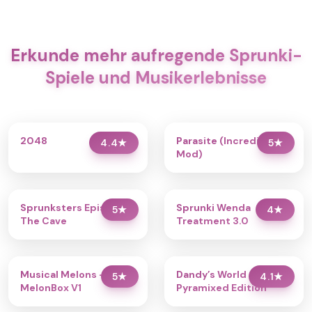
Erkunde mehr aufregende Sprunki-
Spiele und Musikerlebnisse
2048
Parasite (Incredibox
4.4
★
5
★
Mod)
Sprunksters Episode 2:
Sprunki Wenda
5
★
4
★
The Cave
Treatment 3.0
Musical Melons –
Dandy’s World
5
★
4.1
★
MelonBox V1
Pyramixed Edition