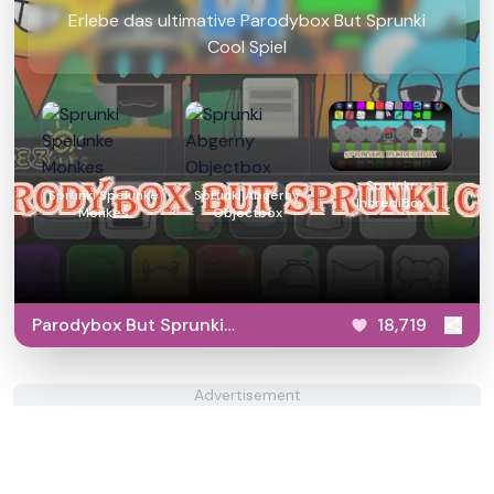
Erlebe das ultimative Parodybox But Sprunki
Cool Spiel
Sprunkr
Sprunki Spelunke
Sprunki Abgerny
IncrediBox
Monkes
Objectbox
Parodybox But Sprunki
18,719
Cool
Advertisement