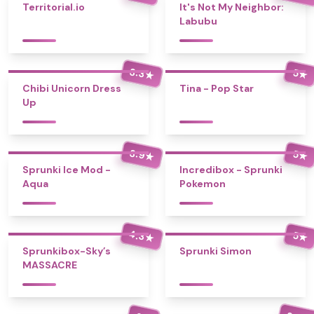
Territorial.io
It's Not My Neighbor:
Labubu
3.3
5
★
★
Chibi Unicorn Dress
Tina - Pop Star
Up
3.9
5
★
★
Sprunki Ice Mod -
Incredibox - Sprunki
Aqua
Pokemon
4.3
5
★
★
Sprunkibox-Sky’s
Sprunki Simon
MASSACRE