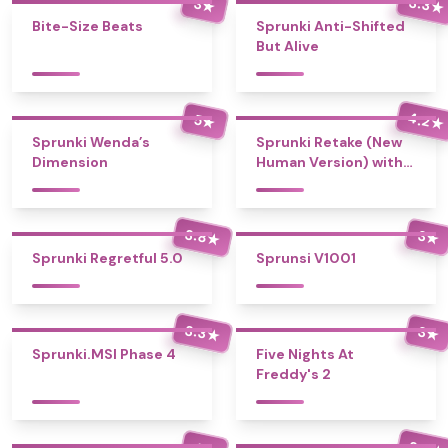
3.3
3
★
★
Bite-Size Beats
Sprunki Anti-Shifted
But Alive
4.2
5
★
★
Sprunki Wenda’s
Sprunki Retake (New
Dimension
Human Version) with
Bonus
3.8
3
★
★
Sprunki Regretful 5.0
Sprunsi V1001
3.3
3
★
★
Sprunki.MSI Phase 4
Five Nights At
Freddy's 2
3.3
4