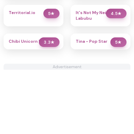
Territorial.io
It's Not My Neighbor:
5
★
4.5
★
Labubu
Chibi Unicorn Dress Up
Tina - Pop Star
3.3
★
5
★
Advertisement