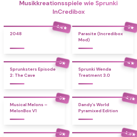
Musikkreationsspiele wie Sprunki
InCredibox
4.4
5
★
★
2048
Parasite (Incredibox
Mod)
4
5
★
★
Sprunksters Episode
Sprunki Wenda
2: The Cave
Treatment 3.0
4.1
5
★
★
Musical Melons –
Dandy’s World
MelonBox V1
Pyramixed Edition
4.5
5
★
★