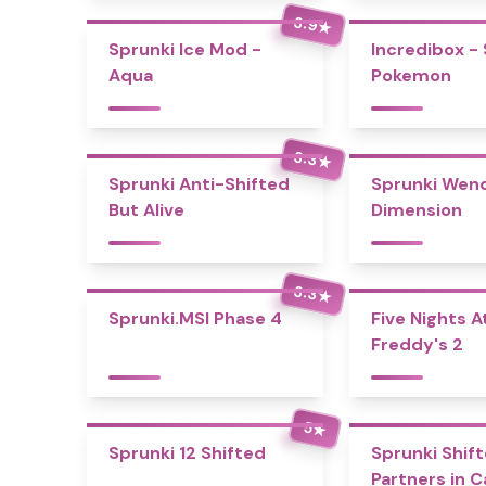
3.9
★
Sprunki Ice Mod -
Incredibox -
Aqua
Pokemon
3.3
★
Sprunki Anti-Shifted
Sprunki Wend
But Alive
Dimension
3.3
★
Sprunki.MSI Phase 4
Five Nights A
Freddy's 2
5
★
Sprunki 12 Shifted
Sprunki Shift
Partners in 