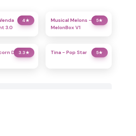
Wenda
Musical Melons –
4
★
5
★
t 3.0
MelonBox V1
icorn Dress Up
Tina - Pop Star
3.3
★
5
★