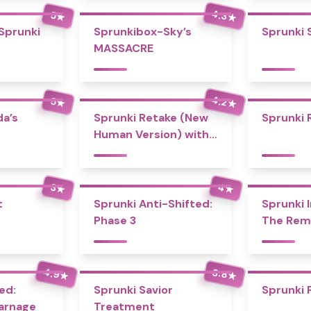
4.3
5
★
★
 Sprunki
Sprunkibox-Sky’s
Sprunki 
MASSACRE
4.2
5
★
★
a’s
Sprunki Retake (New
Sprunki 
Human Version) with
Bonus
4
3
★
★
t
Sprunki Anti-Shifted:
Sprunki I
Phase 3
The Rem
4.9
3.8
★
★
ed:
Sprunki Savior
Sprunki 
Carnage
Treatment