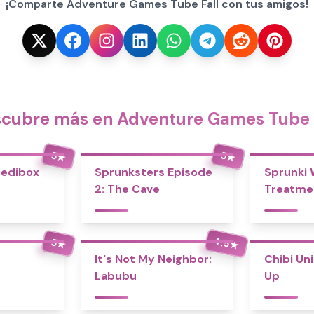
¡Comparte Adventure Games Tube Fall con tus amigos!
cubre más en Adventure Games Tube 
5
5
★
★
redibox
Sprunksters Episode
Sprunki
2: The Cave
Treatme
4.5
5
★
★
It's Not My Neighbor:
Chibi Un
Labubu
Up