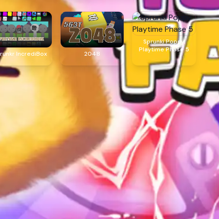
Sprunki Poppy
Playtime Phase 5
runkr IncrediBox
2048