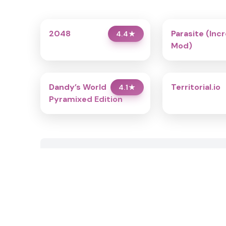
2048
Parasite (Inc
4.4
★
Mod)
Dandy’s World
Territorial.io
4.1
★
Pyramixed Edition