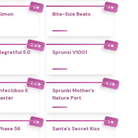
5
3
★
★
Simon
Bite-Size Beats
3.8
3
★
★
Regretful 5.0
Sprunsi V1001
3.3
4.1
★
★
nfectibox II:
Sprunki Mother’s
aster
Nature Port
3
3
★
★
Phase 56
Santa's Secret Kiss