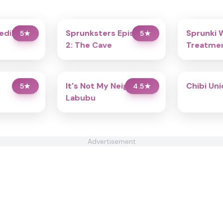
redibox
Sprunksters Episode
Sprunki 
5
★
5
★
2: The Cave
Treatmen
It's Not My Neighbor:
Chibi Un
5
★
4.5
★
Labubu
Advertisement