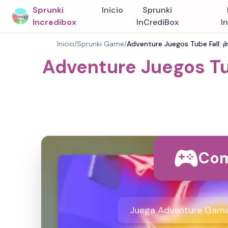
Sprunki
Inicio
Sprunki
Incredibox
InCrediBox
I
Inicio
/
Sprunki Game
/
Adventure Juegos Tube Fall: ¡
Adventure Juegos Tub
Com
Juega Adventure Games 