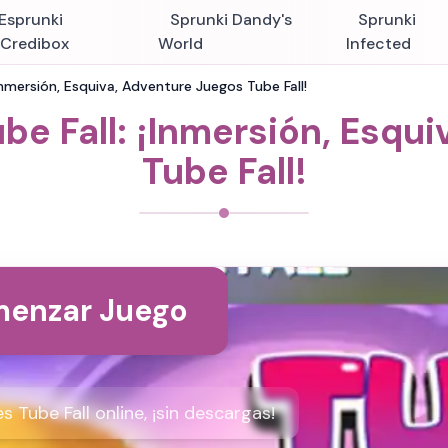
Esprunki
Sprunki Dandy's
Sprunki
nCredibox
World
Infected
Inmersión, Esquiva, Adventure Juegos Tube Fall!
e Fall: ¡Inmersión, Esqu
Tube Fall!
enzar Juego
Tube Fall online, ¡sin descargas!