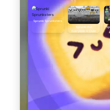
Sprunki Sprunksters
Sprunki But
Sp
Everyone is Clukr