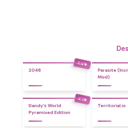
Des
4.4
★
2048
Parasite (Inc
Mod)
4.1
★
Dandy’s World
Territorial.io
Pyramixed Edition