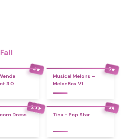
Fall
4
5
★
★
 Wenda
Musical Melons –
nt 3.0
MelonBox V1
3.3
5
★
★
icorn Dress
Tina - Pop Star