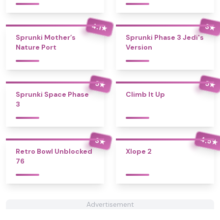
4.1
3
★
★
Sprunki Mother’s
Sprunki Phase 3 Jedi's
Nature Port
Version
5
5
★
★
Sprunki Space Phase
Climb It Up
3
4.5
3
★
★
Retro Bowl Unblocked
Xlope 2
76
Advertisement