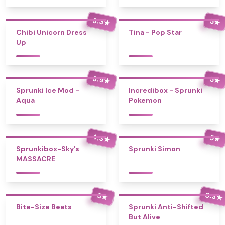
3.3
5
★
★
Chibi Unicorn Dress
Tina - Pop Star
Up
3.9
5
★
★
Sprunki Ice Mod -
Incredibox - Sprunki
Aqua
Pokemon
4.3
5
★
★
Sprunkibox-Sky’s
Sprunki Simon
MASSACRE
3.3
3
★
★
Bite-Size Beats
Sprunki Anti-Shifted
But Alive