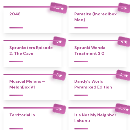
4.4
5
★
★
2048
Parasite (Incredibox
Mod)
4
5
★
★
Sprunksters Episode
Sprunki Wenda
2: The Cave
Treatment 3.0
4.1
5
★
★
Musical Melons –
Dandy’s World
MelonBox V1
Pyramixed Edition
4.5
5
★
★
Territorial.io
It's Not My Neighbor:
Labubu