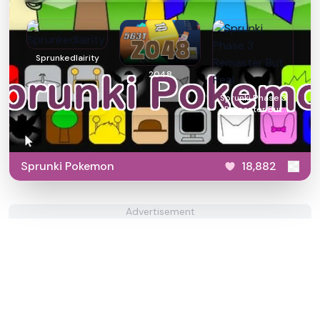
Sprunkedlairity
2048
Sprunki Phase 3
Remaster But
Real
Sprunki Pokemon
18,882
Advertisement