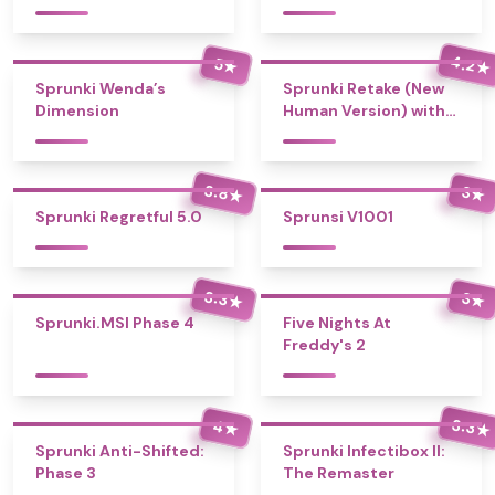
4.2
5
★
★
Sprunki Wenda’s
Sprunki Retake (New
Dimension
Human Version) with
Bonus
3.8
3
★
★
Sprunki Regretful 5.0
Sprunsi V1001
3.3
3
★
★
Sprunki.MSI Phase 4
Five Nights At
Freddy's 2
3.3
4
★
★
Sprunki Anti-Shifted:
Sprunki Infectibox II:
Phase 3
The Remaster