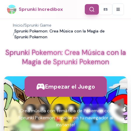
Sprunki Incredibox
ES
Select Langu
Inicio
/
Sprunki Game
Sprunki Pokemon: Crea Música con la Magia de
/
Sprunki Pokemon
Sprunki Pokemon: Crea Música con la
Magia de Sprunki Pokemon
Empezar el Juego
¡Crea música con temática de Pokemon con
Sprunki Pokemon, jugable en tu navegador al
instante!