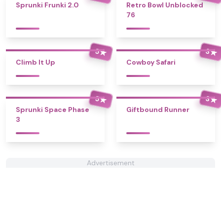
Sprunki Frunki 2.0
Retro Bowl Unblocked
76
5
3
★
★
Climb It Up
Cowboy Safari
5
3
★
★
Sprunki Space Phase
Giftbound Runner
3
Advertisement