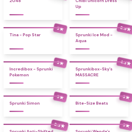
2048
Chibi Unicorn Dress
Up
3.9
5
★
★
Tina - Pop Star
Sprunki Ice Mod -
Aqua
4.3
5
★
★
Incredibox - Sprunki
Sprunkibox-Sky’s
Pokemon
MASSACRE
5
3
★
★
Sprunki Simon
Bite-Size Beats
3.3
5
★
★
Sprunki Anti-Shifted
Sprunki Wenda’s