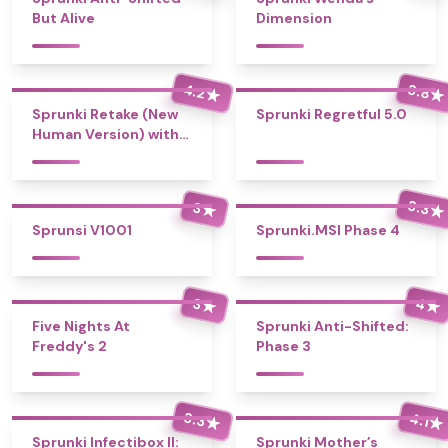
But Alive
Dimension
4.2
3.8
★
★
Sprunki Retake (New
Sprunki Regretful 5.0
Human Version) with
Bonus
3.3
3
★
★
Sprunsi V1001
Sprunki.MSI Phase 4
4
3
★
★
Five Nights At
Sprunki Anti-Shifted:
Freddy's 2
Phase 3
3.3
4.1
★
★
Sprunki Infectibox II:
Sprunki Mother’s