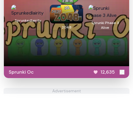
Sprunkedlairity
Sprunki Phase 3
2048
Alive
Sprunki Oc
12,635
Advertisement