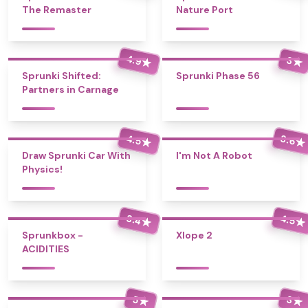
The Remaster
Nature Port
4.9
3
★
★
Sprunki Shifted:
Sprunki Phase 56
Partners in Carnage
4.5
3.6
★
★
Draw Sprunki Car With
I'm Not A Robot
Physics!
3.4
4.5
★
★
Sprunkbox -
Xlope 2
ACIDITIES
5
3
★
★