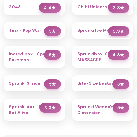
2048
Chibi Unicorn Dress Up
4.4
★
3.3
★
Tina - Pop Star
Sprunki Ice Mod - Aqua
5
★
3.9
★
Incredibox - Sprunki
Sprunkibox-Sky’s
5
★
4.3
★
Pokemon
MASSACRE
Sprunki Simon
Bite-Size Beats
5
★
3
★
Sprunki Anti-Shifted
Sprunki Wenda’s
3.3
★
5
★
But Alive
Dimension