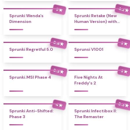
4.2
5
★
★
Sprunki Wenda’s
Sprunki Retake (New
Dimension
Human Version) with
Bonus
3.8
3
★
★
Sprunki Regretful 5.0
Sprunsi V1001
3.3
3
★
★
Sprunki.MSI Phase 4
Five Nights At
Freddy's 2
3.3
4
★
★
Sprunki Anti-Shifted:
Sprunki Infectibox II:
Phase 3
The Remaster