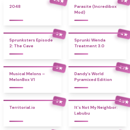
★
★
2048
Parasite (Incredibox
Mod)
4
5
★
★
Sprunksters Episode
Sprunki Wenda
2: The Cave
Treatment 3.0
4.1
5
★
★
Musical Melons –
Dandy’s World
MelonBox V1
Pyramixed Edition
4.5
5
★
★
Territorial.io
It's Not My Neighbor:
Labubu