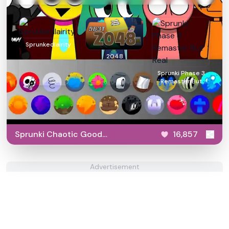
Sprunkedlairity
2048
Sprunki Phase 3
Remaster But
Real
Sprunki Chaotic Good
16,857
Parasite
Advertisement