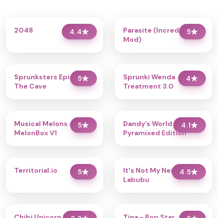
2048
Parasite (Incredibox
4.4
★
5
★
Mod)
Sprunksters Episode 2:
Sprunki Wenda
5
★
4
★
The Cave
Treatment 3.0
Musical Melons –
Dandy’s World
5
★
4.1
★
MelonBox V1
Pyramixed Edition
Territorial.io
It's Not My Neighbor:
5
★
4.5
★
Labubu
Chibi Unicorn Dress Up
Tina - Pop Star