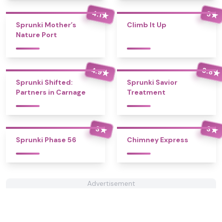
4.1
5
★
★
Sprunki Mother’s
Climb It Up
Nature Port
4.9
3.8
★
★
Sprunki Shifted:
Sprunki Savior
Partners in Carnage
Treatment
3
3
★
★
Sprunki Phase 56
Chimney Express
Advertisement