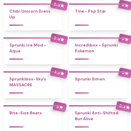
3.3
5
★
★
Chibi Unicorn Dress
Tina - Pop Star
Up
3.9
5
★
★
Sprunki Ice Mod -
Incredibox - Sprunki
Aqua
Pokemon
4.3
5
★
★
Sprunkibox-Sky’s
Sprunki Simon
MASSACRE
3.3
3
★
★
Bite-Size Beats
Sprunki Anti-Shifted
But Alive