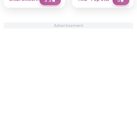
3.3
★
5
★
Advertisement