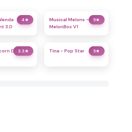
Wenda
Musical Melons –
4
★
5
★
t 3.0
MelonBox V1
icorn Dress Up
Tina - Pop Star
3.3
★
5
★