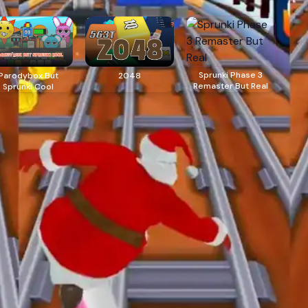
Sprunki Phase 3
Parodybox But
2048
Remaster But Real
Sprunki Cool