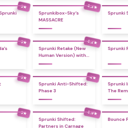
4.3
5
★
★
 Sprunki
Sprunkibox-Sky’s
Sprunki 
MASSACRE
4.2
5
★
★
a’s
Sprunki Retake (New
Sprunki 
Human Version) with
Bonus
4
3
★
★
t
Sprunki Anti-Shifted:
Sprunki I
Phase 3
The Rem
4.9
5
★
★
Sprunki Shifted:
Bounce 
Partners in Carnage