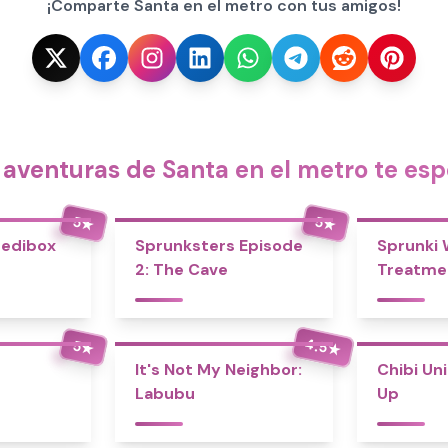
¡Comparte Santa en el metro con tus amigos!
 aventuras de Santa en el metro te esp
5
5
★
★
redibox
Sprunksters Episode
Sprunki
2: The Cave
Treatme
4.5
5
★
★
It's Not My Neighbor:
Chibi Un
Labubu
Up