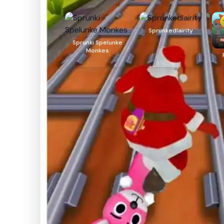
Sprunkedlairity
Sprunki Spelunke
Monkes