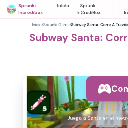
Sprunki
Inicio
Sprunki
Incredibox
InCrediBox
I
Inicio
/
Sprunki Game
/
Subway Santa: Corre A Través
Subway Santa: Corr
Com
Juega a Santa en el metro