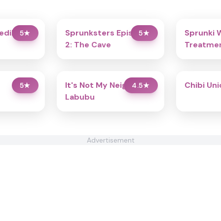
redibox
Sprunksters Episode
Sprunki 
5
★
5
★
2: The Cave
Treatmen
It's Not My Neighbor:
Chibi Un
5
★
4.5
★
Labubu
Advertisement