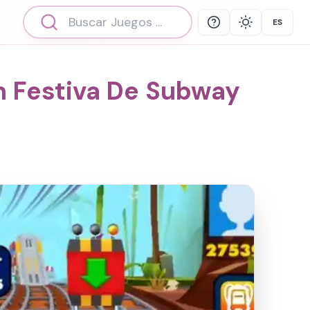
ES
Help
Theme
Select 
n Festiva De Subway