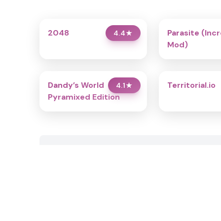
2048
Parasite (Inc
4.4
★
Mod)
Dandy’s World
Territorial.io
4.1
★
Pyramixed Edition