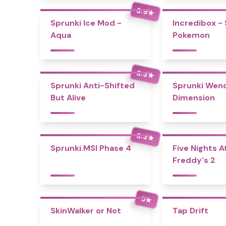
3.9
★
Sprunki Ice Mod -
Incredibox -
Aqua
Pokemon
3.3
★
Sprunki Anti-Shifted
Sprunki Wend
But Alive
Dimension
3.3
★
Sprunki.MSI Phase 4
Five Nights A
Freddy's 2
5
★
SkinWalker or Not
Tap Drift