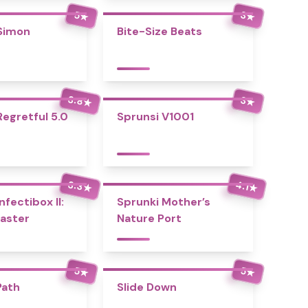
5
3
★
★
Simon
Bite-Size Beats
3.8
3
★
★
Regretful 5.0
Sprunsi V1001
3.3
4.1
★
★
nfectibox II:
Sprunki Mother’s
aster
Nature Port
5
5
★
★
Path
Slide Down