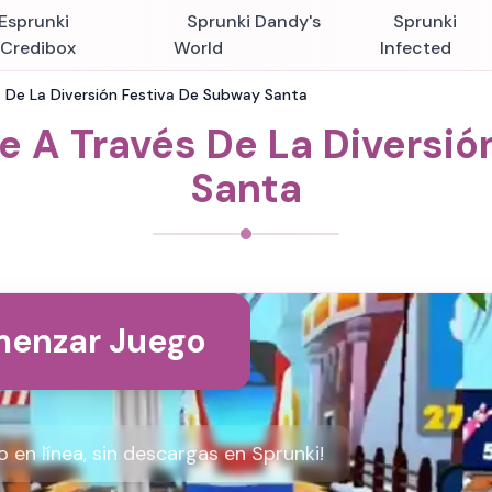
Esprunki
Sprunki Dandy's
Sprunki
nCredibox
World
Infected
 De La Diversión Festiva De Subway Santa
e A Través De La Diversió
Santa
enzar Juego
 en línea, sin descargas en Sprunki!