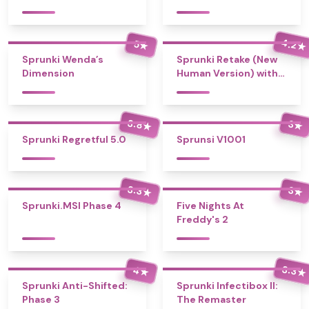
4.2
5
★
★
Sprunki Wenda’s
Sprunki Retake (New
Dimension
Human Version) with
Bonus
3.8
3
★
★
Sprunki Regretful 5.0
Sprunsi V1001
3.3
3
★
★
Sprunki.MSI Phase 4
Five Nights At
Freddy's 2
3.3
4
★
★
Sprunki Anti-Shifted:
Sprunki Infectibox II:
Phase 3
The Remaster