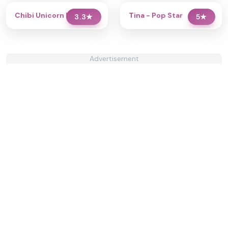
Chibi Unicorn Dress Up
Tina - Pop Star
3.3
★
5
★
Advertisement