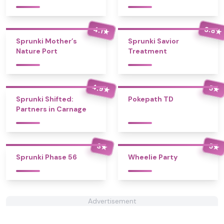
3.8
4.1
★
★
Sprunki Mother’s
Sprunki Savior
Nature Port
Treatment
4.9
5
★
★
Sprunki Shifted:
Pokepath TD
Partners in Carnage
3
5
★
★
Sprunki Phase 56
Wheelie Party
Advertisement