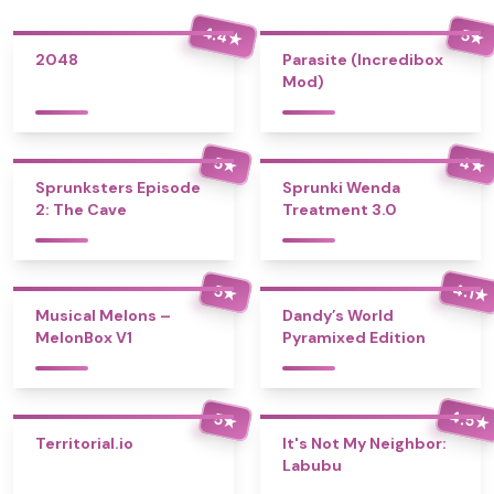
4.4
5
★
★
2048
Parasite (Incredibox
Mod)
4
5
★
★
Sprunksters Episode
Sprunki Wenda
2: The Cave
Treatment 3.0
4.1
5
★
★
Musical Melons –
Dandy’s World
MelonBox V1
Pyramixed Edition
4.5
5
★
★
Territorial.io
It's Not My Neighbor:
Labubu