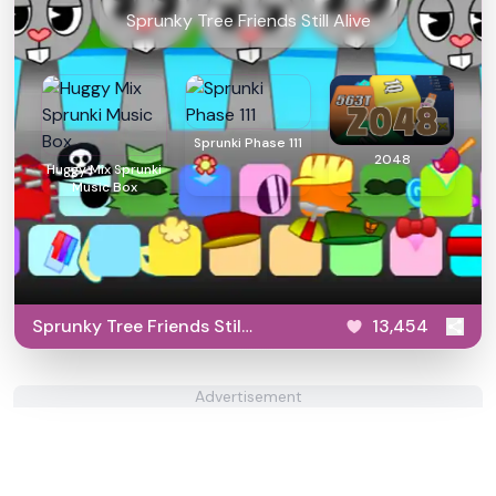
Sprunky Tree Friends Still Alive
Sprunki Phase 111
2048
Huggy Mix Sprunki
Music Box
Sprunky Tree Friends Still
13,454
Alive​
Advertisement