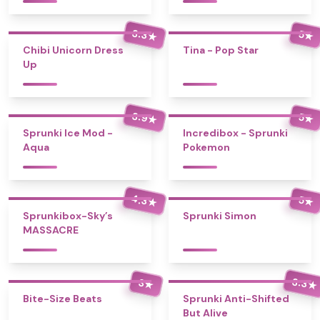
3.3
5
★
★
Chibi Unicorn Dress
Tina - Pop Star
Up
3.9
5
★
★
Sprunki Ice Mod -
Incredibox - Sprunki
Aqua
Pokemon
4.3
5
★
★
Sprunkibox-Sky’s
Sprunki Simon
MASSACRE
3.3
3
★
★
Bite-Size Beats
Sprunki Anti-Shifted
But Alive