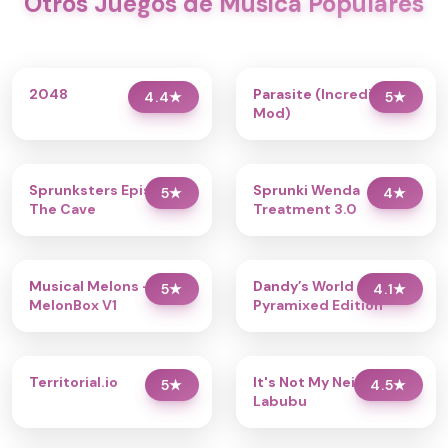
Otros Juegos de Música Populares
2048
Parasite (Incredibox
4.4
★
5
★
Mod)
Sprunksters Episode 2:
Sprunki Wenda
5
★
4
★
The Cave
Treatment 3.0
Musical Melons –
Dandy’s World
5
★
4.1
★
MelonBox V1
Pyramixed Edition
Territorial.io
It's Not My Neighbor:
5
★
4.5
★
Labubu