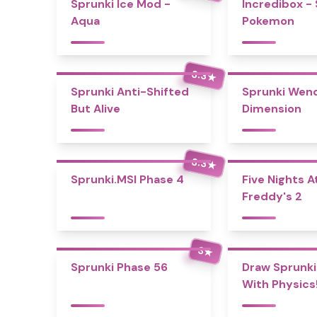
Sprunki Ice Mod -
Incredibox -
Aqua
Pokemon
3.3
★
Sprunki Anti-Shifted
Sprunki Wend
But Alive
Dimension
3.3
★
Sprunki.MSI Phase 4
Five Nights A
Freddy's 2
3
★
Sprunki Phase 56
Draw Sprunki
With Physics