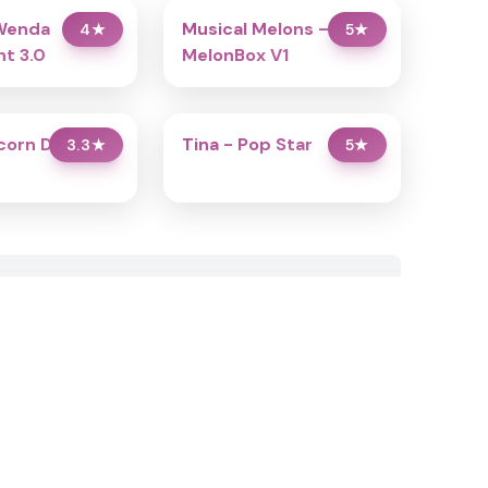
Wenda
Musical Melons –
4
★
5
★
t 3.0
MelonBox V1
icorn Dress Up
Tina - Pop Star
3.3
★
5
★