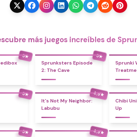
scubre más juegos increíbles de Spru
5
5
★
★
redibox
Sprunksters Episode
Sprunki
2: The Cave
Treatme
4.5
5
★
★
It's Not My Neighbor:
Chibi Un
Labubu
Up
4.3
5
★
★