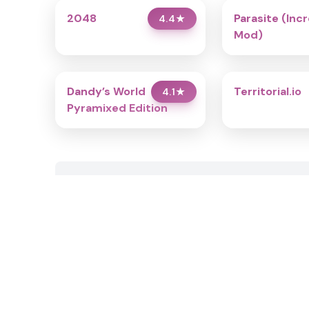
2048
Parasite (Inc
4.4
★
Mod)
Dandy’s World
Territorial.io
4.1
★
Pyramixed Edition