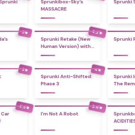
 Sprunki
Sprunkibox-Sky’s
Sprunki 
MASSACRE
4.2
5
★
★
a’s
Sprunki Retake (New
Sprunki 
Human Version) with
Bonus
4
3
★
★
t
Sprunki Anti-Shifted:
Sprunki I
Phase 3
The Rem
4.5
3.6
★
★
 Car
I'm Not A Robot
Sprunkb
!
ACIDITIE