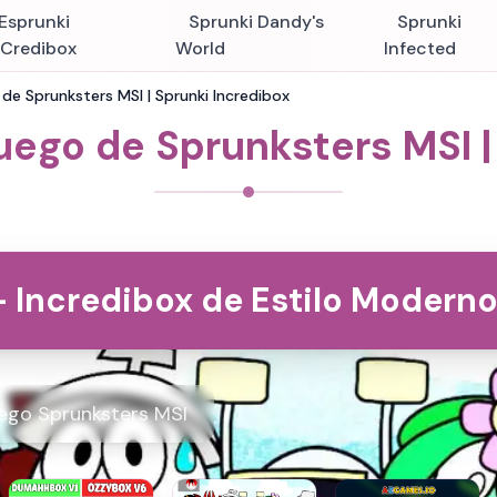
Esprunki
Sprunki Dandy's
Sprunki
nCredibox
World
Infected
de Sprunksters MSI | Sprunki Incredibox
uego de Sprunksters MSI |
- Incredibox de Estilo Modern
ego Sprunksters MSI