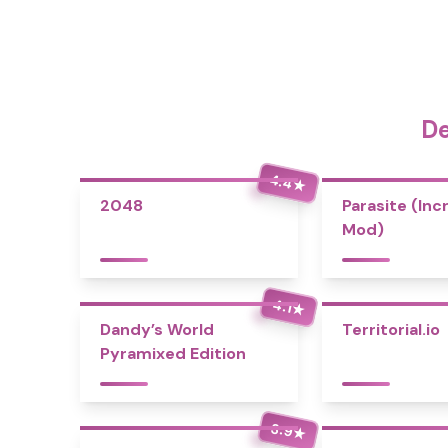
De
4.4
★
2048
Parasite (Inc
Mod)
4.1
★
Dandy’s World
Territorial.io
Pyramixed Edition
3.9
★