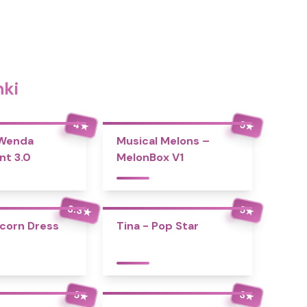
nki
4
5
★
★
 Wenda
Musical Melons –
nt 3.0
MelonBox V1
3.3
5
★
★
icorn Dress
Tina - Pop Star
5
3
★
★