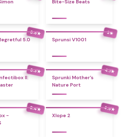
Simon
Bite-Size Beats
3.8
3
★
★
Regretful 5.0
Sprunsi V1001
3.3
4.1
★
★
nfectibox II:
Sprunki Mother’s
aster
Nature Port
3.4
4.5
★
★
ox -
Xlope 2
S