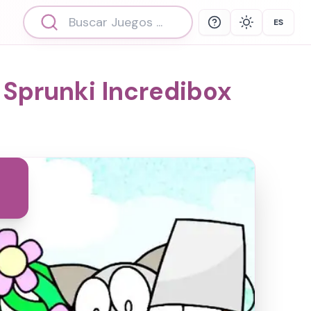
ES
Help
Theme
Select 
 Sprunki Incredibox
o