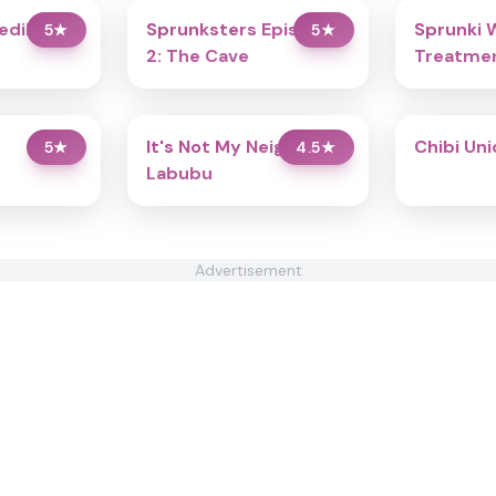
redibox
Sprunksters Episode
Sprunki 
5
★
5
★
2: The Cave
Treatmen
It's Not My Neighbor:
Chibi Un
5
★
4.5
★
Labubu
Advertisement