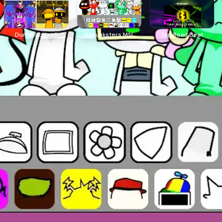
Dumahhbox V1
Sprunksters MSI
Tap Road Beat