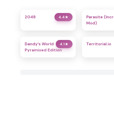
2048
Parasite (Inc
4.4
★
Mod)
Dandy’s World
Territorial.io
4.1
★
Pyramixed Edition