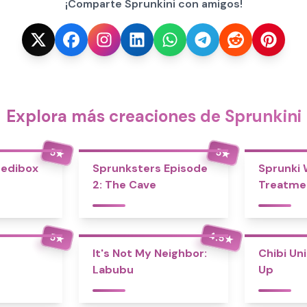
¡Comparte Sprunkini con amigos!
Explora más creaciones de Sprunkini
5
5
★
★
redibox
Sprunksters Episode
Sprunki
2: The Cave
Treatme
4.5
5
★
★
It's Not My Neighbor:
Chibi Un
Labubu
Up