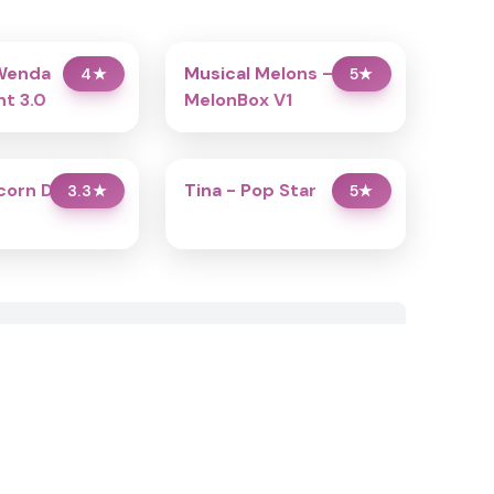
Wenda
Musical Melons –
4
★
5
★
t 3.0
MelonBox V1
icorn Dress Up
Tina - Pop Star
3.3
★
5
★