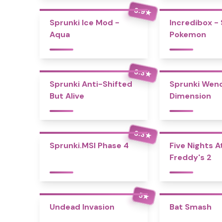
3.9
★
Sprunki Ice Mod -
Incredibox -
Aqua
Pokemon
3.3
★
Sprunki Anti-Shifted
Sprunki Wend
But Alive
Dimension
3.3
★
Sprunki.MSI Phase 4
Five Nights A
Freddy's 2
5
★
Undead Invasion
Bat Smash