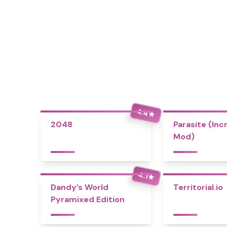
4.4
★
2048
Parasite (Inc
Mod)
4.1
★
Dandy’s World
Territorial.io
Pyramixed Edition