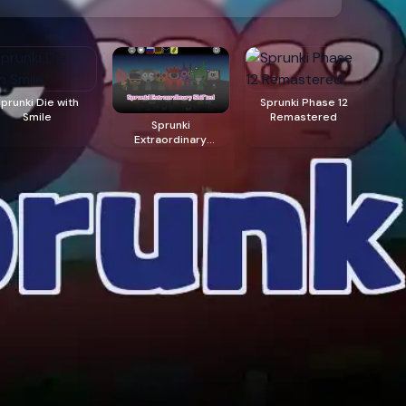
Sprunki Die with
Sprunki Phase 12
Smile
Remastered
Sprunki
Extraordinary
Shifted