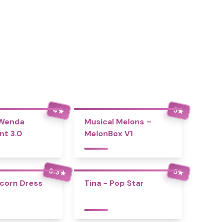
4
5
★
★
 Wenda
Musical Melons –
nt 3.0
MelonBox V1
3.3
5
★
★
icorn Dress
Tina - Pop Star