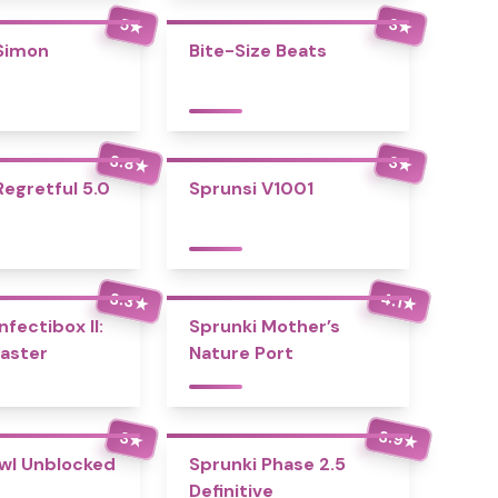
5
3
★
★
Simon
Bite-Size Beats
3.8
3
★
★
Regretful 5.0
Sprunsi V1001
3.3
4.1
★
★
nfectibox II:
Sprunki Mother’s
aster
Nature Port
3.9
3
★
★
wl Unblocked
Sprunki Phase 2.5
Definitive