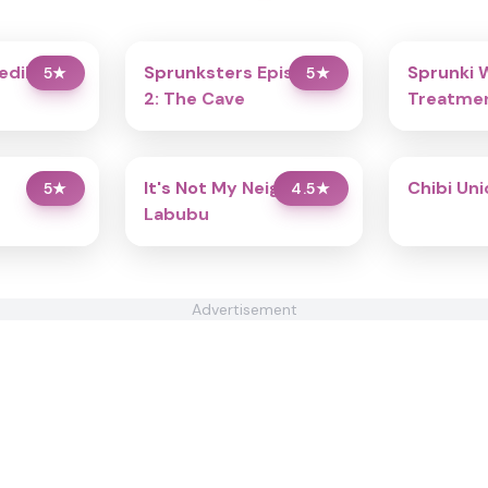
redibox
Sprunksters Episode
Sprunki 
5
★
5
★
2: The Cave
Treatmen
It's Not My Neighbor:
Chibi Un
5
★
4.5
★
Labubu
Advertisement