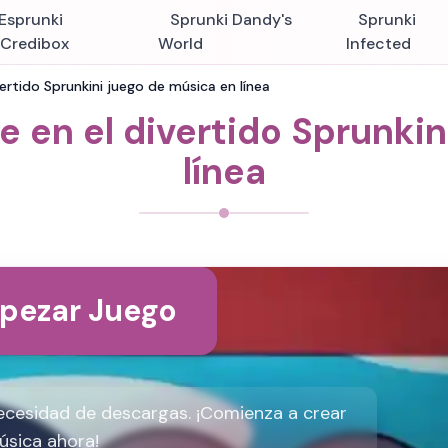
Esprunki
Sprunki Dandy's
Sprunki
nCredibox
World
Infected
ertido Sprunkini juego de música en línea
 en el divertido Sprunki
línea
pezar Juego
 necesidad de descargas. ¡Comienza a crear
úsica ahora!