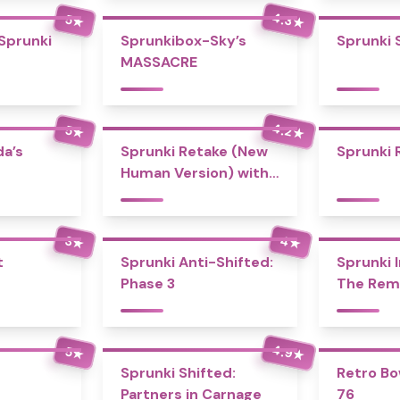
4.3
5
★
★
 Sprunki
Sprunkibox-Sky’s
Sprunki 
MASSACRE
4.2
5
★
★
a’s
Sprunki Retake (New
Sprunki 
Human Version) with
Bonus
4
3
★
★
t
Sprunki Anti-Shifted:
Sprunki I
Phase 3
The Rem
4.9
5
★
★
Sprunki Shifted:
Retro Bo
Partners in Carnage
76