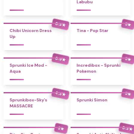
Labubu
3.3
5
★
★
Chibi Unicorn Dress
Tina - Pop Star
Up
3.9
5
★
★
Sprunki Ice Mod -
Incredibox - Sprunki
Aqua
Pokemon
4.3
5
★
★
Sprunkibox-Sky’s
Sprunki Simon
MASSACRE
3.3
3
★
★