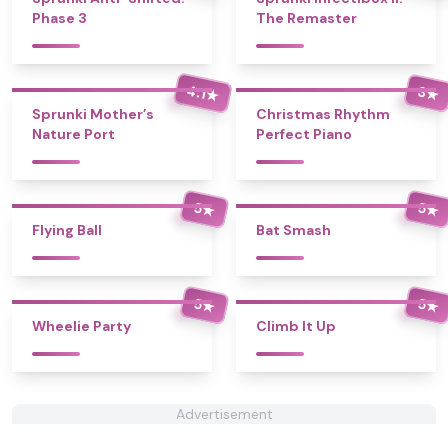
Phase 3
The Remaster
4.1
3
★
★
Sprunki Mother’s
Christmas Rhythm
Nature Port
Perfect Piano
5
5
★
★
Flying Ball
Bat Smash
5
5
★
★
Wheelie Party
Climb It Up
Advertisement