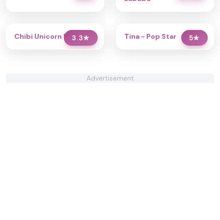
Chibi Unicorn Dress Up
Tina - Pop Star
3.3
★
5
★
Advertisement