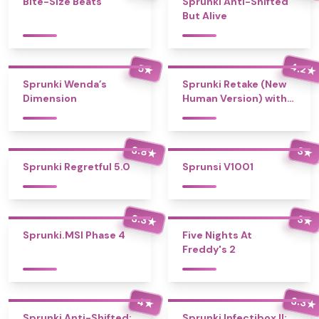
Bite-Size Beats
Sprunki Anti-Shifted
But Alive
4.2
5
★
★
Sprunki Wenda’s
Sprunki Retake (New
Dimension
Human Version) with
Bonus
3.8
3
★
★
Sprunki Regretful 5.0
Sprunsi V1001
3.3
3
★
★
Sprunki.MSI Phase 4
Five Nights At
Freddy's 2
3.3
4
★
★
Sprunki Anti-Shifted:
Sprunki Infectibox II: