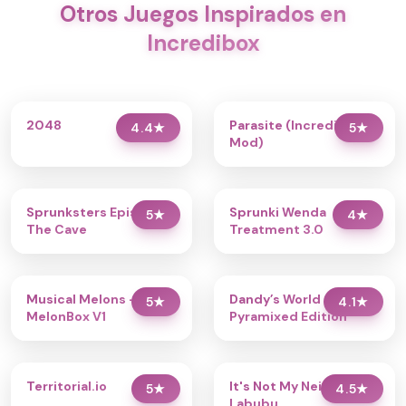
Otros Juegos Inspirados en
Incredibox
2048
Parasite (Incredibox
4.4
★
5
★
Mod)
Sprunksters Episode 2:
Sprunki Wenda
5
★
4
★
The Cave
Treatment 3.0
Musical Melons –
Dandy’s World
5
★
4.1
★
MelonBox V1
Pyramixed Edition
Territorial.io
It's Not My Neighbor:
5
★
4.5
★
Labubu