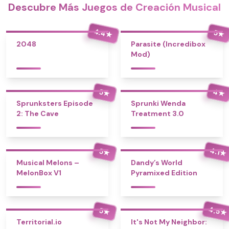
Descubre Más Juegos de Creación Musical
4.4
5
★
★
2048
Parasite (Incredibox
Mod)
4
5
★
★
Sprunksters Episode
Sprunki Wenda
2: The Cave
Treatment 3.0
4.1
5
★
★
Musical Melons –
Dandy’s World
MelonBox V1
Pyramixed Edition
4.5
5
★
★
Territorial.io
It's Not My Neighbor: