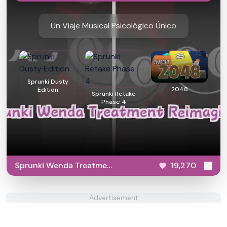
Un Viaje Musical Psicológico Único
Sprunki Dusty
2048
Edition
Sprunki Retake
Phase 4
Sprunki Wenda Treatment
19,270
Reimagined
Advertisement