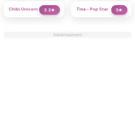
Chibi Unicorn Dress Up
Tina - Pop Star
3.3
★
5
★
Advertisement