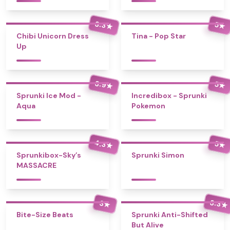
3.3
5
★
★
Chibi Unicorn Dress
Tina - Pop Star
Up
3.9
5
★
★
Sprunki Ice Mod -
Incredibox - Sprunki
Aqua
Pokemon
4.3
5
★
★
Sprunkibox-Sky’s
Sprunki Simon
MASSACRE
3.3
3
★
★
Bite-Size Beats
Sprunki Anti-Shifted
But Alive