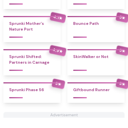
4.1
5
★
★
Sprunki Mother’s
Bounce Path
Nature Port
4.9
5
★
★
Sprunki Shifted:
SkinWalker or Not
Partners in Carnage
3
3
★
★
Sprunki Phase 56
Giftbound Runner
Advertisement