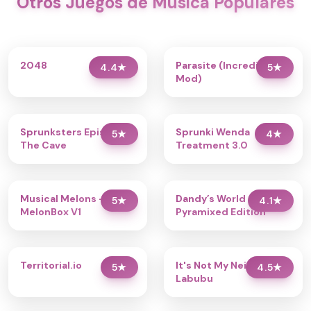
Otros Juegos de Música Populares
2048
Parasite (Incredibox
4.4
★
5
★
Mod)
Sprunksters Episode 2:
Sprunki Wenda
5
★
4
★
The Cave
Treatment 3.0
Musical Melons –
Dandy’s World
5
★
4.1
★
MelonBox V1
Pyramixed Edition
Territorial.io
It's Not My Neighbor:
5
★
4.5
★
Labubu