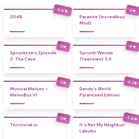
4.4
5
★
★
2048
Parasite (Incredibox
Mod)
4
5
★
★
Sprunksters Episode
Sprunki Wenda
2: The Cave
Treatment 3.0
4.1
5
★
★
Musical Melons –
Dandy’s World
MelonBox V1
Pyramixed Edition
4.5
5
★
★
Territorial.io
It's Not My Neighbor:
Labubu