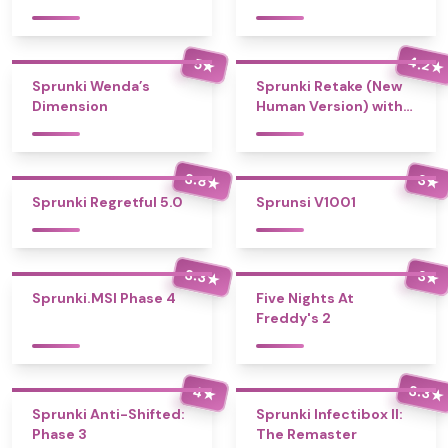
4.2
5
★
★
Sprunki Wenda’s
Sprunki Retake (New
Dimension
Human Version) with
Bonus
3.8
3
★
★
Sprunki Regretful 5.0
Sprunsi V1001
3.3
3
★
★
Sprunki.MSI Phase 4
Five Nights At
Freddy's 2
3.3
4
★
★
Sprunki Anti-Shifted:
Sprunki Infectibox II:
Phase 3
The Remaster