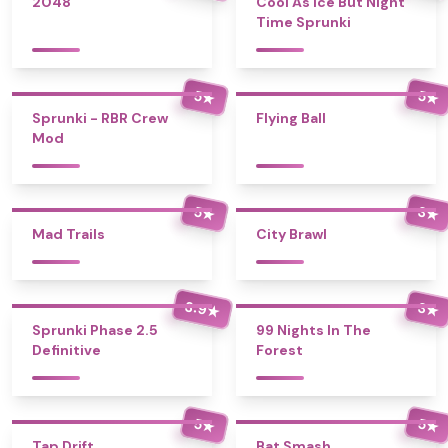
2048
Cool As Ice But Night
Time Sprunki
5
5
★
★
Sprunki - RBR Crew
Flying Ball
Mod
5
3
★
★
Mad Trails
City Brawl
3.9
3
★
★
Sprunki Phase 2.5
99 Nights In The
Definitive
Forest
5
5
★
★
Tap Drift
Bat Smash