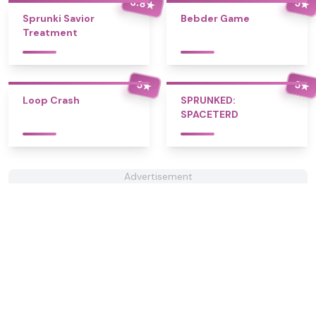
3.8
5
★
★
Sprunki Savior
Bebder Game
Treatment
5
5
★
★
Loop Crash
SPRUNKED:
SPACETERD
Advertisement