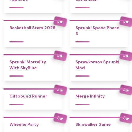
5
5
★
★
Basketball Stars 2026
Sprunki Space Phase
3
5
5
★
★
Sprunki Mortality
Sprawkomos Sprunki
With SkyBlue
Mod
3
5
★
★
Giftbound Runner
Merge Infinity
5
5
★
★
Wheelie Party
Skinwalker Game