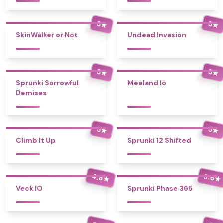
5
5
★
★
SkinWalker or Not
Undead Invasion
5
5
★
★
Sprunki Sorrowful
Meeland Io
Demises
5
5
★
★
Climb It Up
Sprunki 12 Shifted
4.8
3.6
★
★
Veck IO
Sprunki Phase 365