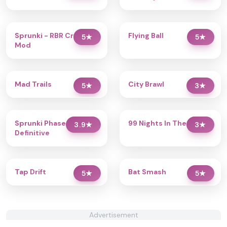
Sprunki - RBR Crew
Flying Ball
5
★
5
★
Mod
Mad Trails
City Brawl
5
★
3
★
Sprunki Phase 2.5
99 Nights In The Forest
3.9
★
3
★
Definitive
Tap Drift
Bat Smash
5
★
5
★
Advertisement