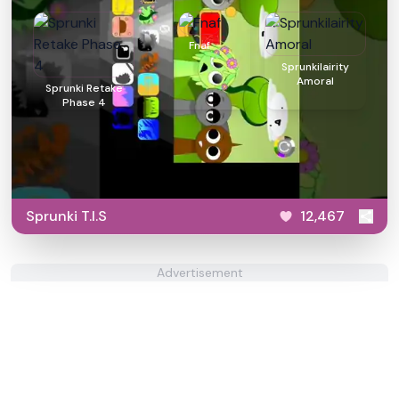
Fnaf
Sprunkilairity
Amoral
Sprunki Retake
Phase 4
Sprunki T.I.S
12,467
Advertisement