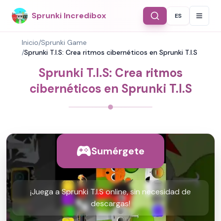
Sprunki Incredibox
ES
Select Langu
Inicio
/
Sprunki Game
/
Sprunki T.I.S: Crea ritmos cibernéticos en Sprunki T.I.S
Sprunki T.I.S: Crea ritmos
cibernéticos en Sprunki T.I.S
Sumérgete
¡Juega a Sprunki T.I.S online, sin necesidad de
descargas!