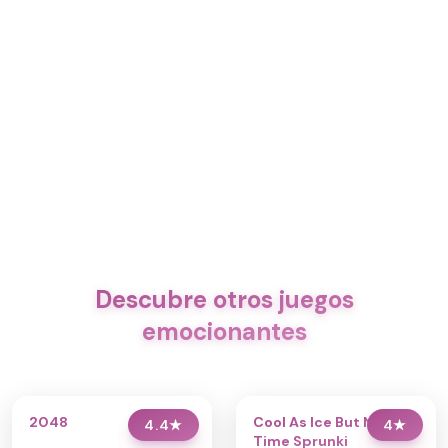
Descubre otros juegos
emocionantes
2048
Cool As Ice But Night
4.4
★
4
★
Time Sprunki