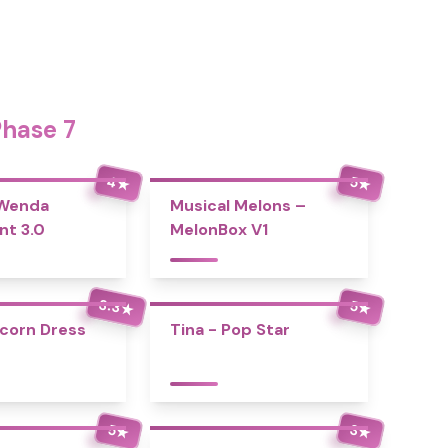
Phase 7
4
5
★
★
 Wenda
Musical Melons –
nt 3.0
MelonBox V1
3.3
5
★
★
icorn Dress
Tina - Pop Star
5
3
★
★