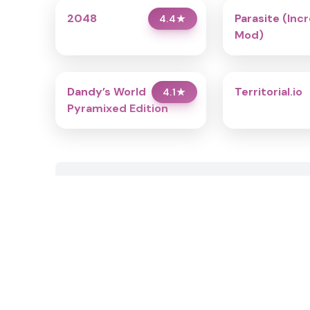
2048
Parasite (Inc
4.4
★
Mod)
Dandy’s World
Territorial.io
4.1
★
Pyramixed Edition