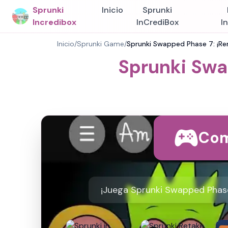
Sprunki
Inicio
Sprunki
Incredibox
InCrediBox
I
Inicio
/
Sprunki Game
/
Sprunki Swapped Phase 7: ¡Re
Sprunki Swa
Com
¡Juega Sprunki Swapped Phase 