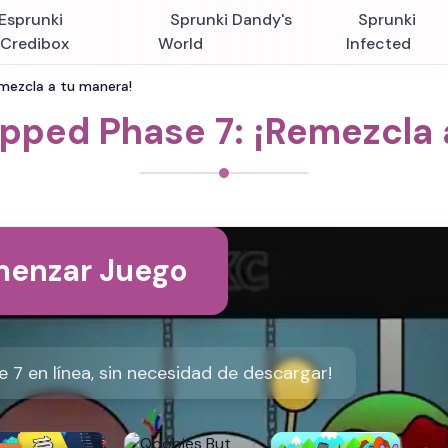
Esprunki
Sprunki Dandy's
Sprunki
nCredibox
World
Infected
mezcla a tu manera!
pped Phase 7: ¡Remezcla 
enzar Juego
7 en línea, sin necesidad de descargar!