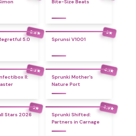
Simon
Bite-Size Beats
3.8
3
★
★
Regretful 5.0
Sprunsi V1001
3.3
4.1
★
★
nfectibox II:
Sprunki Mother’s
aster
Nature Port
4.9
5
★
★
ll Stars 2026
Sprunki Shifted:
Partners in Carnage