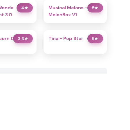
Wenda
Musical Melons –
4
★
5
★
t 3.0
MelonBox V1
icorn Dress Up
Tina - Pop Star
3.3
★
5
★