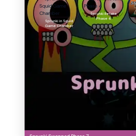
Sprunki Retake
Phase 4
Sprunki in Squid
Game Chamber