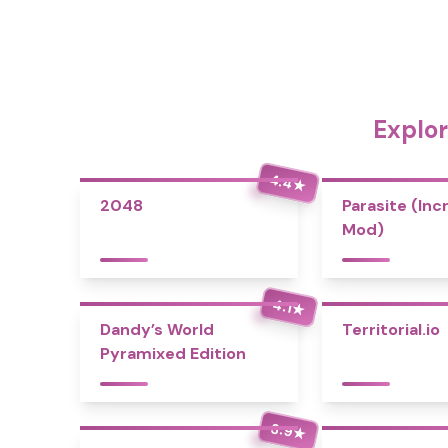
Explor
4.4
★
2048
Parasite (Inc
Mod)
4.1
★
Dandy’s World
Territorial.io
Pyramixed Edition
3.9
★