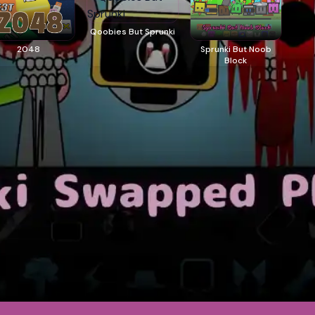
Qoobies But Sprunki
2048
Sprunki But Noob
Block