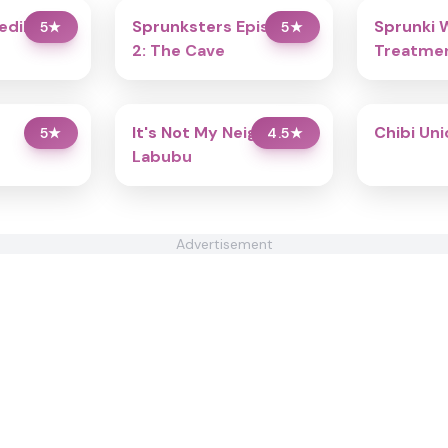
redibox
Sprunksters Episode
Sprunki 
5
★
5
★
2: The Cave
Treatmen
It's Not My Neighbor:
Chibi Un
5
★
4.5
★
Labubu
Advertisement