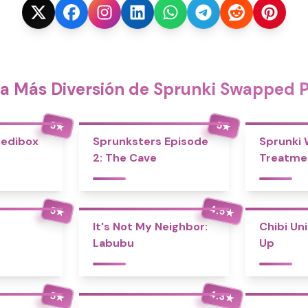
a Más Diversión de Sprunki Swapped 
5
5
★
★
redibox
Sprunksters Episode
Sprunki
2: The Cave
Treatme
4.5
5
★
★
It's Not My Neighbor:
Chibi Un
Labubu
Up
4.3
5
★
★