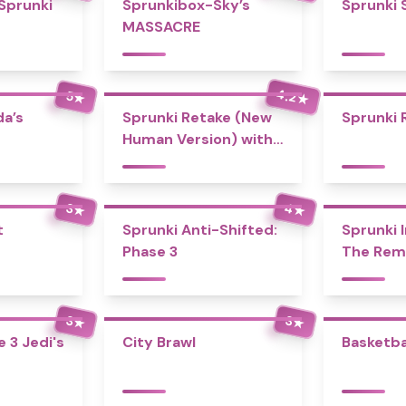
 Sprunki
Sprunkibox-Sky’s
Sprunki 
MASSACRE
4.2
5
★
★
a’s
Sprunki Retake (New
Sprunki 
Human Version) with
Bonus
4
3
★
★
t
Sprunki Anti-Shifted:
Sprunki I
Phase 3
The Rem
3
3
★
★
 3 Jedi's
City Brawl
Basketba