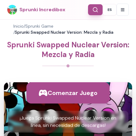
Sprunki Incredibox
ES
Select Langu
Inicio
/
Sprunki Game
/
Sprunki Swapped Nuclear Version: Mezcla y Radia
Sprunki Swapped Nuclear Version:
Mezcla y Radia
Comenzar Juego
¡Juega Sprunki Swapped Nuclear Version en
línea, sin necesidad de descargas!