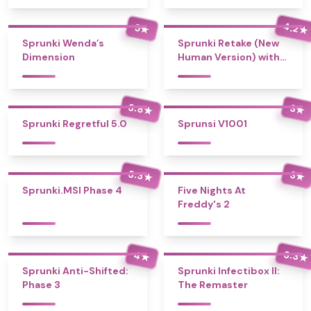
4.2
5
★
★
Sprunki Wenda’s
Sprunki Retake (New
Dimension
Human Version) with
Bonus
3.8
3
★
★
Sprunki Regretful 5.0
Sprunsi V1001
3.3
3
★
★
Sprunki.MSI Phase 4
Five Nights At
Freddy's 2
3.3
4
★
★
Sprunki Anti-Shifted:
Sprunki Infectibox II:
Phase 3
The Remaster