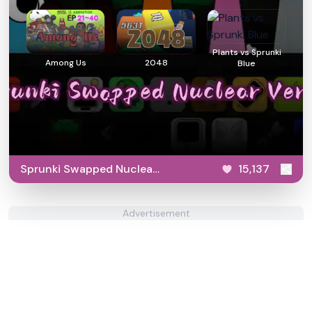
Plants vs Sprunki
Among Us
2048
Blue
Sprunki Swapped Nuclear
15,137
Version
Advertisement