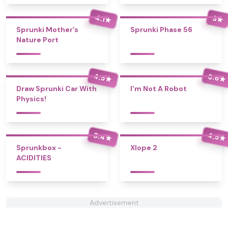
4.1
3
★
★
Sprunki Mother’s
Sprunki Phase 56
Nature Port
4.5
3.6
★
★
Draw Sprunki Car With
I'm Not A Robot
Physics!
3.4
4.5
★
★
Sprunkbox -
Xlope 2
ACIDITIES
Advertisement