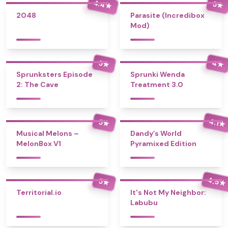
4.4
5
★
★
2048
Parasite (Incredibox
Mod)
4
5
★
★
Sprunksters Episode
Sprunki Wenda
2: The Cave
Treatment 3.0
4.1
5
★
★
Musical Melons –
Dandy’s World
MelonBox V1
Pyramixed Edition
4.5
5
★
★
Territorial.io
It's Not My Neighbor:
Labubu