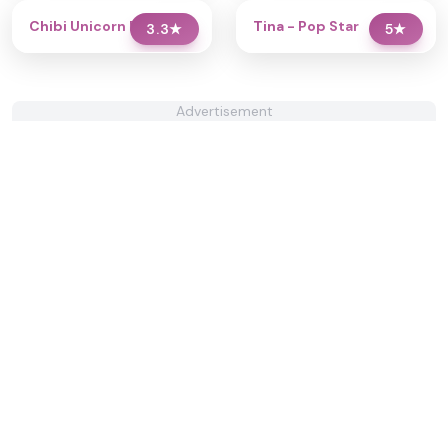
Chibi Unicorn Dress Up
Tina - Pop Star
3.3
★
5
★
Advertisement