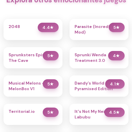
2048
Parasite (Incredibox
4.4
★
5
★
Mod)
Sprunksters Episode 2:
Sprunki Wenda
5
★
4
★
The Cave
Treatment 3.0
Musical Melons –
Dandy’s World
5
★
4.1
★
MelonBox V1
Pyramixed Edition
Territorial.io
It's Not My Neighbor:
5
★
4.5
★
Labubu