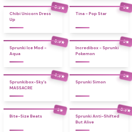
3.3
5
★
★
Chibi Unicorn Dress
Tina - Pop Star
Up
3.9
5
★
★
Sprunki Ice Mod -
Incredibox - Sprunki
Aqua
Pokemon
4.3
5
★
★
Sprunkibox-Sky’s
Sprunki Simon
MASSACRE
3.3
3
★
★
Bite-Size Beats
Sprunki Anti-Shifted
But Alive