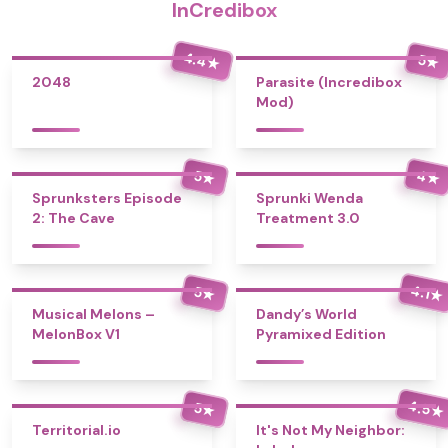
InCredibox
4.4
5
★
★
2048
Parasite (Incredibox
Mod)
4
5
★
★
Sprunksters Episode
Sprunki Wenda
2: The Cave
Treatment 3.0
4.1
5
★
★
Musical Melons –
Dandy’s World
MelonBox V1
Pyramixed Edition
4.5
5
★
★
Territorial.io
It's Not My Neighbor: