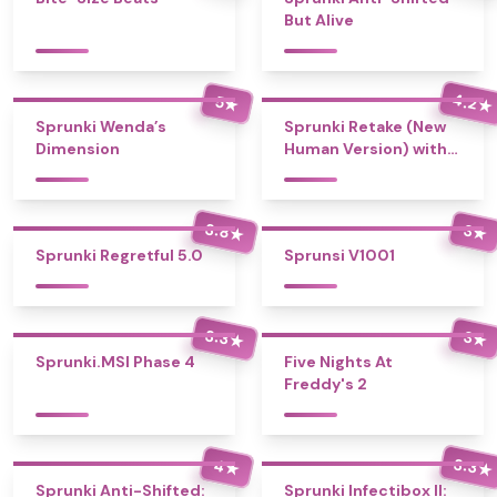
But Alive
4.2
5
★
★
Sprunki Wenda’s
Sprunki Retake (New
Dimension
Human Version) with
Bonus
3.8
3
★
★
Sprunki Regretful 5.0
Sprunsi V1001
3.3
3
★
★
Sprunki.MSI Phase 4
Five Nights At
Freddy's 2
3.3
4
★
★
Sprunki Anti-Shifted:
Sprunki Infectibox II: