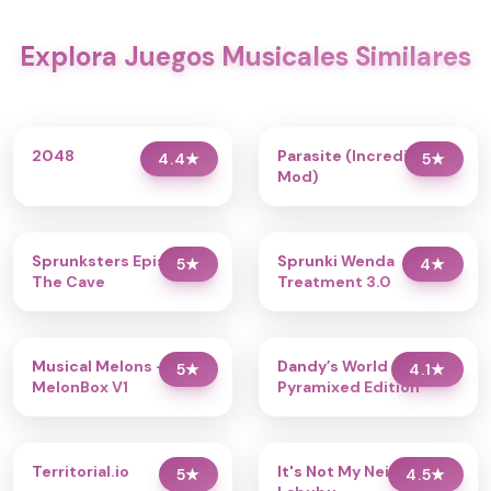
Explora Juegos Musicales Similares
2048
Parasite (Incredibox
4.4
★
5
★
Mod)
Sprunksters Episode 2:
Sprunki Wenda
5
★
4
★
The Cave
Treatment 3.0
Musical Melons –
Dandy’s World
5
★
4.1
★
MelonBox V1
Pyramixed Edition
Territorial.io
It's Not My Neighbor:
5
★
4.5
★