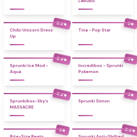
Labubu
3.3
5
★
★
Chibi Unicorn Dress
Tina - Pop Star
Up
3.9
5
★
★
Sprunki Ice Mod -
Incredibox - Sprunki
Aqua
Pokemon
4.3
5
★
★
Sprunkibox-Sky’s
Sprunki Simon
MASSACRE
3.3
3
★
★
Bite-Size Beats
Sprunki Anti-Shifted