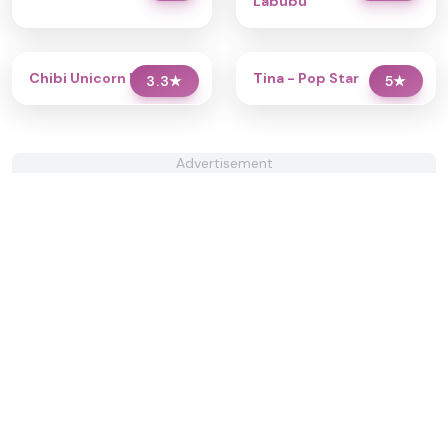
Labubu
Chibi Unicorn Dress Up
Tina - Pop Star
3.3
★
5
★
Advertisement