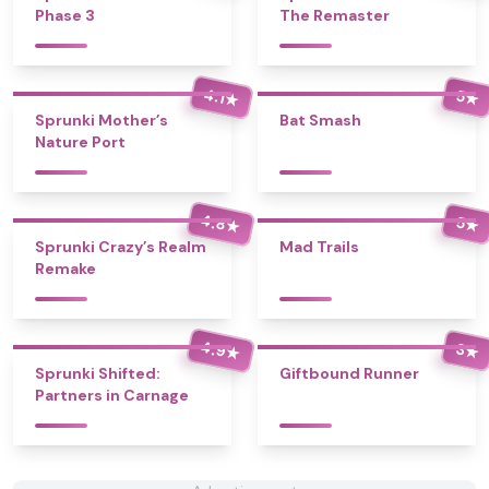
Phase 3
The Remaster
4.1
5
★
★
Sprunki Mother’s
Bat Smash
Nature Port
4.8
5
★
★
Sprunki Crazy’s Realm
Mad Trails
Remake
4.9
3
★
★
Sprunki Shifted:
Giftbound Runner
Partners in Carnage