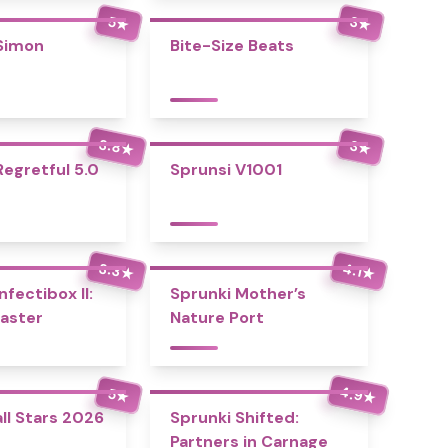
5
3
★
★
Simon
Bite-Size Beats
3.8
3
★
★
Regretful 5.0
Sprunsi V1001
3.3
4.1
★
★
nfectibox II:
Sprunki Mother’s
aster
Nature Port
4.9
5
★
★
ll Stars 2026
Sprunki Shifted:
Partners in Carnage