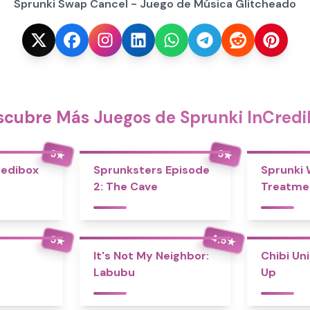
Sprunki Swap Cancel - Juego de Música Glitcheado
scubre Más Juegos de Sprunki InCredi
5
5
★
★
redibox
Sprunksters Episode
Sprunki
2: The Cave
Treatme
4.5
5
★
★
It's Not My Neighbor:
Chibi Un
Labubu
Up