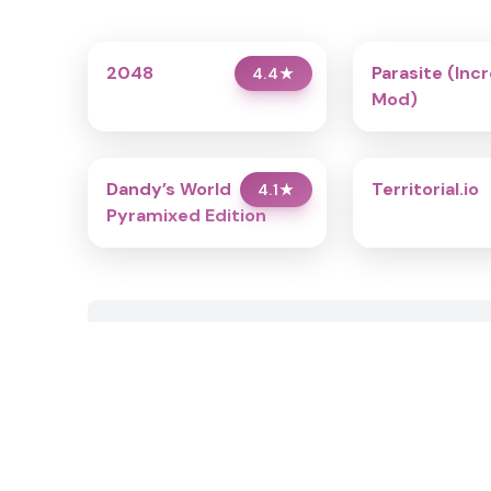
2048
Parasite (Inc
4.4
★
Mod)
Dandy’s World
Territorial.io
4.1
★
Pyramixed Edition