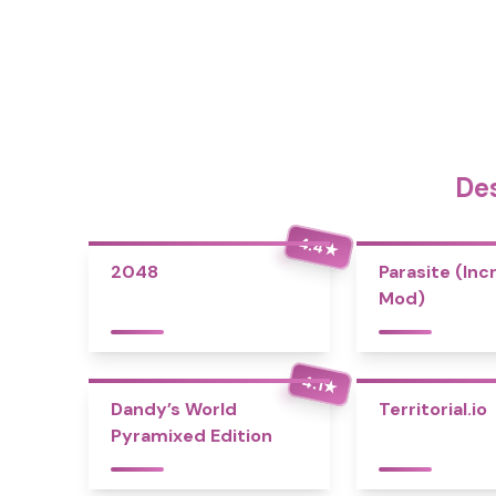
De
4.4
★
2048
Parasite (Inc
Mod)
4.1
★
Dandy’s World
Territorial.io
Pyramixed Edition