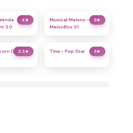
Wenda
Musical Melons –
4
★
5
★
t 3.0
MelonBox V1
icorn Dress Up
Tina - Pop Star
3.3
★
5
★