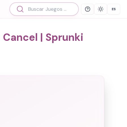
ES
Help
Theme
Select 
Cancel | Sprunki